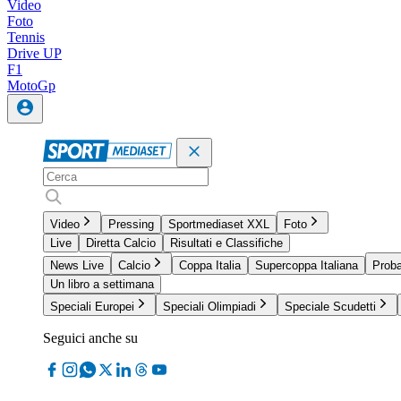
Video
Foto
Tennis
Drive UP
F1
MotoGp
Video
Pressing
Sportmediaset XXL
Foto
Live
Diretta Calcio
Risultati e Classifiche
News Live
Calcio
Coppa Italia
Supercoppa Italiana
Proba
Un libro a settimana
Speciali Europei
Speciali Olimpiadi
Speciale Scudetti
Seguici anche su