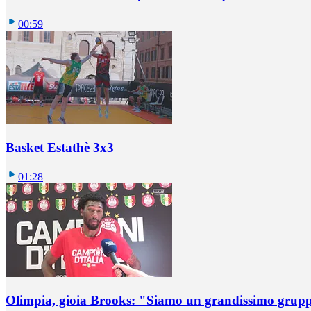
00:59
Basket Estathè 3x3
01:28
Olimpia, gioia Brooks: "Siamo un grandissimo grup