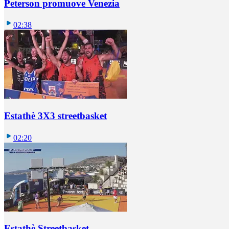
Peterson promuove Venezia
02:38
Estathè 3X3 streetbasket
02:20
Estathè Streetbasket