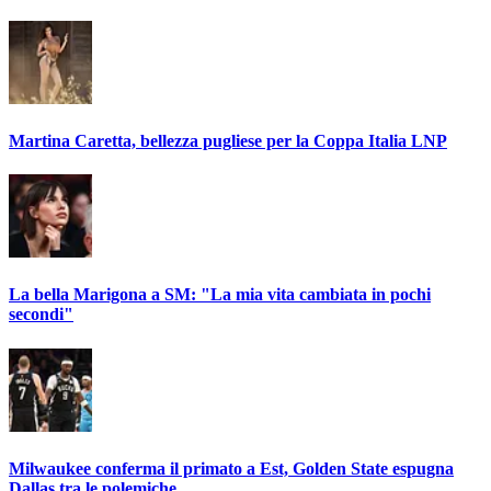
Martina Caretta, bellezza pugliese per la Coppa Italia LNP
La bella Marigona a SM: "La mia vita cambiata in pochi
secondi"
Milwaukee conferma il primato a Est, Golden State espugna
Dallas tra le polemiche