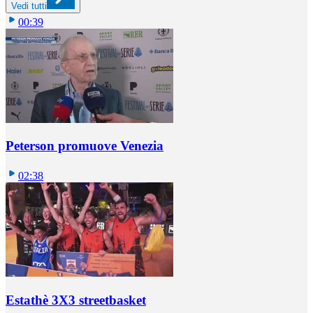
Vedi tutti
00:39
Peterson promuove Venezia
02:38
Estathè 3X3 streetbasket