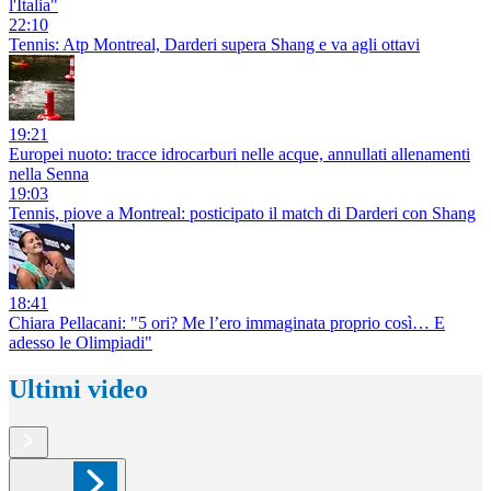
l'Italia"
22:10
Tennis: Atp Montreal, Darderi supera Shang e va agli ottavi
19:21
Europei nuoto: tracce idrocarburi nelle acque, annullati allenamenti
nella Senna
19:03
Tennis, piove a Montreal: posticipato il match di Darderi con Shang
18:41
Chiara Pellacani: "5 ori? Me l’ero immaginata proprio così… E
adesso le Olimpiadi"
Ultimi video