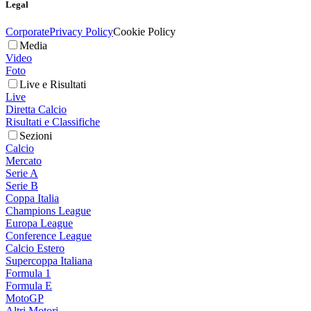
Legal
Corporate
Privacy Policy
Cookie Policy
Media
Video
Foto
Live e Risultati
Live
Diretta Calcio
Risultati e Classifiche
Sezioni
Calcio
Mercato
Serie A
Serie B
Coppa Italia
Champions League
Europa League
Conference League
Calcio Estero
Supercoppa Italiana
Formula 1
Formula E
MotoGP
Altri Motori