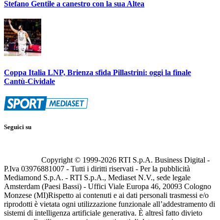
Stefano Gentile a canestro con la sua Altea
Coppa Italia LNP, Brienza sfida Pillastrini: oggi la finale
Cantù-Cividale
Seguici su
Copyright © 1999-
2026
RTI S.p.A. Business Digital -
P.Iva 03976881007 - Tutti i diritti riservati - Per la pubblicità
Mediamond S.p.A. - RTI S.p.A., Mediaset N.V., sede legale
Amsterdam (Paesi Bassi) - Uffici Viale Europa 46, 20093 Cologno
Monzese (MI)
Rispetto ai contenuti e ai dati personali trasmessi e/o
riprodotti è vietata ogni utilizzazione funzionale all’addestramento di
sistemi di intelligenza artificiale generativa. È altresì fatto divieto