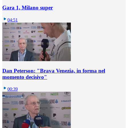
Gara 1, Milano super
04:51
Dan Peterson: "Brava Venezia, in forma nel
momento decisivo"
00:39