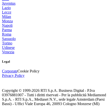
Juventus
Lazio
Lecce
Milan
Monza
Napoli
Parma
Roma
Sassuolo
Torino
Udinese
Venezia
Legal
Corporate
Cookie Policy
Privacy Policy
Copyright © 1999-
2026
RTI S.p.A. Business Digital - P.Iva
03976881007 - Tutti i diritti riservati - Per la pubblicità Mediamond
S.p.A. - RTI S.p.A., Mediaset N.V., sede legale Amsterdam (Paesi
Bassi) - Uffici Viale Europa 46, 20093 Cologno Monzese (MI)