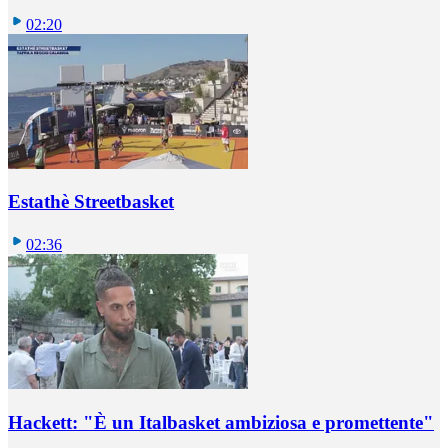
02:20
Estathè Streetbasket
02:36
Hackett: "È un Italbasket ambiziosa e promettente"