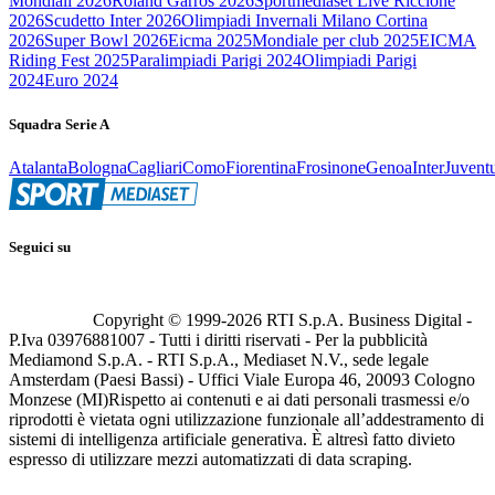
Mondiali 2026
Roland Garros 2026
Sportmediaset Live Riccione
2026
Scudetto Inter 2026
Olimpiadi Invernali Milano Cortina
2026
Super Bowl 2026
Eicma 2025
Mondiale per club 2025
EICMA
Riding Fest 2025
Paralimpiadi Parigi 2024
Olimpiadi Parigi
2024
Euro 2024
Squadra Serie A
Atalanta
Bologna
Cagliari
Como
Fiorentina
Frosinone
Genoa
Inter
Juvent
Seguici su
Copyright © 1999-
2026
RTI S.p.A. Business Digital -
P.Iva 03976881007 - Tutti i diritti riservati - Per la pubblicità
Mediamond S.p.A. - RTI S.p.A., Mediaset N.V., sede legale
Amsterdam (Paesi Bassi) - Uffici Viale Europa 46, 20093 Cologno
Monzese (MI)
Rispetto ai contenuti e ai dati personali trasmessi e/o
riprodotti è vietata ogni utilizzazione funzionale all’addestramento di
sistemi di intelligenza artificiale generativa. È altresì fatto divieto
espresso di utilizzare mezzi automatizzati di data scraping.