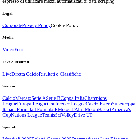
espresso di utilizzare mezzi automatizzati di data scraping.
Legal
Corporate
Privacy Policy
Cookie Policy
Media
Video
Foto
Live e Risultati
Live
Diretta Calcio
Risultati e Classifiche
Sezioni
Calcio
Mercato
Serie A
Serie B
Coppa Italia
Champions
League
Europa League
Conference League
Calcio Estero
Supercoppa
Italiana
Formula 1
Formula E
MotoGP
Altri Motori
Basket
America's
Cup
Nations League
Tennis
Sci
Volley
Drive UP
Speciali