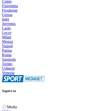
Como
Fiorentina
Frosinone
Genoa
Inter
Juventus
Lazio
Lecce
Milan
Monza
Napoli
Parma
Roma
Sassuolo
Torino
Udinese
Venezia
Seguici su
Media