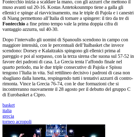
Fontecchio inizia a scaldare la mano, con gli azzurri che mettono il
muso avanti sul 20-16. Kostas Antetokounmpo tiene a galla gli
ellenici e spinge al riavvicinamento, ma le triple di Pajola e i canestri
di Niang permettono all’Italia di tornare a spingere: il tiro da tre di
Fontecchio
a fine primo tempo vale la prima doppia cifra di
vantaggio azzurra, sul 40-30.
Dopo l’intervallo gli uomini di Spanoulis scendono in campo con
maggiore intensità, con le percentuali dell’Italbasket che invece
scendono: Dorsey e Kalaitzakis spingono gli ellenici prima al
pareggio e poi al sorpasso, con la terza sirena che suona sul 57-52 in
favore dei padroni di casa. La Grecia tenta l’affondo finale nel
quarto periodo, ma le due triple consecutive di Pajola e Spissu
tengono l’Italia in vita. Sul rettilineo decisivo i padroni di casa non
sbagliano dalla lunetta, respingendo tutti i tentativi azzurri di contro-
rimonta. Vince la Grecia 76-74, con le due formazioni che si
incontreranno nuovamente il 28 agosto per il debutto del gruppo C
di Eurobasket a Cipro.
basket
italia
grecia
torneo acropoli