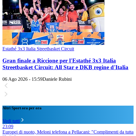
Estathé 3x3 Italia Streetbasket Circuit
Gran finale a Riccione per l'Estathé 3x3 Italia
Streetbasket Circuit: All Star e DKB regine d'Italia
06 Ago 2026 - 15:59
Daniele Rubini
Altri Sport ora per ora
Vedi tutti
23:09
Europei di nuoto, Meloni telefona a Pellacani: "Complimenti da tutta