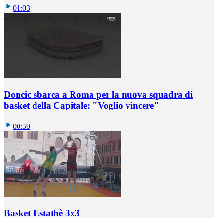
01:03
Doncic sbarca a Roma per la nuova squadra di
basket della Capitale: "Voglio vincere"
00:59
Basket Estathè 3x3