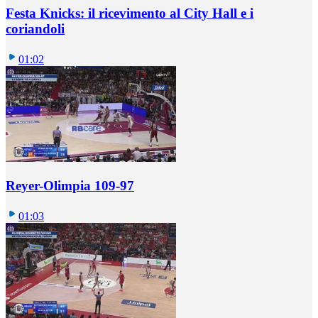
Festa Knicks: il ricevimento al City Hall e i
coriandoli
01:02
Reyer-Olimpia 109-97
01:03