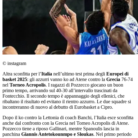
© instagram
Altra sconfitta per l’
Italia
nell’ultimo test prima degli
Europei di
basket 2025
: gli azzurri vanno ko ad Atene contro la
Grecia
76-74
nel
Torneo Acropolis
. I ragazzi di Pozzecco giocano un buon
primo tempo, arrivando sul 40-30 all’intervallo trascinati da
Fontecchio. Il secondo tempo è appannaggio degli ellenici, che
ribaltano il risultato ed evitano il rientro azzurro. Le due squadre si
incontreranno di nuovo al debutto di Eurobasket a Cipro.
Dopo il ko contro la Lettonia di coach Banchi, l’Italia esce sconfitta
anche dal confronto con la Grecia nel Torneo Acropolis di Atene.
Pozzecco tiene a riposo Gallinari, mentre Spanoulis lascia in
panchina
Giannis Antetokounmpo e Sloukas
. Nel primo periodo