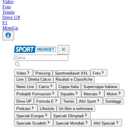
Video
Foto
Tennis
Drive UP
F1
MotoGp
Video
Pressing
Sportmediaset XXL
Foto
Live
Diretta Calcio
Risultati e Classifiche
News Live
Calcio
Coppa Italia
Supercoppa Italiana
Probabili Formazioni
Squadre
Mercato
Motori
Drive UP
Formula E
Tennis
Altri Sport
Sondaggi
Podcast
Lifestyle
Un libro a settimana
Speciali Europei
Speciali Olimpiadi
Speciale Scudetti
Speciali Mondiali
Altri Speciali