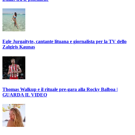
Egle Jurgaityte, cantante lituana e giornalista per la TV dello
Zalgiris Kaunas
Thomas Walkup e il rituale pre-gara alla Rocky Balboa |
GUARDA IL VIDEO