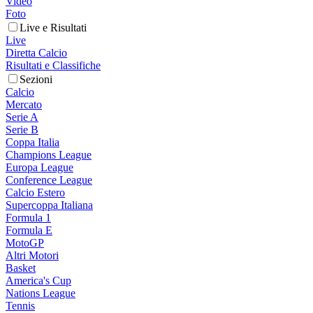
Video
Foto
Live e Risultati
Live
Diretta Calcio
Risultati e Classifiche
Sezioni
Calcio
Mercato
Serie A
Serie B
Coppa Italia
Champions League
Europa League
Conference League
Calcio Estero
Supercoppa Italiana
Formula 1
Formula E
MotoGP
Altri Motori
Basket
America's Cup
Nations League
Tennis