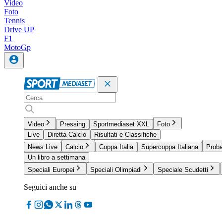
Video
Foto
Tennis
Drive UP
F1
MotoGp
Video
Pressing
Sportmediaset XXL
Foto
Live
Diretta Calcio
Risultati e Classifiche
News Live
Calcio
Coppa Italia
Supercoppa Italiana
Proba
Un libro a settimana
Speciali Europei
Speciali Olimpiadi
Speciale Scudetti
Seguici anche su