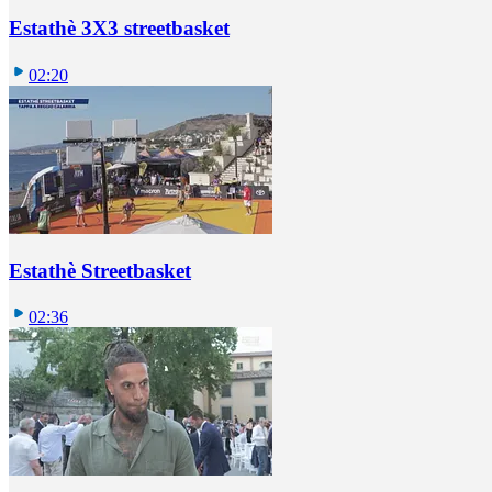
Estathè 3X3 streetbasket
02:20
Estathè Streetbasket
02:36