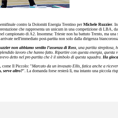
 semifinale contro la Dolomiti Energia Trentino per
Michele Ruzzier
. I
prestazione che rappresenta un unicum in una competizione di LBA, dato
 nel campionato di A2. Insomma: Trieste non ha battuto Trento, ma una sem
 arrivate nell'immediato post-partita non solo dalla dirigenza biancoross
uzzier non abbiamo sentito l’assenza di Ross
, una partita strepitosa,
plendido lavoro che hanno fatto. Ripartire con questa energia, questa vo
l'avevo detto nel pre-partita che è il simbolo di questa squadra.
Ha gioca
, come Il Piccolo: "
Marcato da un invasato Ellis, fatica anche a ricevere
, serve altro?
". La domanda forse resterà lì, ma intanto una piccola ris