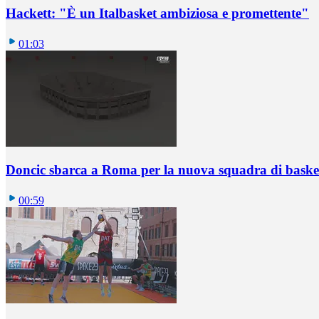
Hackett: "È un Italbasket ambiziosa e promettente"
01:03
Doncic sbarca a Roma per la nuova squadra di basket
00:59