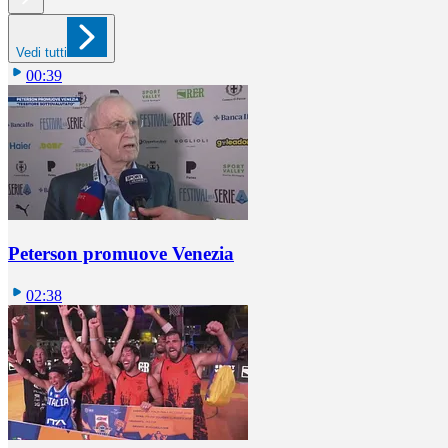
Vedi tutti
00:39
Peterson promuove Venezia
02:38