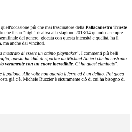
n quell'occasione più che mai trascinatore della
Pallacanestro Trieste
 che il suo "high" risaliva alla stagione 2013/14 quando - sempre
ifinale del genere, giocata con questa intensità e qualità, ha il
a, ma anche dai vincitori.
 ha mostrato di essere un ottimo playmaker
". I commenti più belli
glia, questa lucidità di ripartire da Michael Arcieri che ha costruito
to veramente con un cuore incredibile
. Ci ha quasi eliminato
".
 il pallone. Alle volte non guarda il ferro ed è un delitto. Poi gioca
posta già c'è. Michele Ruzzier è sicuramente ciò di cui ha bisogno di