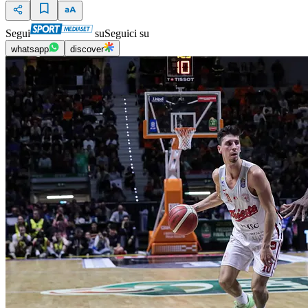
Segui
su
Seguici su
whatsapp
discover