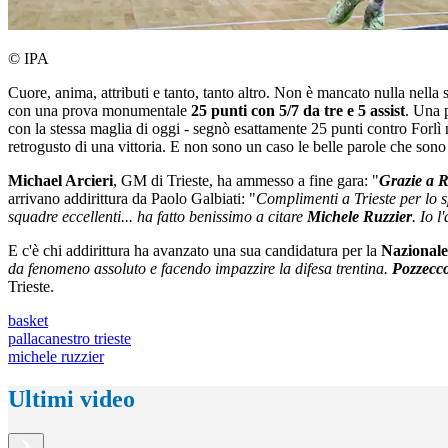
© IPA
Cuore, anima, attributi e tanto, tanto altro. Non è mancato nulla nella
con una prova monumentale
25 punti con 5/7 da tre e 5 assist
. Una 
con la stessa maglia di oggi - segnò esattamente 25 punti contro Forlì
retrogusto di una vittoria. E non sono un caso le belle parole che sono
Michael Arcieri
, GM di Trieste, ha ammesso a fine gara: "
Grazie a R
arrivano addirittura da Paolo Galbiati: "
Complimenti a Trieste per lo s
squadre eccellenti... ha fatto benissimo a citare
Michele Ruzzier
. Io 
E c'è chi addirittura ha avanzato una sua candidatura per la
Nazionale
da fenomeno assoluto e facendo impazzire la difesa trentina.
Pozzecco
Trieste.
basket
pallacanestro trieste
michele ruzzier
Ultimi video