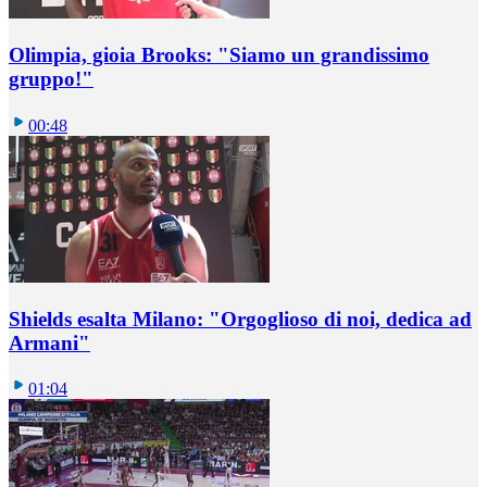
Olimpia, gioia Brooks: "Siamo un grandissimo
gruppo!"
00:48
Shields esalta Milano: "Orgoglioso di noi, dedica ad
Armani"
01:04