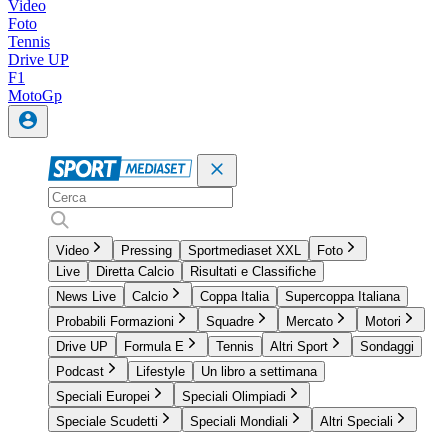
Video
Foto
Tennis
Drive UP
F1
MotoGp
Video
Pressing
Sportmediaset XXL
Foto
Live
Diretta Calcio
Risultati e Classifiche
News Live
Calcio
Coppa Italia
Supercoppa Italiana
Probabili Formazioni
Squadre
Mercato
Motori
Drive UP
Formula E
Tennis
Altri Sport
Sondaggi
Podcast
Lifestyle
Un libro a settimana
Speciali Europei
Speciali Olimpiadi
Speciale Scudetti
Speciali Mondiali
Altri Speciali