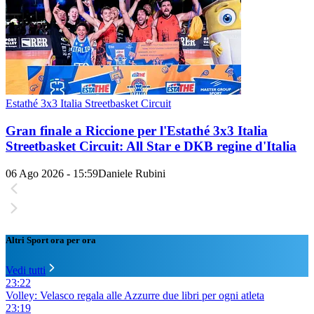
Estathé 3x3 Italia Streetbasket Circuit
Gran finale a Riccione per l'Estathé 3x3 Italia
Streetbasket Circuit: All Star e DKB regine d'Italia
06 Ago 2026 - 15:59
Daniele Rubini
Altri Sport ora per ora
Vedi tutti
23:22
Volley: Velasco regala alle Azzurre due libri per ogni atleta
23:19