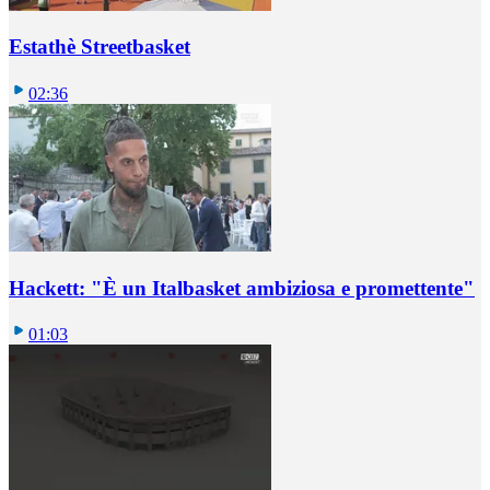
Estathè Streetbasket
02:36
Hackett: "È un Italbasket ambiziosa e promettente"
01:03