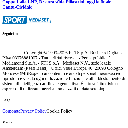
Coppa Italia LNP, Brienza sfida Pillastrini: oggi la finale
Cantù-Cividale
Seguici su
Copyright © 1999-
2026
RTI S.p.A. Business Digital -
P.Iva 03976881007 - Tutti i diritti riservati - Per la pubblicità
Mediamond S.p.A. - RTI S.p.A., Mediaset N.V., sede legale
Amsterdam (Paesi Bassi) - Uffici Viale Europa 46, 20093 Cologno
Monzese (MI)
Rispetto ai contenuti e ai dati personali trasmessi e/o
riprodotti è vietata ogni utilizzazione funzionale all’addestramento di
sistemi di intelligenza artificiale generativa. È altresì fatto divieto
espresso di utilizzare mezzi automatizzati di data scraping.
Legal
Corporate
Privacy Policy
Cookie Policy
Media