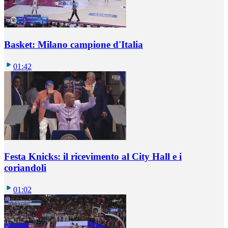
Basket: Milano campione d'Italia
01:42
Festa Knicks: il ricevimento al City Hall e i
coriandoli
01:02