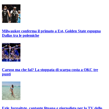
Milwaukee conferma il primato a Est, Golden State espugna
Dallas tra le polemiche
Caruso ma che fai? La stoppata di scarpa costa a OKC tre
punti
Egle Jurgaityte, cantante lituana e giornalista per la TV dello