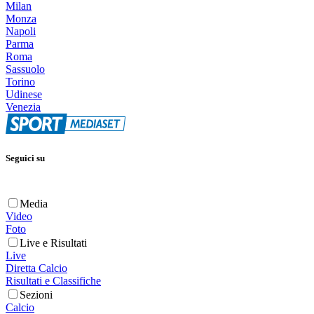
Milan
Monza
Napoli
Parma
Roma
Sassuolo
Torino
Udinese
Venezia
Seguici su
Media
Video
Foto
Live e Risultati
Live
Diretta Calcio
Risultati e Classifiche
Sezioni
Calcio