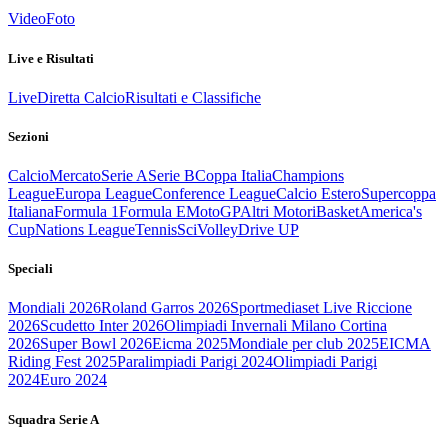
Video
Foto
Live e Risultati
Live
Diretta Calcio
Risultati e Classifiche
Sezioni
Calcio
Mercato
Serie A
Serie B
Coppa Italia
Champions
League
Europa League
Conference League
Calcio Estero
Supercoppa
Italiana
Formula 1
Formula E
MotoGP
Altri Motori
Basket
America's
Cup
Nations League
Tennis
Sci
Volley
Drive UP
Speciali
Mondiali 2026
Roland Garros 2026
Sportmediaset Live Riccione
2026
Scudetto Inter 2026
Olimpiadi Invernali Milano Cortina
2026
Super Bowl 2026
Eicma 2025
Mondiale per club 2025
EICMA
Riding Fest 2025
Paralimpiadi Parigi 2024
Olimpiadi Parigi
2024
Euro 2024
Squadra Serie A