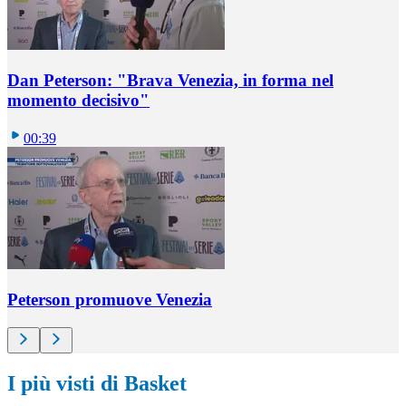
Dan Peterson: "Brava Venezia, in forma nel
momento decisivo"
00:39
Peterson promuove Venezia
I più visti di Basket