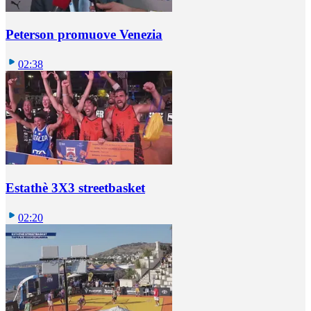
Peterson promuove Venezia
02:38
Estathè 3X3 streetbasket
02:20