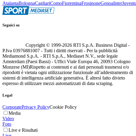
Atalanta
Bologna
Cagliari
Como
Fiorentina
Frosinone
Genoa
Inter
Juvent
Seguici su
Copyright © 1999-
2026
RTI S.p.A. Business Digital -
P.Iva 03976881007 - Tutti i diritti riservati - Per la pubblicità
Mediamond S.p.A. - RTI S.p.A., Mediaset N.V., sede legale
Amsterdam (Paesi Bassi) - Uffici Viale Europa 46, 20093 Cologno
Monzese (MI)
Rispetto ai contenuti e ai dati personali trasmessi e/o
riprodotti è vietata ogni utilizzazione funzionale all’addestramento di
sistemi di intelligenza artificiale generativa. È altresì fatto divieto
espresso di utilizzare mezzi automatizzati di data scraping.
Legal
Corporate
Privacy Policy
Cookie Policy
Media
Video
Foto
Live e Risultati
Live