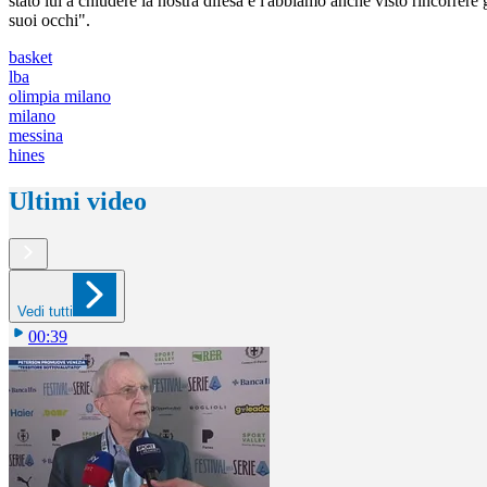
stato lui a chiudere la nostra difesa e l'abbiamo anche visto rincorrer
suoi occhi".
basket
lba
olimpia milano
milano
messina
hines
Ultimi video
Vedi tutti
00:39