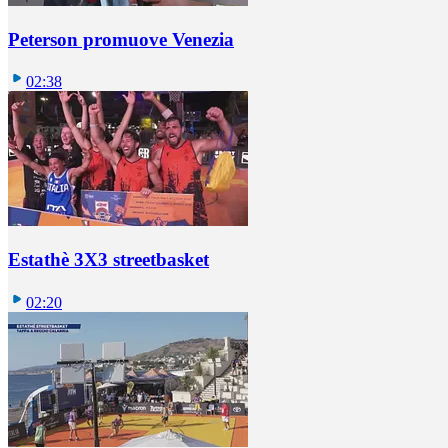
Peterson promuove Venezia
02:38
Estathè 3X3 streetbasket
02:20