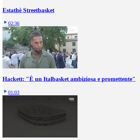
Estathè Streetbasket
02:36
Hackett: "È un Italbasket ambiziosa e promettente"
01:03