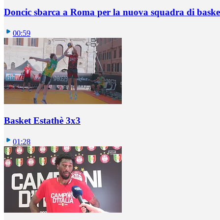
Doncic sbarca a Roma per la nuova squadra di basket
00:59
Basket Estathè 3x3
01:28