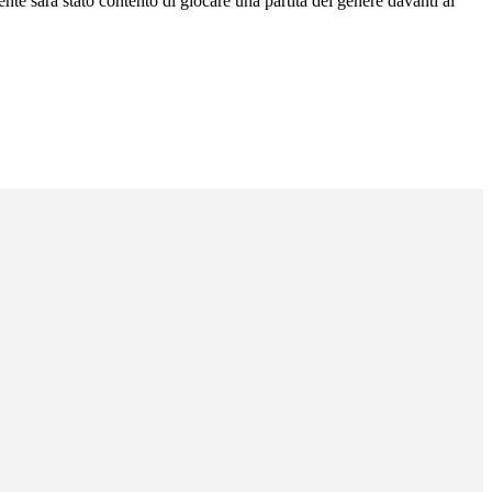
nte sarà stato contento di giocare una partita del genere davanti ai