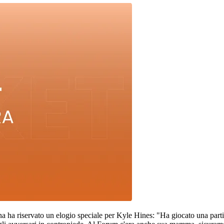
a ha riservato un elogio speciale per Kyle Hines: "Ha giocato una parti