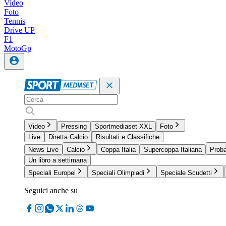
Video
Foto
Tennis
Drive UP
F1
MotoGp
Video
Pressing
Sportmediaset XXL
Foto
Live
Diretta Calcio
Risultati e Classifiche
News Live
Calcio
Coppa Italia
Supercoppa Italiana
Proba
Un libro a settimana
Speciali Europei
Speciali Olimpiadi
Speciale Scudetti
Seguici anche su