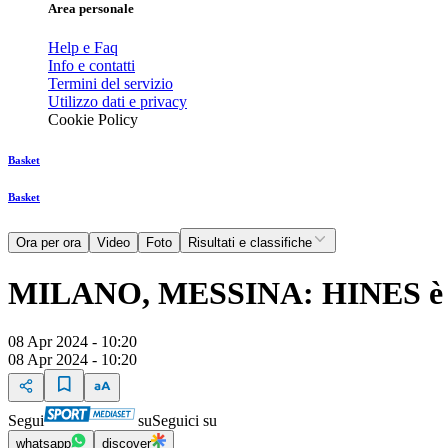
Area personale
Help e Faq
Info e contatti
Termini del servizio
Utilizzo dati e privacy
Cookie Policy
Basket
Basket
Ora per ora
Video
Foto
Risultati e classifiche
MILANO, MESSINA: HINES
08 Apr 2024 - 10:20
08 Apr 2024 - 10:20
Segui
su
Seguici su
whatsapp
discover