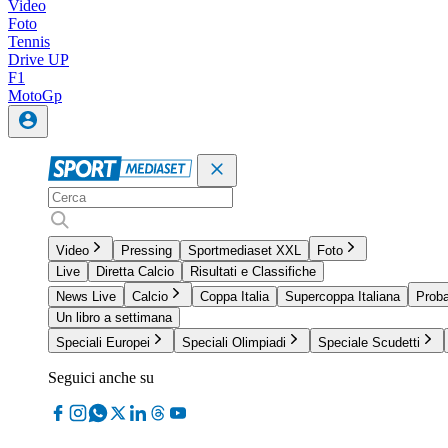
Video
Foto
Tennis
Drive UP
F1
MotoGp
Video
Pressing
Sportmediaset XXL
Foto
Live
Diretta Calcio
Risultati e Classifiche
News Live
Calcio
Coppa Italia
Supercoppa Italiana
Proba
Un libro a settimana
Speciali Europei
Speciali Olimpiadi
Speciale Scudetti
Seguici anche su