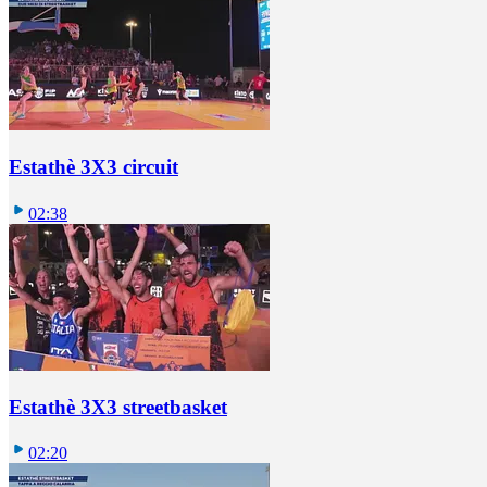
Estathè 3X3 circuit
02:38
Estathè 3X3 streetbasket
02:20