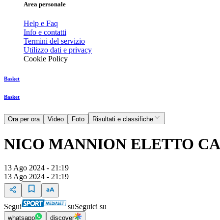
Area personale
Help e Faq
Info e contatti
Termini del servizio
Utilizzo dati e privacy
Cookie Policy
Basket
Basket
Ora per ora
Video
Foto
Risultati e classifiche
NICO MANNION ELETTO CA
13 Ago 2024 - 21:19
13 Ago 2024 - 21:19
Segui
su
Seguici su
whatsapp
discover