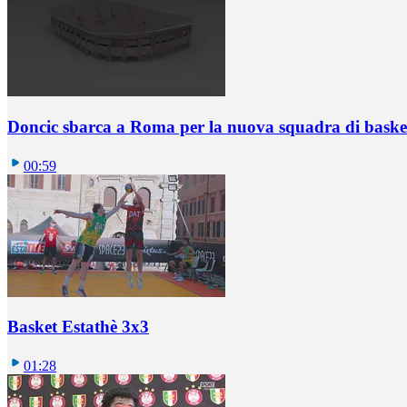
Doncic sbarca a Roma per la nuova squadra di basket
00:59
Basket Estathè 3x3
01:28