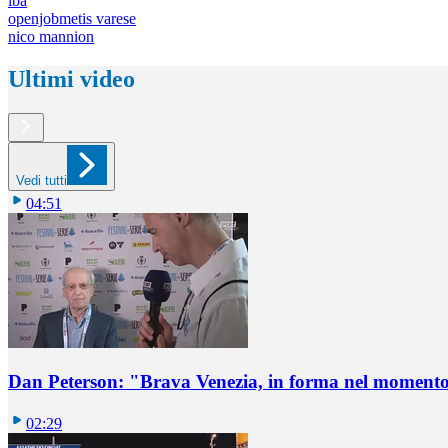
lba
openjobmetis varese
nico mannion
Ultimi video
Vedi tutti
04:51
Dan Peterson: "Brava Venezia, in forma nel momento
02:29