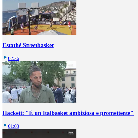
Estathè Streetbasket
02:36
Hackett: "È un Italbasket ambiziosa e promettente"
01:03