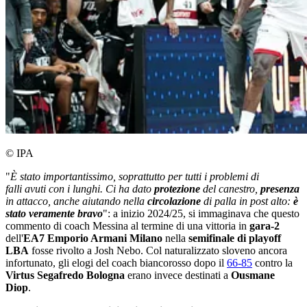
© IPA
"
È stato importantissimo, soprattutto per tutti i problemi di
falli avuti con i lunghi. Ci ha dato
protezione
del canestro,
presenza
in attacco, anche aiutando nella
circolazione
di palla in post alto:
è
stato veramente bravo
": a inizio 2024/25, si immaginava che questo
commento di coach Messina al termine di una vittoria in
gara-2
dell'
EA7 Emporio Armani Milano
nella
semifinale di playoff
LBA
fosse rivolto a Josh Nebo. Col naturalizzato sloveno ancora
infortunato, gli elogi del coach biancorosso dopo il
66-85
contro la
Virtus Segafredo Bologna
erano invece destinati a
Ousmane
Diop
.