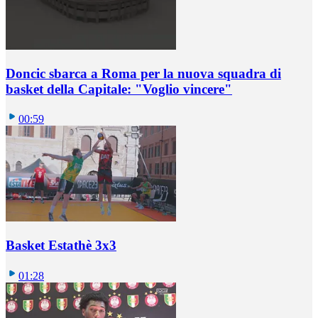
Doncic sbarca a Roma per la nuova squadra di
basket della Capitale: "Voglio vincere"
00:59
Basket Estathè 3x3
01:28