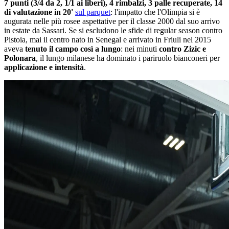
7 punti (3/4 da 2, 1/1 ai liberi), 4 rimbalzi, 3 palle recuperate, 14
di valutazione in 20'
sul parquet
: l'impatto che l'Olimpia si è
augurata nelle più rosee aspettative per il classe 2000 dal suo arrivo
in estate da Sassari. Se si escludono le sfide di regular season contro
Pistoia, mai il centro nato in Senegal e arrivato in Friuli nel 2015
aveva
tenuto il campo così a lungo
: nei minuti
contro Zizic e
Polonara
, il lungo milanese ha dominato i pariruolo bianconeri per
applicazione e intensità
.