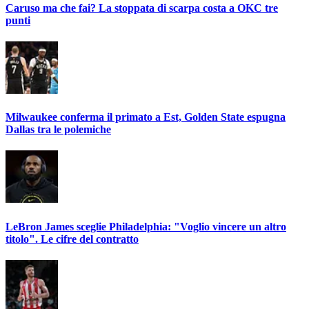
Caruso ma che fai? La stoppata di scarpa costa a OKC tre
punti
Milwaukee conferma il primato a Est, Golden State espugna
Dallas tra le polemiche
LeBron James sceglie Philadelphia: "Voglio vincere un altro
titolo". Le cifre del contratto