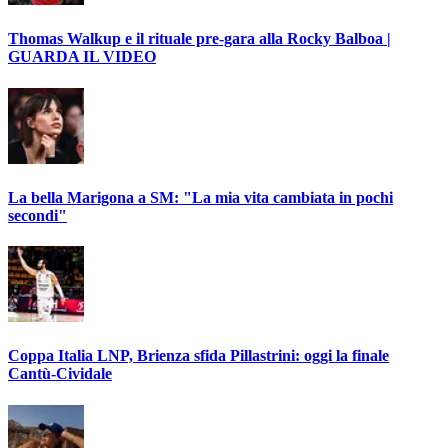
Thomas Walkup e il rituale pre-gara alla Rocky Balboa |
GUARDA IL VIDEO
La bella Marigona a SM: "La mia vita cambiata in pochi
secondi"
Coppa Italia LNP, Brienza sfida Pillastrini: oggi la finale
Cantù-Cividale