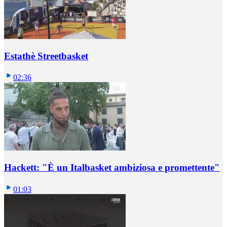
Estathè Streetbasket
02:36
Hackett: "È un Italbasket ambiziosa e promettente"
01:03