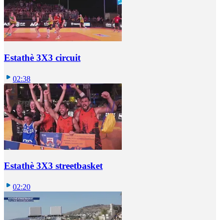
Estathè 3X3 circuit
02:38
Estathè 3X3 streetbasket
02:20