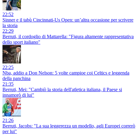
22:52
Sinner e il tabù Cincinnati-Us Open: un’altra occasione per scrivere
la storia
22:29
Berruti, il cordoglio di Mattarella: "Figura altamente rappresentativa
dello sport italiano"
22:25
Nba, addio a Don Nelson: 5 volte campioe coi Celtics e leggenda
della panchina
21:35
Berruti, Mei: "Cambiò la storia dell'atletica italiana, il Paese si
innamorò di lui"
21:26
Berruti, Jacobs: "La sua leggerezza un modello, agli Europei correrò
per lui"