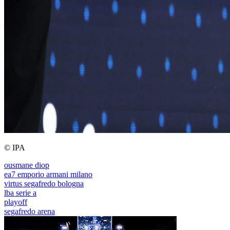
© IPA
ousmane diop
ea7 emporio armani milano
virtus segafredo bologna
lba serie a
playoff
segafredo arena