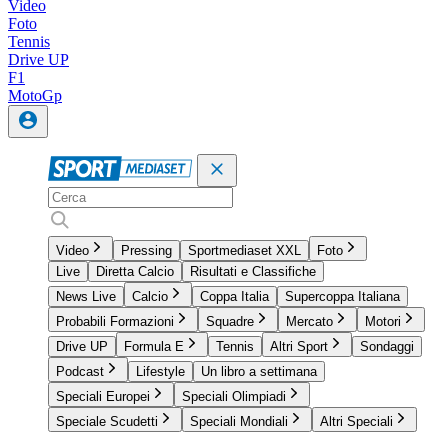
Video
Foto
Tennis
Drive UP
F1
MotoGp
Video
Pressing
Sportmediaset XXL
Foto
Live
Diretta Calcio
Risultati e Classifiche
News Live
Calcio
Coppa Italia
Supercoppa Italiana
Probabili Formazioni
Squadre
Mercato
Motori
Drive UP
Formula E
Tennis
Altri Sport
Sondaggi
Podcast
Lifestyle
Un libro a settimana
Speciali Europei
Speciali Olimpiadi
Speciale Scudetti
Speciali Mondiali
Altri Speciali