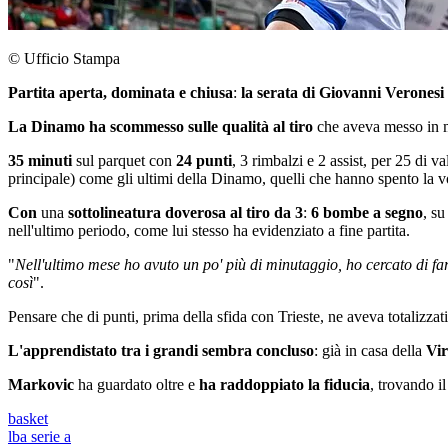
© Ufficio Stampa
Partita aperta, dominata e chiusa
:
la serata di Giovanni Veronesi
La Dinamo ha scommesso sulle qualità al tiro
che aveva messo in mo
35 minuti
sul parquet con
24 punti
, 3 rimbalzi e 2 assist, per 25 di v
principale) come gli ultimi della Dinamo, quelli che hanno spento la v
Con
una
sottolineatura doverosa al tiro da 3
:
6 bombe a segno
, su
nell'ultimo periodo, come lui stesso ha evidenziato a fine partita.
"
Nell'ultimo mese ho avuto un po' più di minutaggio, ho cercato di f
così
".
Pensare che di punti, prima della sfida con Trieste, ne aveva totalizzati
L'apprendistato tra i grandi sembra concluso
: già in casa della
Vi
Markovic
ha guardato oltre e
ha raddoppiato la fiducia
, trovando i
basket
lba serie a