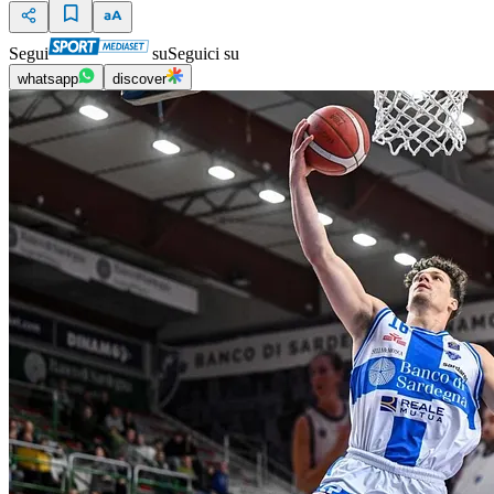
Segui
su
Seguici su
whatsapp
discover