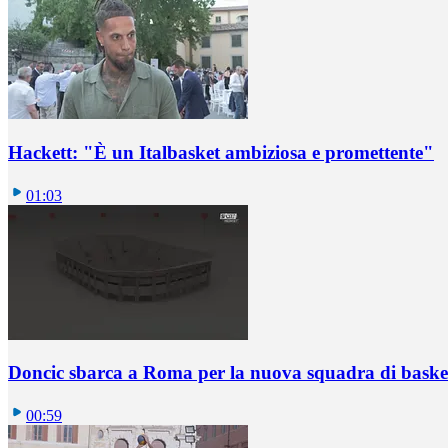
Hackett: "È un Italbasket ambiziosa e promettente"
01:03
Doncic sbarca a Roma per la nuova squadra di basket
00:59