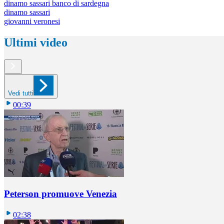
dinamo sassari banco di sardegna
dinamo sassari
giovanni veronesi
Ultimi video
Vedi tutti
00:39
Peterson promuove Venezia
02:38