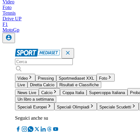
Video
Foto
Tennis
Drive UP
F1
MotoGp
Video
Pressing
Sportmediaset XXL
Foto
Live
Diretta Calcio
Risultati e Classifiche
News Live
Calcio
Coppa Italia
Supercoppa Italiana
Proba
Un libro a settimana
Speciali Europei
Speciali Olimpiadi
Speciale Scudetti
Seguici anche su