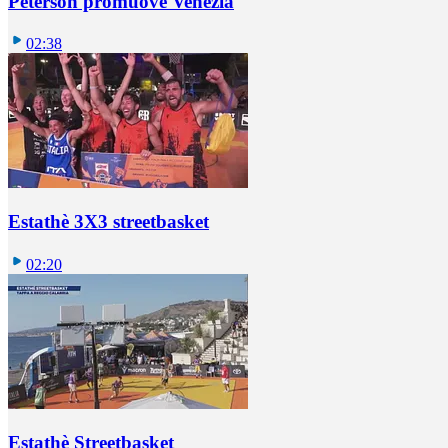
Peterson promuove Venezia
02:38
Estathè 3X3 streetbasket
02:20
Estathè Streetbasket