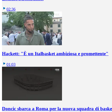
02:36
Hackett: "È un Italbasket ambiziosa e promettente"
01:03
Doncic sbarca a Roma per la nuova squadra di basket