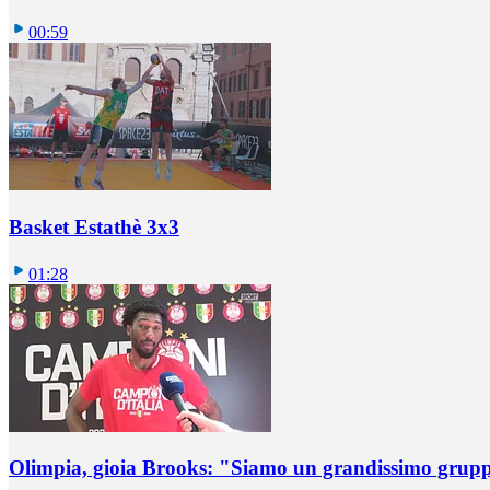
00:59
Basket Estathè 3x3
01:28
Olimpia, gioia Brooks: "Siamo un grandissimo grup