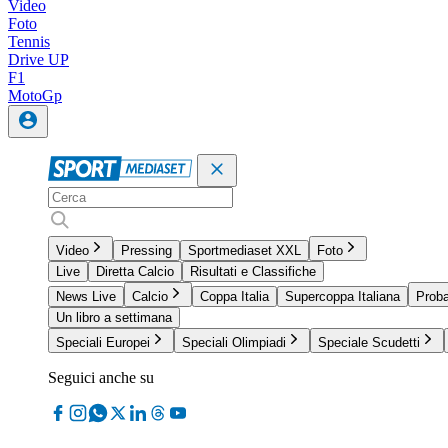
Video
Foto
Tennis
Drive UP
F1
MotoGp
Video
Pressing
Sportmediaset XXL
Foto
Live
Diretta Calcio
Risultati e Classifiche
News Live
Calcio
Coppa Italia
Supercoppa Italiana
Proba
Un libro a settimana
Speciali Europei
Speciali Olimpiadi
Speciale Scudetti
Seguici anche su