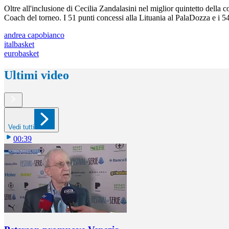
Oltre all'inclusione di Cecilia Zandalasini nel miglior quintetto del
Coach del torneo. I 51 punti concessi alla Lituania al PalaDozza e i 5
andrea capobianco
italbasket
eurobasket
Ultimi video
Vedi tutti
00:39