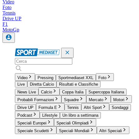
Video
Foto
Tennis
Drive UP
F1
MotoGp
Video
Pressing
Sportmediaset XXL
Foto
Live
Diretta Calcio
Risultati e Classifiche
News Live
Calcio
Coppa Italia
Supercoppa Italiana
Probabili Formazioni
Squadre
Mercato
Motori
Drive UP
Formula E
Tennis
Altri Sport
Sondaggi
Podcast
Lifestyle
Un libro a settimana
Speciali Europei
Speciali Olimpiadi
Speciale Scudetti
Speciali Mondiali
Altri Speciali