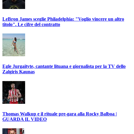
LeBron James sceglie Philadelphia: "Voglio vincere un altro
titolo". Le cifre del contratto
Egle Jurgaityte, cantante lituana e giornalista per la TV dello
Zalgiris Kaunas
Thomas Walkup e il rituale pre-gara alla Rocky Balboa |
GUARDA IL VIDEO