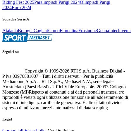
Riding Fest 2025
Paralimpiadi Parigi 2024
Olimpiadi Parigi
2024
Euro 2024
Squadra Serie A
Atalanta
Bologna
Cagliari
Como
Fiorentina
Frosinone
Genoa
Inter
Juvent
Seguici su
Copyright © 1999-
2026
RTI S.p.A. Business Digital -
P.Iva 03976881007 - Tutti i diritti riservati - Per la pubblicità
Mediamond S.p.A. - RTI S.p.A., Mediaset N.V., sede legale
Amsterdam (Paesi Bassi) - Uffici Viale Europa 46, 20093 Cologno
Monzese (MI)
Rispetto ai contenuti e ai dati personali trasmessi e/o
riprodotti è vietata ogni utilizzazione funzionale all’addestramento di
sistemi di intelligenza artificiale generativa. È altresì fatto divieto
espresso di utilizzare mezzi automatizzati di data scraping.
Legal
Corporate
Privacy Policy
Cookie Policy