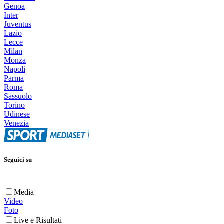
Genoa
Inter
Juventus
Lazio
Lecce
Milan
Monza
Napoli
Parma
Roma
Sassuolo
Torino
Udinese
Venezia
Seguici su
Media
Video
Foto
Live e Risultati