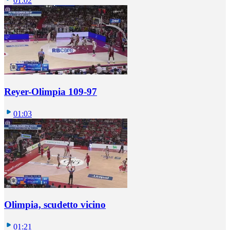
01:02
Reyer-Olimpia 109-97
01:03
Olimpia, scudetto vicino
01:21