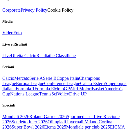
Corporate
Privacy Policy
Cookie Policy
Media
Video
Foto
Live e Risultati
Live
Diretta Calcio
Risultati e Classifiche
Sezioni
Calcio
Mercato
Serie A
Serie B
Coppa Italia
Champions
League
Europa League
Conference League
Calcio Estero
Supercoppa
Italiana
Formula 1
Formula E
MotoGP
Altri Motori
Basket
America's
Cup
Nations League
Tennis
Sci
Volley
Drive UP
Speciali
Mondiali 2026
Roland Garros 2026
Sportmediaset Live Riccione
2026
Scudetto Inter 2026
Olimpiadi Invernali Milano Cortina
2026
Super Bowl 2026
Eicma 2025
Mondiale per club 2025
EICMA