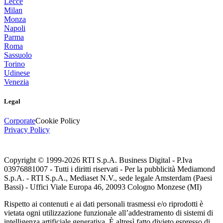
Lecce
Milan
Monza
Napoli
Parma
Roma
Sassuolo
Torino
Udinese
Venezia
Legal
Corporate
Cookie Policy
Privacy Policy
Copyright © 1999-
2026
RTI S.p.A. Business Digital - P.Iva
03976881007 - Tutti i diritti riservati - Per la pubblicità Mediamond
S.p.A. - RTI S.p.A., Mediaset N.V., sede legale Amsterdam (Paesi
Bassi) - Uffici Viale Europa 46, 20093 Cologno Monzese (MI)
Rispetto ai contenuti e ai dati personali trasmessi e/o riprodotti è
vietata ogni utilizzazione funzionale all’addestramento di sistemi di
intelligenza artificiale generativa. È altresì fatto divieto espresso di