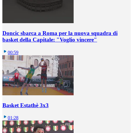
Doncic sbarca a Roma per la nuova squadra di
basket della Capitale: "Voglio vincere"
00:59
Basket Estathè 3x3
01:28