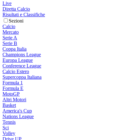
Live
Diretta Calcio
Risultati e Classifiche
Sezioni
Calcio
Mercato
Serie A
Serie B
Coppa Italia
Champions League
Europa League
Conference League
Calcio Estero
Supercoppa Italiana
Formula 1
Formula E
MotoGP
Altri Motori
Basket
America's Cup
Nations League
Tennis
Sci
Volley
Drive UP