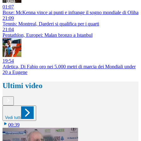
01:07
Boxe: McKenna vince ai punti e infrange il sogno mondiale di Oliha
21:09
Tennis: Montreal, Darderi si qualifica per i quarti
21:04
Pentathlon, Europei: Malan bronzo a Istanbul
19:54
Atletica, Di Fabio oro nei 5.000 metri di marcia dei Mondiali under
20 a Eugene
Ultimi video
Vedi tutti
00:39