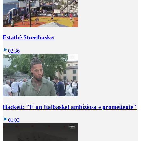
Estathè Streetbasket
02:36
Hackett: "È un Italbasket ambiziosa e promettente"
01:03