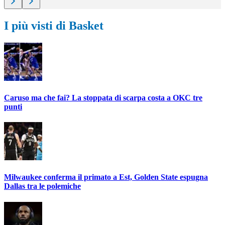
I più visti di Basket
Caruso ma che fai? La stoppata di scarpa costa a OKC tre
punti
Milwaukee conferma il primato a Est, Golden State espugna
Dallas tra le polemiche