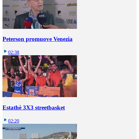
Peterson promuove Venezia
02:38
Estathè 3X3 streetbasket
02:20