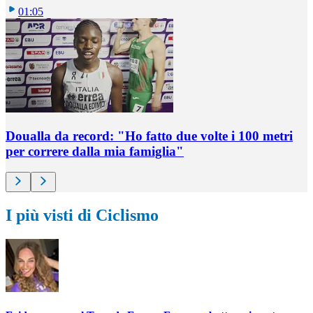
01:05
Doualla da record: "Ho fatto due volte i 100 metri
per correre dalla mia famiglia"
I più visti di Ciclismo