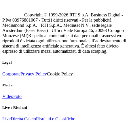
Copyright © 1999-
2026
RTI S.p.A. Business Digital -
P.Iva 03976881007 - Tutti i diritti riservati - Per la pubblicità
Mediamond S.p.A. - RTI S.p.A., Mediaset N.V., sede legale
Amsterdam (Paesi Bassi) - Uffici Viale Europa 46, 20093 Cologno
Monzese (MI)
Rispetto ai contenuti e ai dati personali trasmessi e/o
riprodotti è vietata ogni utilizzazione funzionale all’addestramento di
sistemi di intelligenza artificiale generativa. È altresì fatto divieto
espresso di utilizzare mezzi automatizzati di data scraping.
Legal
Corporate
Privacy Policy
Cookie Policy
Media
Video
Foto
Live e Risultati
Live
Diretta Calcio
Risultati e Classifiche