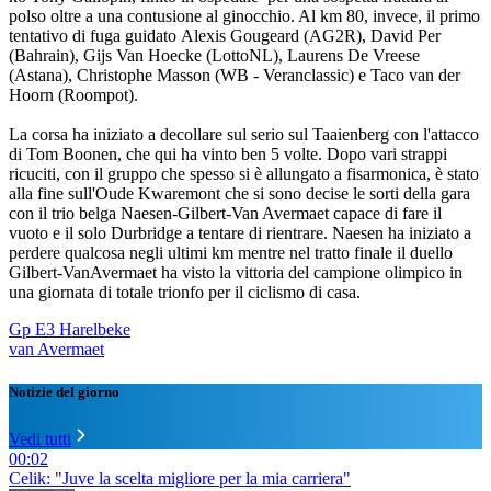
polso oltre a una contusione al ginocchio. Al km 80, invece, il primo
tentativo di fuga guidato Alexis Gougeard (AG2R), David Per
(Bahrain), Gijs Van Hoecke (LottoNL), Laurens De Vreese
(Astana), Christophe Masson (WB - Veranclassic) e Taco van der
Hoorn (Roompot).
La corsa ha iniziato a decollare sul serio sul Taaienberg con l'attacco
di Tom Boonen, che qui ha vinto ben 5 volte. Dopo vari strappi
ricuciti, con il gruppo che spesso si è allungato a fisarmonica, è stato
alla fine sull'Oude Kwaremont che si sono decise le sorti della gara
con il trio belga Naesen-Gilbert-Van Avermaet capace di fare il
vuoto e il solo Durbridge a tentare di rientrare. Naesen ha iniziato a
perdere qualcosa negli ultimi km mentre nel tratto finale il duello
Gilbert-VanAvermaet ha visto la vittoria del campione olimpico in
una giornata di totale trionfo per il ciclismo di casa.
Gp E3 Harelbeke
van Avermaet
Notizie del giorno
Vedi tutti
00:02
Celik: "Juve la scelta migliore per la mia carriera"