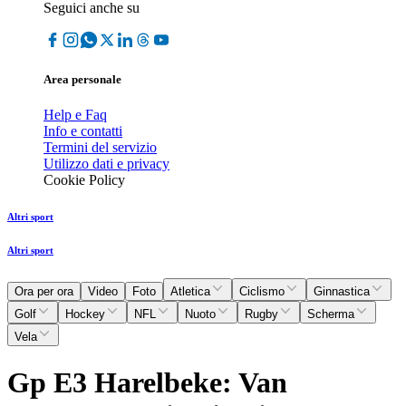
Seguici anche su
Area personale
Help e Faq
Info e contatti
Termini del servizio
Utilizzo dati e privacy
Cookie Policy
Altri sport
Altri sport
Ora per ora
Video
Foto
Atletica
Ciclismo
Ginnastica
Golf
Hockey
NFL
Nuoto
Rugby
Scherma
Vela
Gp E3 Harelbeke: Van