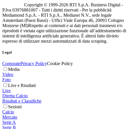
Copyright © 1999-
2026
RTI S.p.A. Business Digital -
P.Iva 03976881007 - Tutti i diritti riservati - Per la pubblicità
Mediamond S.p.A. - RTI S.p.A., Mediaset N.V., sede legale
Amsterdam (Paesi Bassi) - Uffici Viale Europa 46, 20093 Cologno
Monzese (MI)
Rispetto ai contenuti e ai dati personali trasmessi e/o
riprodotti è vietata ogni utilizzazione funzionale all’addestramento di
sistemi di intelligenza artificiale generativa. È altresì fatto divieto
espresso di utilizzare mezzi automatizzati di data scraping.
Legal
Corporate
Privacy Policy
Cookie Policy
Media
Video
Foto
Live e Risultati
Live
Diretta Calcio
Risultati e Classifiche
Sezioni
Calcio
Mercato
Serie A
Serie B