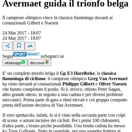
Avermaet guida il trionfo belga
Il campione olimpico vince la classica fiamminga davanti ai
connazionali Gilbert e Naesen
24 Mar 2017 - 18:07
24 Mar 2017 - 18:07
Segui
su
Seguici su
whatsapp
discover
E' un completo trionfo belga il
Gp E3 Harelbeke
, la
classica
fiamminga di ciclismo
: il campione olimpico
Greg Van Avermaet
ha vinto davanti ai connazionali
Philippe Gilbert
e
Oliver Naesen
che hanno completato il podio. Si è, invece, ritirato Peter Sagan,
altro grande atteso, in seguito a una caduta e per diversi problemi
meccanici. Prima parte di gara a ritmi elevati e col gruppo compatto
prima dell'azione decisiva di Van Avermaet.
Il vero spettacolo, infatti, lo si è visto nella seconda parte con colpi
di scena e azioni incisive dei ciclisti. Per i primi 100 chilometri,
d'altra parte, c'erano poche possibilità. Una brutta caduta ha messo
ko Tony Gallopin, finito in ospedale per una sospetta frattura al