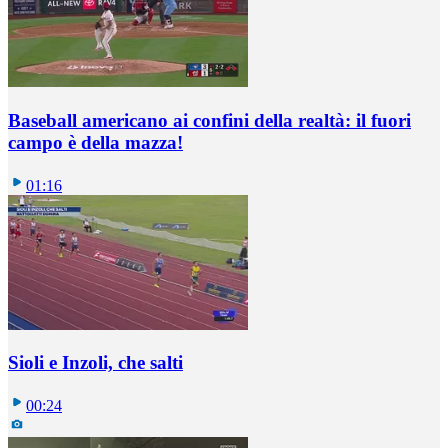
Baseball americano ai confini della realtà: il fuori
campo è della mazza!
01:16
Sioli e Inzoli, che salti
00:24