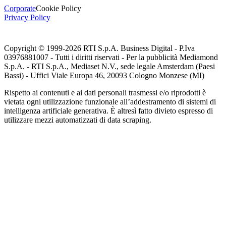
Corporate
Cookie Policy
Privacy Policy
Copyright © 1999-
2026
RTI S.p.A. Business Digital - P.Iva
03976881007 - Tutti i diritti riservati - Per la pubblicità Mediamond
S.p.A. - RTI S.p.A., Mediaset N.V., sede legale Amsterdam (Paesi
Bassi) - Uffici Viale Europa 46, 20093 Cologno Monzese (MI)
Rispetto ai contenuti e ai dati personali trasmessi e/o riprodotti è
vietata ogni utilizzazione funzionale all’addestramento di sistemi di
intelligenza artificiale generativa. È altresì fatto divieto espresso di
utilizzare mezzi automatizzati di data scraping.