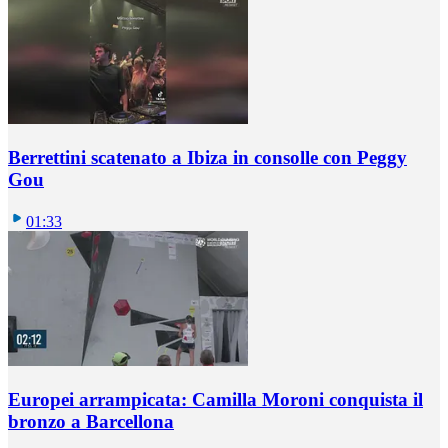
Berrettini scatenato a Ibiza in consolle con Peggy
Gou
01:33
Europei arrampicata: Camilla Moroni conquista il
bronzo a Barcellona