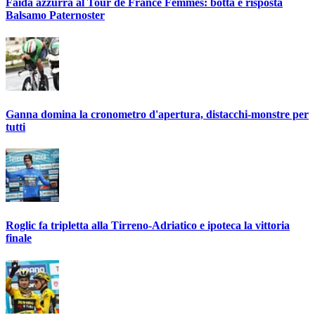
Faida azzurra al Tour de France Femmes: botta e risposta
Balsamo Paternoster
Ganna domina la cronometro d'apertura, distacchi-monstre per
tutti
Roglic fa tripletta alla Tirreno-Adriatico e ipoteca la vittoria
finale