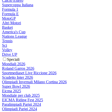
Calcio Estero
Supercoppa Italiana
Formula 1
Formula E
MotoGP
Altri Motori
Basket
America's Cup
Nations League
Tennis
Sci
Volley
Drive UP
Speciali
Mondiali 2026
Roland Garros 2026
Sportmediaset Live Riccione 2026
Scudetto Inter 2026
Olimpiadi Invernali Milano Cortina 2026
Super Bowl 2026
Eicma 2025
Mondiale per club 2025
EICMA Riding Fest 2025
Paralimpiadi Parigi 2024
Olimpiadi Parigi 2024