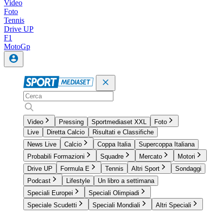
Video
Foto
Tennis
Drive UP
F1
MotoGp
Video
Pressing
Sportmediaset XXL
Foto
Live
Diretta Calcio
Risultati e Classifiche
News Live
Calcio
Coppa Italia
Supercoppa Italiana
Probabili Formazioni
Squadre
Mercato
Motori
Drive UP
Formula E
Tennis
Altri Sport
Sondaggi
Podcast
Lifestyle
Un libro a settimana
Speciali Europei
Speciali Olimpiadi
Speciale Scudetti
Speciali Mondiali
Altri Speciali