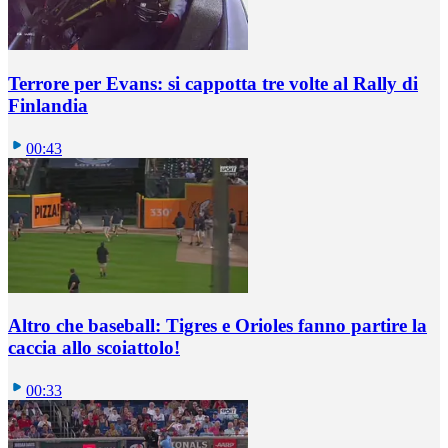
Terrore per Evans: si cappotta tre volte al Rally di
Finlandia
00:43
Altro che baseball: Tigres e Orioles fanno partire la
caccia allo scoiattolo!
00:33