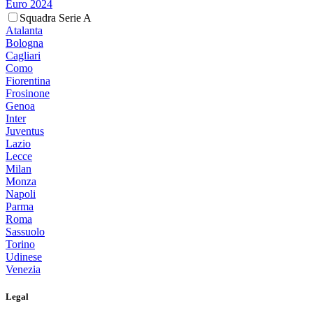
Euro 2024
Squadra Serie A
Atalanta
Bologna
Cagliari
Como
Fiorentina
Frosinone
Genoa
Inter
Juventus
Lazio
Lecce
Milan
Monza
Napoli
Parma
Roma
Sassuolo
Torino
Udinese
Venezia
Legal