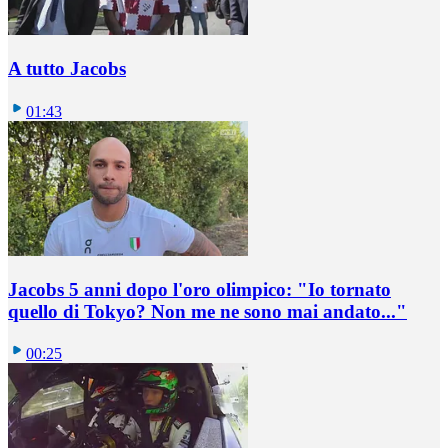
A tutto Jacobs
01:43
Jacobs 5 anni dopo l'oro olimpico: "Io tornato
quello di Tokyo? Non me ne sono mai andato..."
00:25