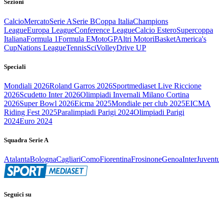
Sezioni
Calcio
Mercato
Serie A
Serie B
Coppa Italia
Champions
League
Europa League
Conference League
Calcio Estero
Supercoppa
Italiana
Formula 1
Formula E
MotoGP
Altri Motori
Basket
America's
Cup
Nations League
Tennis
Sci
Volley
Drive UP
Speciali
Mondiali 2026
Roland Garros 2026
Sportmediaset Live Riccione
2026
Scudetto Inter 2026
Olimpiadi Invernali Milano Cortina
2026
Super Bowl 2026
Eicma 2025
Mondiale per club 2025
EICMA
Riding Fest 2025
Paralimpiadi Parigi 2024
Olimpiadi Parigi
2024
Euro 2024
Squadra Serie A
Atalanta
Bologna
Cagliari
Como
Fiorentina
Frosinone
Genoa
Inter
Juvent
Seguici su