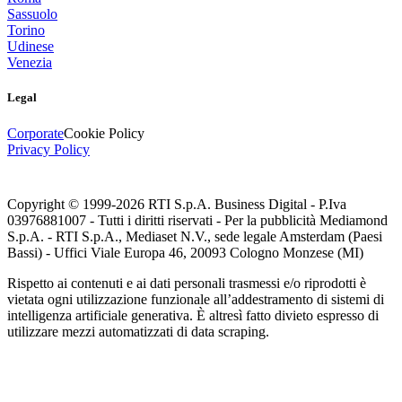
Sassuolo
Torino
Udinese
Venezia
Legal
Corporate
Cookie Policy
Privacy Policy
Copyright © 1999-
2026
RTI S.p.A. Business Digital - P.Iva
03976881007 - Tutti i diritti riservati - Per la pubblicità Mediamond
S.p.A. - RTI S.p.A., Mediaset N.V., sede legale Amsterdam (Paesi
Bassi) - Uffici Viale Europa 46, 20093 Cologno Monzese (MI)
Rispetto ai contenuti e ai dati personali trasmessi e/o riprodotti è
vietata ogni utilizzazione funzionale all’addestramento di sistemi di
intelligenza artificiale generativa. È altresì fatto divieto espresso di
utilizzare mezzi automatizzati di data scraping.