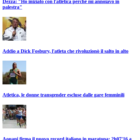
Dezza: "Ho iniziato con l'atletica perché mi annoiavo in
palestra"
Addio a Dick Fosbury, l'atleta che rivoluzionò il salto in alto
Atletica, le donne transgender escluse dalle gare femminili
Aouani firma il nuovo record italiano in maratona: 2h07'16 a