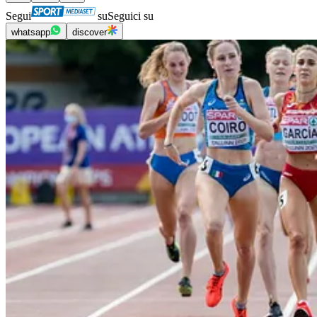
Segui
su
Seguici su
whatsapp
discover