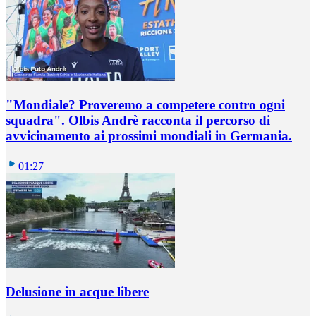
"Mondiale? Proveremo a competere contro ogni
squadra". Olbis Andrè racconta il percorso di
avvicinamento ai prossimi mondiali in Germania.
01:27
Delusione in acque libere