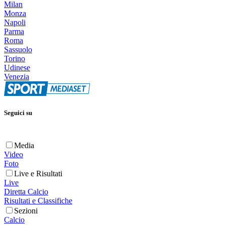
Milan
Monza
Napoli
Parma
Roma
Sassuolo
Torino
Udinese
Venezia
Seguici su
Media
Video
Foto
Live e Risultati
Live
Diretta Calcio
Risultati e Classifiche
Sezioni
Calcio