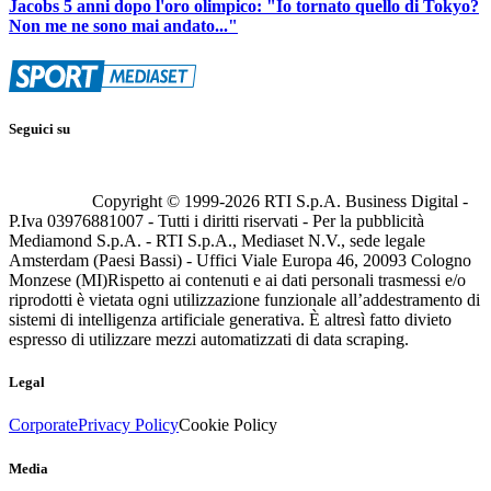
Jacobs 5 anni dopo l'oro olimpico: "Io tornato quello di Tokyo?
Non me ne sono mai andato..."
Seguici su
Copyright © 1999-
2026
RTI S.p.A. Business Digital -
P.Iva 03976881007 - Tutti i diritti riservati - Per la pubblicità
Mediamond S.p.A. - RTI S.p.A., Mediaset N.V., sede legale
Amsterdam (Paesi Bassi) - Uffici Viale Europa 46, 20093 Cologno
Monzese (MI)
Rispetto ai contenuti e ai dati personali trasmessi e/o
riprodotti è vietata ogni utilizzazione funzionale all’addestramento di
sistemi di intelligenza artificiale generativa. È altresì fatto divieto
espresso di utilizzare mezzi automatizzati di data scraping.
Legal
Corporate
Privacy Policy
Cookie Policy
Media