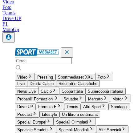
Video
Foto
Tennis
Drive UP
F1
MotoGp
Video
Pressing
Sportmediaset XXL
Foto
Live
Diretta Calcio
Risultati e Classifiche
News Live
Calcio
Coppa Italia
Supercoppa Italiana
Probabili Formazioni
Squadre
Mercato
Motori
Drive UP
Formula E
Tennis
Altri Sport
Sondaggi
Podcast
Lifestyle
Un libro a settimana
Speciali Europei
Speciali Olimpiadi
Speciale Scudetti
Speciali Mondiali
Altri Speciali