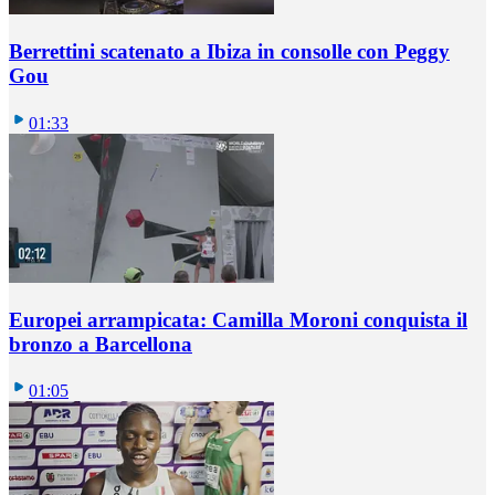
Berrettini scatenato a Ibiza in consolle con Peggy
Gou
01:33
Europei arrampicata: Camilla Moroni conquista il
bronzo a Barcellona
01:05