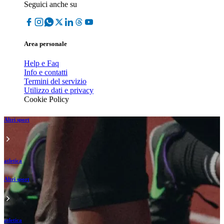
Seguici anche su
Area personale
Help e Faq
Info e contatti
Termini del servizio
Utilizzo dati e privacy
Cookie Policy
Altri sport
atletica
Altri sport
atletica