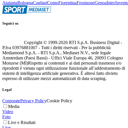
Atalanta
Bologna
Cagliari
Como
Fiorentina
Frosinone
Genoa
Inter
Juvent
Seguici su
Copyright © 1999-
2026
RTI S.p.A. Business Digital -
P.Iva 03976881007 - Tutti i diritti riservati - Per la pubblicità
Mediamond S.p.A. - RTI S.p.A., Mediaset N.V., sede legale
Amsterdam (Paesi Bassi) - Uffici Viale Europa 46, 20093 Cologno
Monzese (MI)
Rispetto ai contenuti e ai dati personali trasmessi e/o
riprodotti è vietata ogni utilizzazione funzionale all’addestramento di
sistemi di intelligenza artificiale generativa. È altresì fatto divieto
espresso di utilizzare mezzi automatizzati di data scraping.
Legal
Corporate
Privacy Policy
Cookie Policy
Media
Video
Foto
Live e Risultati
Live