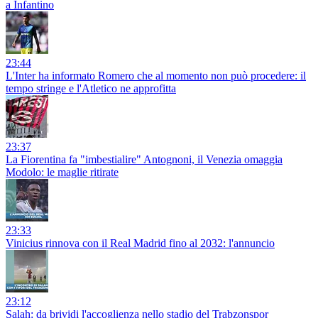
a Infantino
23:44
L'Inter ha informato Romero che al momento non può procedere: il
tempo stringe e l'Atletico ne approfitta
23:37
La Fiorentina fa "imbestialire" Antognoni, il Venezia omaggia
Modolo: le maglie ritirate
23:33
Vinicius rinnova con il Real Madrid fino al 2032: l'annuncio
23:12
Salah: da brividi l'accoglienza nello stadio del Trabzonspor