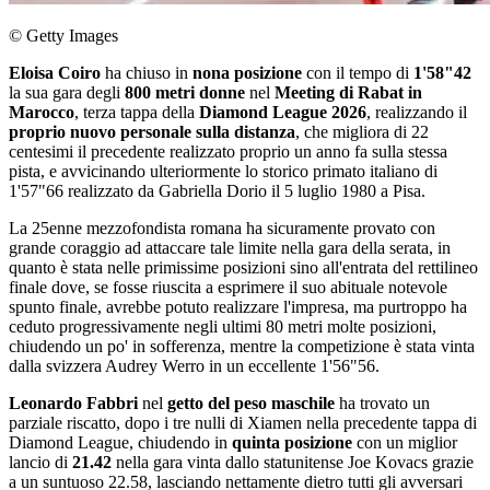
© Getty Images
Eloisa Coiro
ha chiuso in
nona posizione
con il tempo di
1'58"42
la sua gara degli
800 metri donne
nel
Meeting di Rabat in
Marocco
, terza tappa della
Diamond League 2026
, realizzando il
proprio nuovo personale sulla distanza
, che migliora di 22
centesimi il precedente realizzato proprio un anno fa sulla stessa
pista, e avvicinando ulteriormente lo storico primato italiano di
1'57"66 realizzato da Gabriella Dorio il 5 luglio 1980 a Pisa.
La 25enne mezzofondista romana ha sicuramente provato con
grande coraggio ad attaccare tale limite nella gara della serata, in
quanto è stata nelle primissime posizioni sino all'entrata del rettilineo
finale dove, se fosse riuscita a esprimere il suo abituale notevole
spunto finale, avrebbe potuto realizzare l'impresa, ma purtroppo ha
ceduto progressivamente negli ultimi 80 metri molte posizioni,
chiudendo un po' in sofferenza, mentre la competizione è stata vinta
dalla svizzera Audrey Werro in un eccellente 1'56"56.
Leonardo Fabbri
nel
getto del peso maschile
ha trovato un
parziale riscatto, dopo i tre nulli di Xiamen nella precedente tappa di
Diamond League, chiudendo in
quinta posizione
con un miglior
lancio di
21.42
nella gara vinta dallo statunitense Joe Kovacs grazie
a un suntuoso 22.58, lasciando nettamente dietro tutti gli avversari