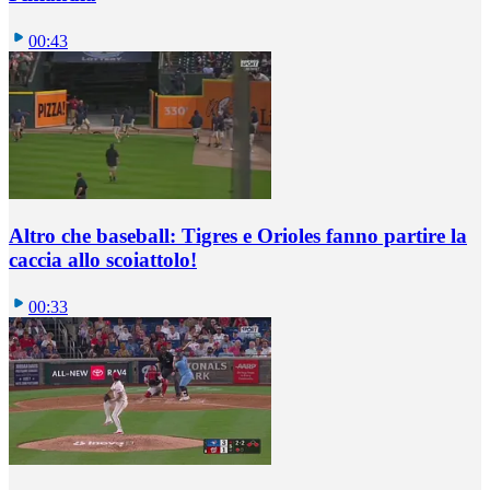
00:43
Altro che baseball: Tigres e Orioles fanno partire la
caccia allo scoiattolo!
00:33