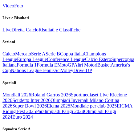
Video
Foto
Live e Risultati
Live
Diretta Calcio
Risultati e Classifiche
Sezioni
Calcio
Mercato
Serie A
Serie B
Coppa Italia
Champions
League
Europa League
Conference League
Calcio Estero
Supercoppa
Italiana
Formula 1
Formula E
MotoGP
Altri Motori
Basket
America's
Cup
Nations League
Tennis
Sci
Volley
Drive UP
Speciali
Mondiali 2026
Roland Garros 2026
Sportmediaset Live Riccione
2026
Scudetto Inter 2026
Olimpiadi Invernali Milano Cortina
2026
Super Bowl 2026
Eicma 2025
Mondiale per club 2025
EICMA
Riding Fest 2025
Paralimpiadi Parigi 2024
Olimpiadi Parigi
2024
Euro 2024
Squadra Serie A