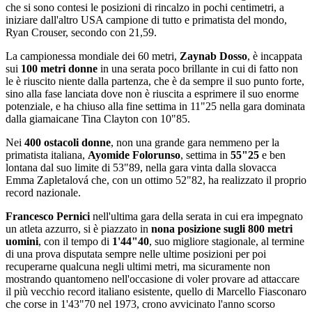
che si sono contesi le posizioni di rincalzo in pochi centimetri, a
iniziare dall'altro USA campione di tutto e primatista del mondo,
Ryan Crouser, secondo con 21,59.
La campionessa mondiale dei 60 metri,
Zaynab Dosso
, è incappata
sui
100 metri donne
in una serata poco brillante in cui di fatto non
le è riuscito niente dalla partenza, che è da sempre il suo punto forte,
sino alla fase lanciata dove non è riuscita a esprimere il suo enorme
potenziale, e ha chiuso alla fine settima in 11"25 nella gara dominata
dalla giamaicane Tina Clayton con 10"85.
Nei
400 ostacoli donne
, non una grande gara nemmeno per la
primatista italiana,
Ayomide Folorunso
, settima in
55"25
e ben
lontana dal suo limite di 53"89, nella gara vinta dalla slovacca
Emma Zapletalová che, con un ottimo 52"82, ha realizzato il proprio
record nazionale.
Francesco Pernici
nell'ultima gara della serata in cui era impegnato
un atleta azzurro, si è piazzato in
nona posizione sugli 800
metri
uomini
, con il tempo di
1'44"40
, suo migliore stagionale, al termine
di una prova disputata sempre nelle ultime posizioni per poi
recuperarne qualcuna negli ultimi metri, ma sicuramente non
mostrando quantomeno nell'occasione di voler provare ad attaccare
il più vecchio record italiano esistente, quello di Marcello Fiasconaro
che corse in 1'43"70 nel 1973, crono avvicinato l'anno scorso