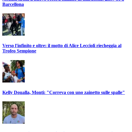
Barcellona
Verso l'infinito e oltre: il motto di Alice Leccioli riecheggia al
Trofeo Sempione
Kelly Doualla, Monti: "Correva con uno zainetto sulle spalle"