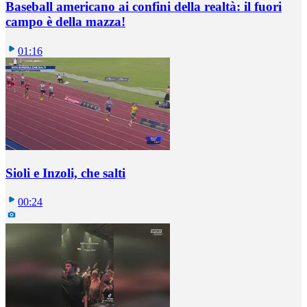
Baseball americano ai confini della realtà: il fuori
campo è della mazza!
01:16
Sioli e Inzoli, che salti
00:24