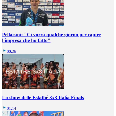
Pellacani: "Ci vorrà qualche giorno per capire
l'impresa che ho fatto"
00:26
Lo show delle Estathé 3x3 Italia Finals
01:14