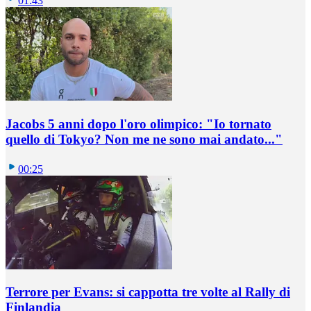
01:43
Jacobs 5 anni dopo l'oro olimpico: "Io tornato
quello di Tokyo? Non me ne sono mai andato..."
00:25
Terrore per Evans: si cappotta tre volte al Rally di
Finlandia