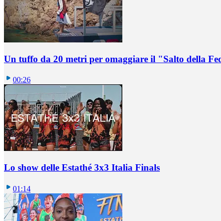
Un tuffo da 20 metri per omaggiare il "Salto della Fe
00:26
Lo show delle Estathé 3x3 Italia Finals
01:14