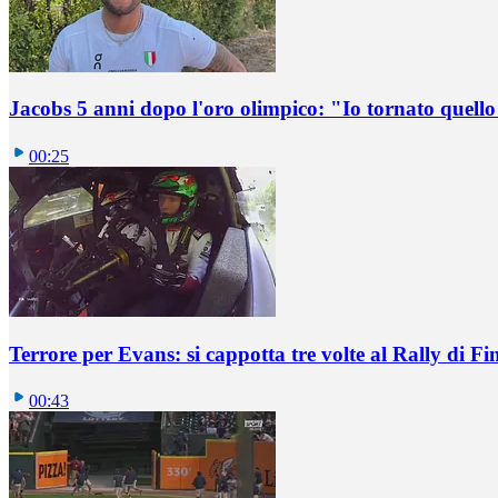
Jacobs 5 anni dopo l'oro olimpico: "Io tornato quel
00:25
Terrore per Evans: si cappotta tre volte al Rally di Fi
00:43