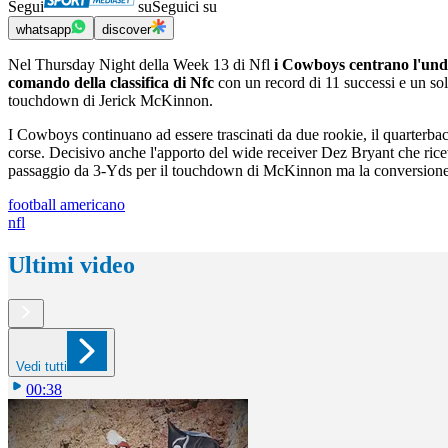
Segui
su
Seguici su
whatsapp
discover
Nel Thursday Night della Week 13 di Nfl
i Cowboys centrano l'undic
comando della classifica di Nfc
con un record di 11 successi e un solo
touchdown di Jerick McKinnon.
I Cowboys continuano ad essere trascinati da due rookie, il quarterb
corse. Decisivo anche l'apporto del wide receiver Dez Bryant che ricev
passaggio da 3-Yds per il touchdown di McKinnon ma la conversione da
football americano
nfl
Ultimi video
Vedi tutti
00:38