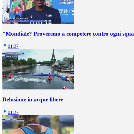
"Mondiale? Proveremo a competere contro ogni squadr
01:27
Delusione in acque libere
01:27