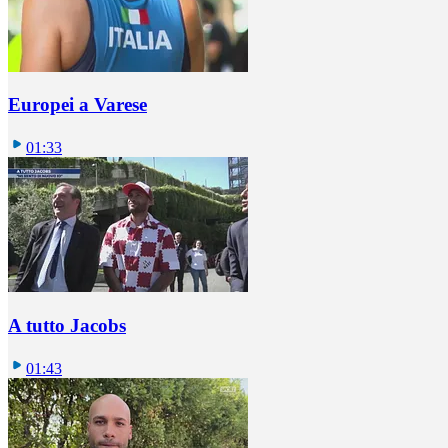
Europei a Varese
01:33
A tutto Jacobs
01:43