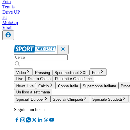
Foto
Tennis
Drive UP
F1
MotoGp
Virali
Video
Pressing
Sportmediaset XXL
Foto
Live
Diretta Calcio
Risultati e Classifiche
News Live
Calcio
Coppa Italia
Supercoppa Italiana
Proba
Un libro a settimana
Speciali Europei
Speciali Olimpiadi
Speciale Scudetti
Seguici anche su