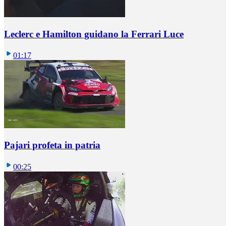
Leclerc e Hamilton guidano la Ferrari Luce
01:17
Pajari profeta in patria
00:25