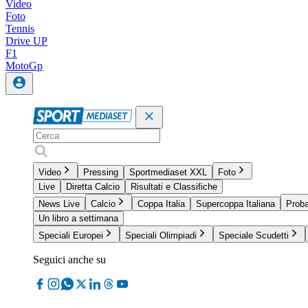
Video
Foto
Tennis
Drive UP
F1
MotoGp
Video
Pressing
Sportmediaset XXL
Foto
Live
Diretta Calcio
Risultati e Classifiche
News Live
Calcio
Coppa Italia
Supercoppa Italiana
Proba
Un libro a settimana
Speciali Europei
Speciali Olimpiadi
Speciale Scudetti
Seguici anche su