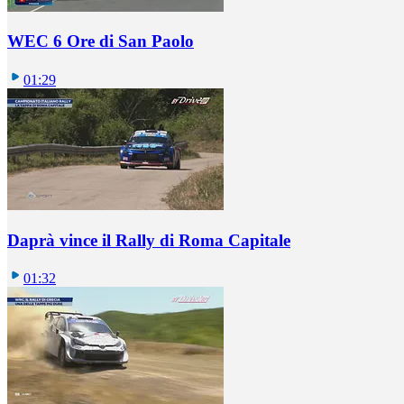
WEC 6 Ore di San Paolo
01:29
Daprà vince il Rally di Roma Capitale
01:32