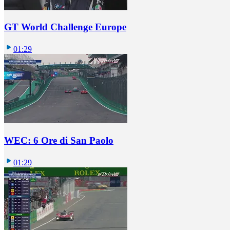
GT World Challenge Europe
01:29
WEC: 6 Ore di San Paolo
01:29