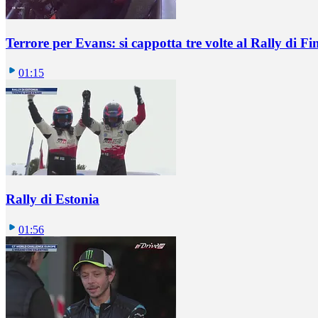
Terrore per Evans: si cappotta tre volte al Rally di Fi
01:15
Rally di Estonia
01:56