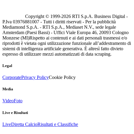
Copyright © 1999-
2026
RTI S.p.A. Business Digital -
P.Iva 03976881007 - Tutti i diritti riservati - Per la pubblicità
Mediamond S.p.A. - RTI S.p.A., Mediaset N.V., sede legale
Amsterdam (Paesi Bassi) - Uffici Viale Europa 46, 20093 Cologno
Monzese (MI)
Rispetto ai contenuti e ai dati personali trasmessi e/o
riprodotti è vietata ogni utilizzazione funzionale all’addestramento di
sistemi di intelligenza artificiale generativa. È altresì fatto divieto
espresso di utilizzare mezzi automatizzati di data scraping.
Legal
Corporate
Privacy Policy
Cookie Policy
Media
Video
Foto
Live e Risultati
Live
Diretta Calcio
Risultati e Classifiche