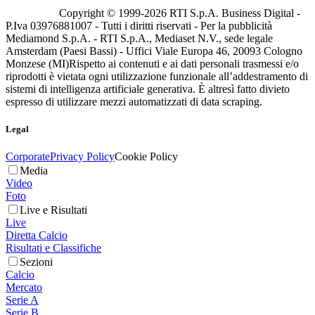
Copyright © 1999-
2026
RTI S.p.A. Business Digital -
P.Iva 03976881007 - Tutti i diritti riservati - Per la pubblicità
Mediamond S.p.A. - RTI S.p.A., Mediaset N.V., sede legale
Amsterdam (Paesi Bassi) - Uffici Viale Europa 46, 20093 Cologno
Monzese (MI)
Rispetto ai contenuti e ai dati personali trasmessi e/o
riprodotti è vietata ogni utilizzazione funzionale all’addestramento di
sistemi di intelligenza artificiale generativa. È altresì fatto divieto
espresso di utilizzare mezzi automatizzati di data scraping.
Legal
Corporate
Privacy Policy
Cookie Policy
Media
Video
Foto
Live e Risultati
Live
Diretta Calcio
Risultati e Classifiche
Sezioni
Calcio
Mercato
Serie A
Serie B