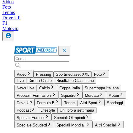
Video
Foto
Tennis
Drive UP
F1
MotoGp
Video
Pressing
Sportmediaset XXL
Foto
Live
Diretta Calcio
Risultati e Classifiche
News Live
Calcio
Coppa Italia
Supercoppa Italiana
Probabili Formazioni
Squadre
Mercato
Motori
Drive UP
Formula E
Tennis
Altri Sport
Sondaggi
Podcast
Lifestyle
Un libro a settimana
Speciali Europei
Speciali Olimpiadi
Speciale Scudetti
Speciali Mondiali
Altri Speciali