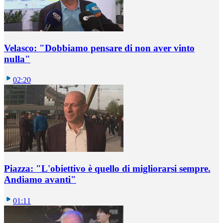
Velasco: "Dobbiamo pensare di non aver vinto
nulla"
02:20
Piazza: "L'obiettivo è quello di migliorarsi sempre.
Andiamo avanti"
01:11