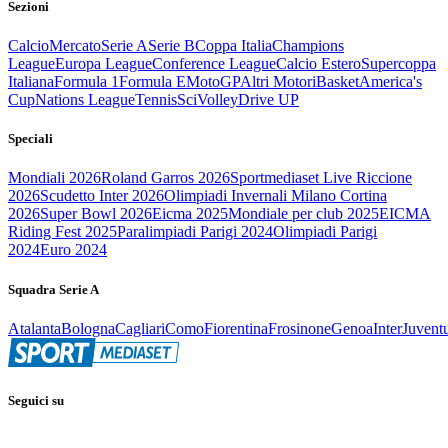
Sezioni
Calcio
Mercato
Serie A
Serie B
Coppa Italia
Champions
League
Europa League
Conference League
Calcio Estero
Supercoppa
Italiana
Formula 1
Formula E
MotoGP
Altri Motori
Basket
America's
Cup
Nations League
Tennis
Sci
Volley
Drive UP
Speciali
Mondiali 2026
Roland Garros 2026
Sportmediaset Live Riccione
2026
Scudetto Inter 2026
Olimpiadi Invernali Milano Cortina
2026
Super Bowl 2026
Eicma 2025
Mondiale per club 2025
EICMA
Riding Fest 2025
Paralimpiadi Parigi 2024
Olimpiadi Parigi
2024
Euro 2024
Squadra Serie A
Atalanta
Bologna
Cagliari
Como
Fiorentina
Frosinone
Genoa
Inter
Juvent
Seguici su