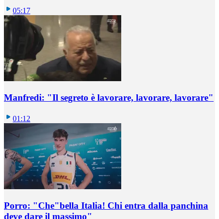
05:17
Manfredi: "Il segreto è lavorare, lavorare, lavorare"
01:12
Porro: "Che"bella Italia! Chi entra dalla panchina
deve dare il massimo"