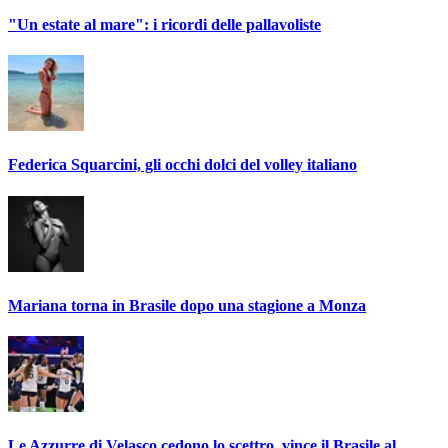
"Un estate al mare": i ricordi delle pallavoliste
Federica Squarcini, gli occhi dolci del volley italiano
Mariana torna in Brasile dopo una stagione a Monza
Le Azzurre di Velasco cedono lo scettro, vince il Brasile al