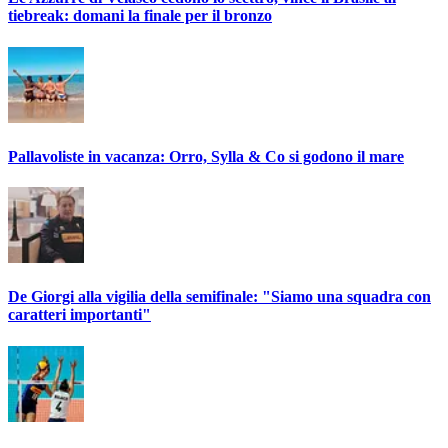
tiebreak: domani la finale per il bronzo
Pallavoliste in vacanza: Orro, Sylla & Co si godono il mare
De Giorgi alla vigilia della semifinale: "Siamo una squadra con
caratteri importanti"