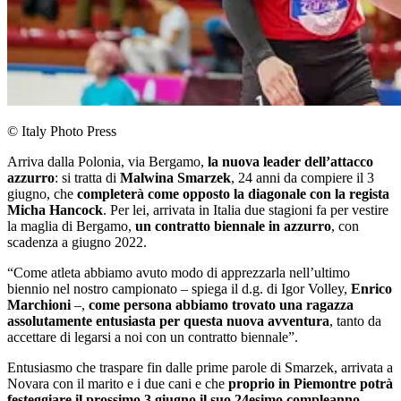
© Italy Photo Press
Arriva dalla Polonia, via Bergamo,
la nuova leader dell’attacco
azzurro
: si tratta di
Malwina Smarzek
, 24 anni da compiere il 3
giugno, che
completerà come opposto la diagonale con la regista
Micha Hancock
. Per lei, arrivata in Italia due stagioni fa per vestire
la maglia di Bergamo,
un contratto biennale in azzurro
, con
scadenza a giugno 2022.
“Come atleta abbiamo avuto modo di apprezzarla nell’ultimo
biennio nel nostro campionato – spiega il d.g. di Igor Volley,
Enrico
Marchioni
–,
come persona abbiamo trovato una ragazza
assolutamente entusiasta per questa nuova avventura
, tanto da
accettare di legarsi a noi con un contratto biennale”.
Entusiasmo che traspare fin dalle prime parole di Smarzek, arrivata a
Novara con il marito e i due cani e che
proprio in Piemontre potrà
festeggiare il prossimo 3 giugno il suo 24esimo compleanno
.