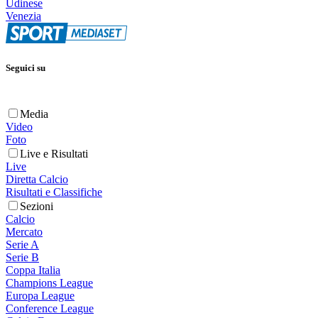
Udinese
Venezia
Seguici su
Media
Video
Foto
Live e Risultati
Live
Diretta Calcio
Risultati e Classifiche
Sezioni
Calcio
Mercato
Serie A
Serie B
Coppa Italia
Champions League
Europa League
Conference League