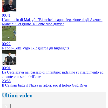
00:41
L'annuncio di Malagò: "Bianchedi capodelegazione degli Azzurri.
Mancini il ct giusto, a Conte dico grazie"
00:22
Napoli-Celta Vigo 1-1: guarda gli highlights
00:01
La Uefa scava nel passato di Infantino: indagine su risarcimento ad
amante con soldi dell'ente
23:55
Il Cagliari batte il Nizza ai rigori: suo il trofeo Gigi Riva
Ultimi video