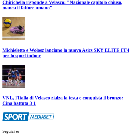
Chirichella risponde a Velasco: "Nazionale capitolo chiuso,
manca il fattore umano"
Michieletto e Wołosz lanciano la nuova Asics SKY ELITE FF4
per lo sport indoor
VNL, l'Italia di Velasco rialza la testa e conquista il bronzo:
Cina battuta 3-1
Seguici su