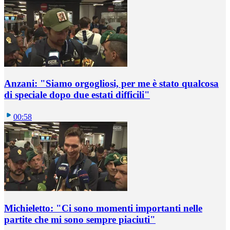
Anzani: "Siamo orgogliosi, per me è stato qualcosa
di speciale dopo due estati difficili"
00:58
Michieletto: "Ci sono momenti importanti nelle
partite che mi sono sempre piaciuti"