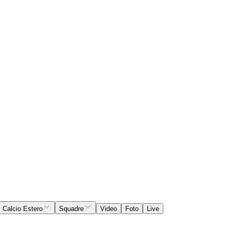
Calcio Estero
Squadre
Video
Foto
Live