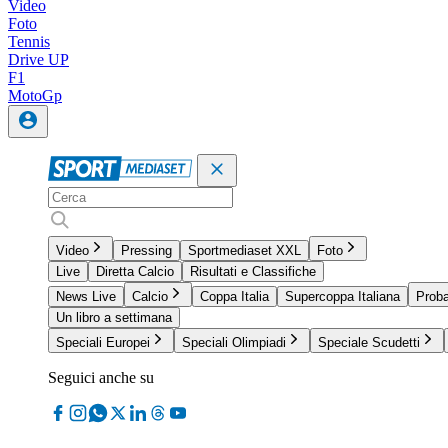
Video
Foto
Tennis
Drive UP
F1
MotoGp
Video
Pressing
Sportmediaset XXL
Foto
Live
Diretta Calcio
Risultati e Classifiche
News Live
Calcio
Coppa Italia
Supercoppa Italiana
Proba
Un libro a settimana
Speciali Europei
Speciali Olimpiadi
Speciale Scudetti
Seguici anche su