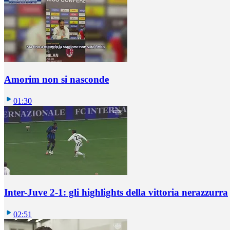
Amorim non si nasconde
01:30
Inter-Juve 2-1: gli highlights della vittoria nerazzurra
02:51