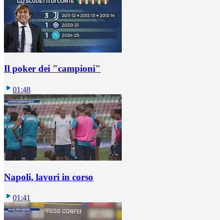
Il poker dei "campioni"
01:48
Napoli, lavori in corso
01:41