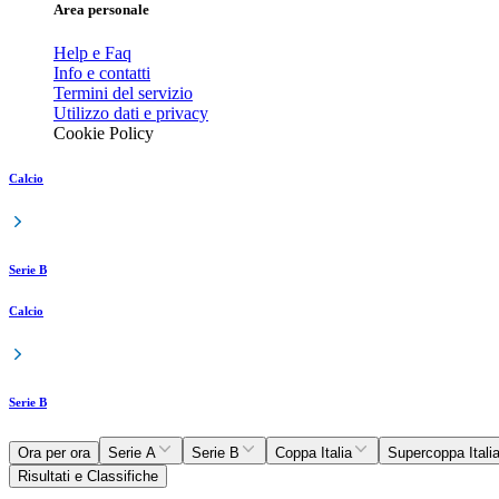
Area personale
Help e Faq
Info e contatti
Termini del servizio
Utilizzo dati e privacy
Cookie Policy
Calcio
Serie B
Calcio
Serie B
Ora per ora
Serie A
Serie B
Coppa Italia
Supercoppa Itali
Risultati e Classifiche