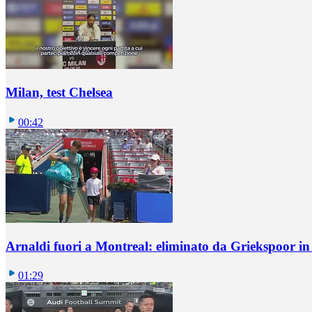
Milan, test Chelsea
00:42
Arnaldi fuori a Montreal: eliminato da Griekspoor i
01:29