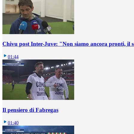
Chivu post Inter-Juve: "Non siamo ancora pronti, il
01:44
Il pensiero di Fabregas
01:40