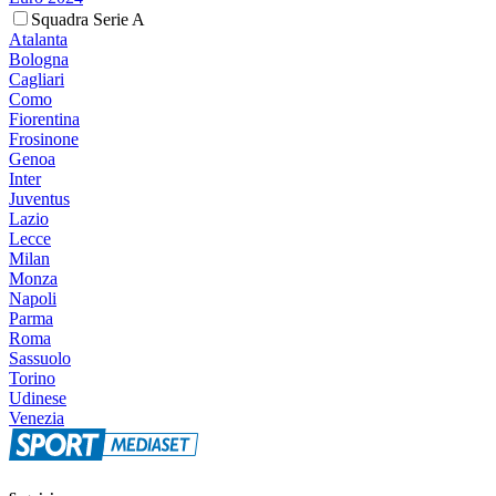
Squadra Serie A
Atalanta
Bologna
Cagliari
Como
Fiorentina
Frosinone
Genoa
Inter
Juventus
Lazio
Lecce
Milan
Monza
Napoli
Parma
Roma
Sassuolo
Torino
Udinese
Venezia