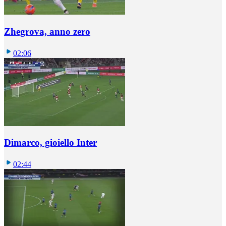
Zhegrova, anno zero
02:06
Dimarco, gioiello Inter
02:44