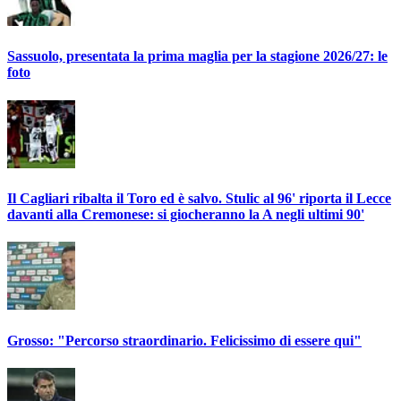
Sassuolo, presentata la prima maglia per la stagione 2026/27: le
foto
Il Cagliari ribalta il Toro ed è salvo. Stulic al 96' riporta il Lecce
davanti alla Cremonese: si giocheranno la A negli ultimi 90'
Grosso: "Percorso straordinario. Felicissimo di essere qui"