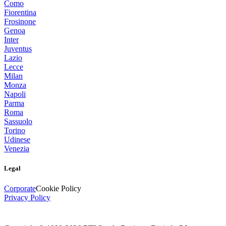
Como
Fiorentina
Frosinone
Genoa
Inter
Juventus
Lazio
Lecce
Milan
Monza
Napoli
Parma
Roma
Sassuolo
Torino
Udinese
Venezia
Legal
Corporate
Cookie Policy
Privacy Policy