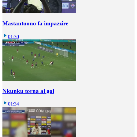
Mastantuono fa impazzire
01:30
Nkunku torna al gol
01:34