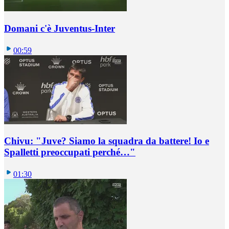
Domani c'è Juventus-Inter
00:59
Chivu: "Juve? Siamo la squadra da battere! Io e
Spalletti preoccupati perché…"
01:30