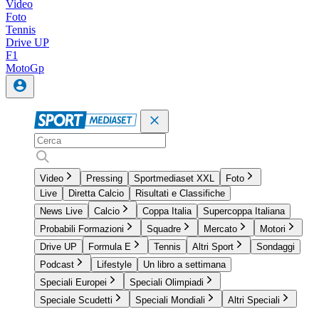
Video
Foto
Tennis
Drive UP
F1
MotoGp
Video
Pressing
Sportmediaset XXL
Foto
Live
Diretta Calcio
Risultati e Classifiche
News Live
Calcio
Coppa Italia
Supercoppa Italiana
Probabili Formazioni
Squadre
Mercato
Motori
Drive UP
Formula E
Tennis
Altri Sport
Sondaggi
Podcast
Lifestyle
Un libro a settimana
Speciali Europei
Speciali Olimpiadi
Speciale Scudetti
Speciali Mondiali
Altri Speciali