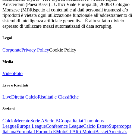
Amsterdam (Paesi Bassi) - Uffici Viale Europa 46, 20093 Cologno
Monzese (MI)
Rispetto ai contenuti e ai dati personali trasmessi e/o
riprodotti è vietata ogni utilizzazione funzionale all’addestramento di
sistemi di intelligenza artificiale generativa. È altresì fatto divieto
espresso di utilizzare mezzi automatizzati di data scraping.
Legal
Corporate
Privacy Policy
Cookie Policy
Media
Video
Foto
Live e Risultati
Live
Diretta Calcio
Risultati e Classifiche
Sezioni
Calcio
Mercato
Serie A
Serie B
Coppa Italia
Champions
League
Europa League
Conference League
Calcio Estero
Supercoppa
Italiana
Formula 1
Formula E
MotoGP
Altri Motori
Basket
America's