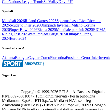
Cup
Nations League
Tennis
Sci
Volley
Drive UP
Speciali
Mondiali 2026
Roland Garros 2026
Sportmediaset Live Riccione
2026
Scudetto Inter 2026
Olimpiadi Invernali Milano Cortina
2026
Super Bowl 2026
Eicma 2025
Mondiale per club 2025
EICMA
Riding Fest 2025
Paralimpiadi Parigi 2024
Olimpiadi Parigi
2024
Euro 2024
Squadra Serie A
Atalanta
Bologna
Cagliari
Como
Fiorentina
Frosinone
Genoa
Inter
Juvent
Seguici su
Copyright © 1999-
2026
RTI S.p.A. Business Digital -
P.Iva 03976881007 - Tutti i diritti riservati - Per la pubblicità
Mediamond S.p.A. - RTI S.p.A., Mediaset N.V., sede legale
Amsterdam (Paesi Bassi) - Uffici Viale Europa 46, 20093 Cologno
Monzese (MI)
Rispetto ai contenuti e ai dati personali trasmessi e/o