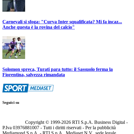
Carnevali si sfoga: "Curva Inter squalificata? Mi fa incaz...
Anche questa è la rovina del calcio"
Solomon spreca, Turati para tutto: il Sassuolo ferma la
Fiorentina, salvezza rimandata
Seguici su
Copyright © 1999-
2026
RTI S.p.A. Business Digital -
P.Iva 03976881007 - Tutti i diritti riservati - Per la pubblicità
Mediamond S.p.A. - RTI S.p.A., Mediaset N.V., sede legale