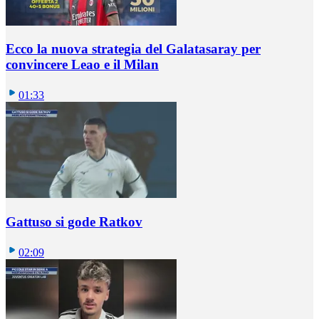
Ecco la nuova strategia del Galatasaray per
convincere Leao e il Milan
01:33
Gattuso si gode Ratkov
02:09