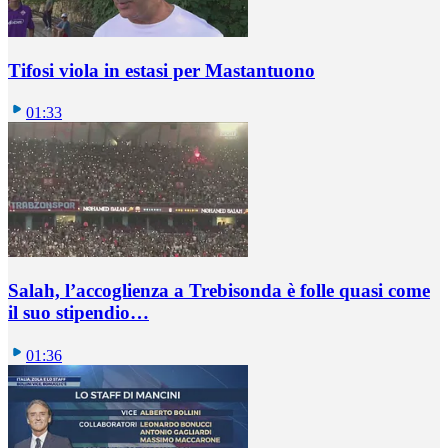
Tifosi viola in estasi per Mastantuono
01:33
Salah, l’accoglienza a Trebisonda è folle quasi come
il suo stipendio…
01:36