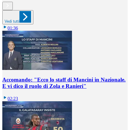
Vedi tutti
01:36
Accomando: "Ecco lo staff di Mancini in Nazionale.
E vi dico il ruolo di Zola e Ranieri"
02:23