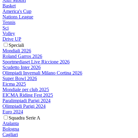
Altri Motori
Basket
America's Cup
Nations League
Tennis
Sci
Volley
Drive UP
Speciali
Mondiali 2026
Roland Garros 2026
Sportmediaset Live Riccione 2026
Scudetto Inter 2026
Olimpiadi Invernali Milano Cortina 2026
Super Bowl 2026
Eicma 2025
Mondiale per club 2025
EICMA Riding Fest 2025
Paralimpiadi Parigi 2024
Olimpiadi Parigi 2024
Euro 2024
Squadra Serie A
Atalanta
Bologna
Cagliari