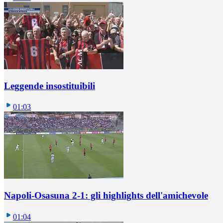
Leggende insostituibili
01:03
Napoli-Osasuna 2-1: gli highlights dell'amichevole
01:04