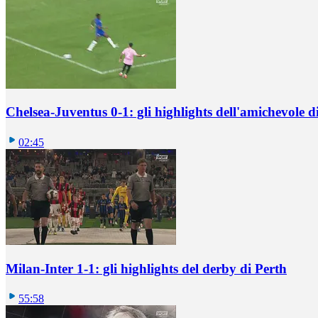
Chelsea-Juventus 0-1: gli highlights dell'amichevole
02:45
Milan-Inter 1-1: gli highlights del derby di Perth
55:58