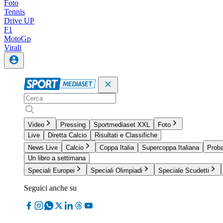
Foto
Tennis
Drive UP
F1
MotoGp
Virali
Video
Pressing
Sportmediaset XXL
Foto
Live
Diretta Calcio
Risultati e Classifiche
News Live
Calcio
Coppa Italia
Supercoppa Italiana
Proba
Un libro a settimana
Speciali Europei
Speciali Olimpiadi
Speciale Scudetti
Seguici anche su