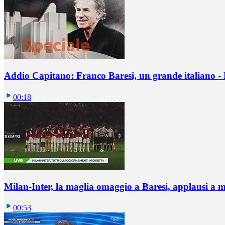
Addio Capitano: Franco Baresi, un grande italiano - L
00:18
Milan-Inter, la maglia omaggio a Baresi, applausi a 
00:53