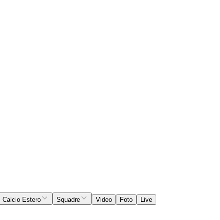
Calcio Estero
Squadre
Video
Foto
Live