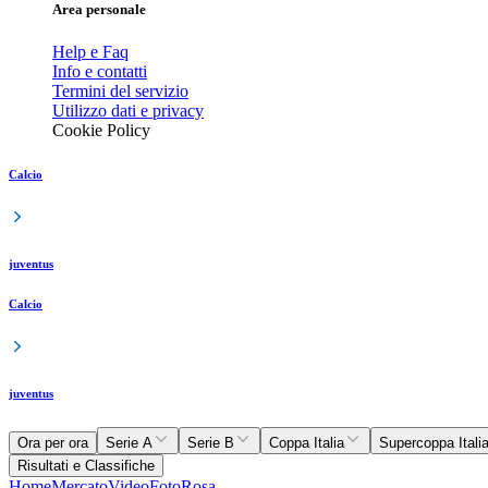
Area personale
Help e Faq
Info e contatti
Termini del servizio
Utilizzo dati e privacy
Cookie Policy
Calcio
juventus
Calcio
juventus
Ora per ora
Serie A
Serie B
Coppa Italia
Supercoppa Itali
Risultati e Classifiche
Home
Mercato
Video
Foto
Rosa