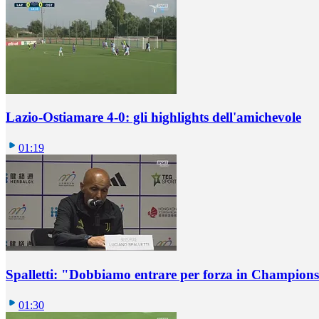
Lazio-Ostiamare 4-0: gli highlights dell'amichevole
01:19
Spalletti: "Dobbiamo entrare per forza in Champions
01:30