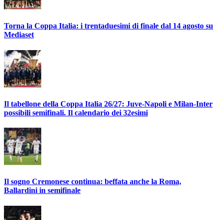
Torna la Coppa Italia: i trentaduesimi di finale dal 14 agosto su
Mediaset
Il tabellone della Coppa Italia 26/27: Juve-Napoli e Milan-Inter
possibili semifinali. Il calendario dei 32esimi
Il sogno Cremonese continua: beffata anche la Roma,
Ballardini in semifinale