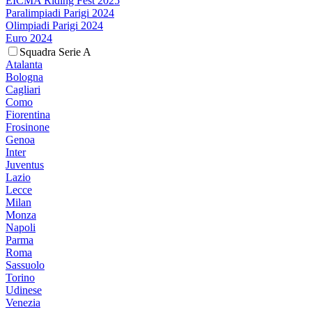
EICMA Riding Fest 2025
Paralimpiadi Parigi 2024
Olimpiadi Parigi 2024
Euro 2024
Squadra Serie A
Atalanta
Bologna
Cagliari
Como
Fiorentina
Frosinone
Genoa
Inter
Juventus
Lazio
Lecce
Milan
Monza
Napoli
Parma
Roma
Sassuolo
Torino
Udinese
Venezia