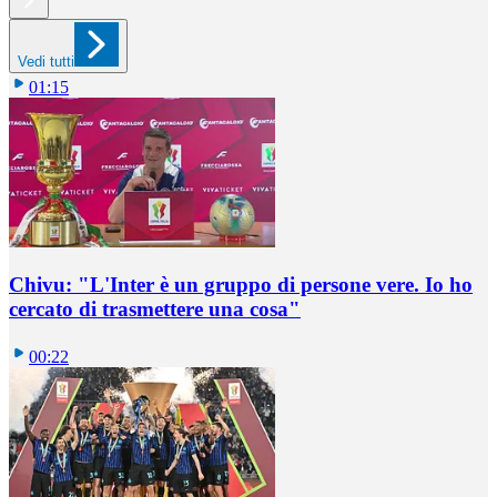
Vedi tutti
01:15
Chivu: "L'Inter è un gruppo di persone vere. Io ho
cercato di trasmettere una cosa"
00:22