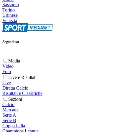
Sassuolo
Torino
Udinese
Venezia
Seguici su
Media
Video
Foto
Live e Risultati
Live
Diretta Calcio
Risultati e Classifiche
Sezioni
Calcio
Mercato
Serie A
Serie B
Coppa Italia
Champions League