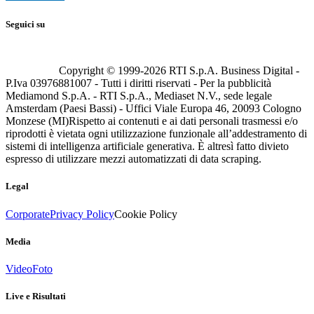
Seguici su
Copyright © 1999-
2026
RTI S.p.A. Business Digital -
P.Iva 03976881007 - Tutti i diritti riservati - Per la pubblicità
Mediamond S.p.A. - RTI S.p.A., Mediaset N.V., sede legale
Amsterdam (Paesi Bassi) - Uffici Viale Europa 46, 20093 Cologno
Monzese (MI)
Rispetto ai contenuti e ai dati personali trasmessi e/o
riprodotti è vietata ogni utilizzazione funzionale all’addestramento di
sistemi di intelligenza artificiale generativa. È altresì fatto divieto
espresso di utilizzare mezzi automatizzati di data scraping.
Legal
Corporate
Privacy Policy
Cookie Policy
Media
Video
Foto
Live e Risultati