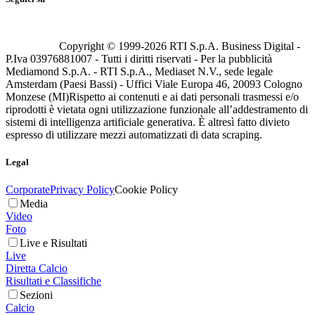
Copyright © 1999-
2026
RTI S.p.A. Business Digital -
P.Iva 03976881007 - Tutti i diritti riservati - Per la pubblicità
Mediamond S.p.A. - RTI S.p.A., Mediaset N.V., sede legale
Amsterdam (Paesi Bassi) - Uffici Viale Europa 46, 20093 Cologno
Monzese (MI)
Rispetto ai contenuti e ai dati personali trasmessi e/o
riprodotti è vietata ogni utilizzazione funzionale all’addestramento di
sistemi di intelligenza artificiale generativa. È altresì fatto divieto
espresso di utilizzare mezzi automatizzati di data scraping.
Legal
Corporate
Privacy Policy
Cookie Policy
Media
Video
Foto
Live e Risultati
Live
Diretta Calcio
Risultati e Classifiche
Sezioni
Calcio