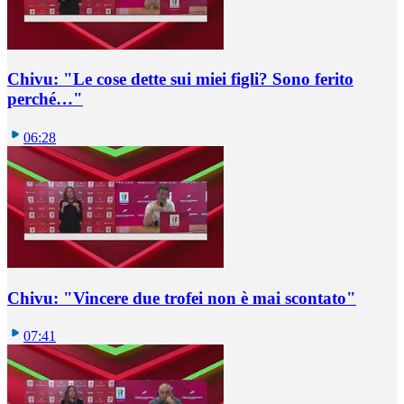
Chivu: "Le cose dette sui miei figli? Sono ferito
perché…"
06:28
Chivu: "Vincere due trofei non è mai scontato"
07:41