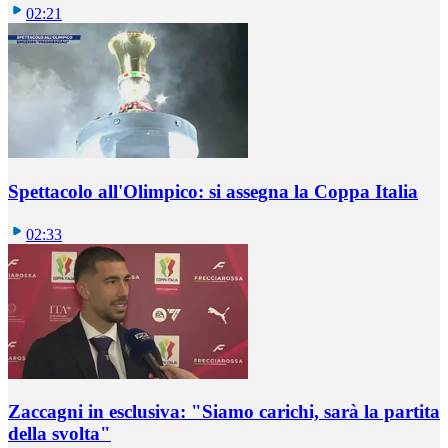
02:21
Spettacolo all'Olimpico: si assegna la Coppa Italia
02:33
Zaccagni in esclusiva: "Siamo carichi, sarà la partita
della svolta"