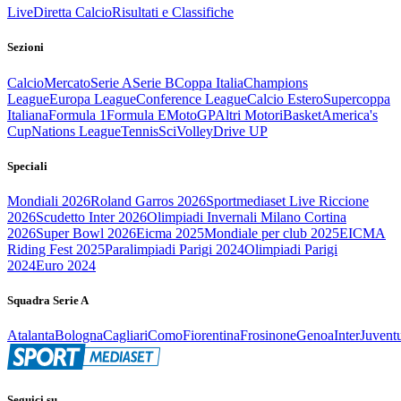
Live
Diretta Calcio
Risultati e Classifiche
Sezioni
Calcio
Mercato
Serie A
Serie B
Coppa Italia
Champions
League
Europa League
Conference League
Calcio Estero
Supercoppa
Italiana
Formula 1
Formula E
MotoGP
Altri Motori
Basket
America's
Cup
Nations League
Tennis
Sci
Volley
Drive UP
Speciali
Mondiali 2026
Roland Garros 2026
Sportmediaset Live Riccione
2026
Scudetto Inter 2026
Olimpiadi Invernali Milano Cortina
2026
Super Bowl 2026
Eicma 2025
Mondiale per club 2025
EICMA
Riding Fest 2025
Paralimpiadi Parigi 2024
Olimpiadi Parigi
2024
Euro 2024
Squadra Serie A
Atalanta
Bologna
Cagliari
Como
Fiorentina
Frosinone
Genoa
Inter
Juvent
Seguici su