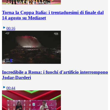
Torna la Coppa Italia: i trentaduesimi di finale dal
14 agosto su Mediaset
00:16
Incredibile a Roma: i fuochi d'artificio interrompono
Jodar-Darderi
00:44