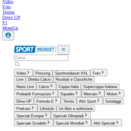
Video
Foto
Tennis
Drive UP
F1
MotoGp
Video
Pressing
Sportmediaset XXL
Foto
Live
Diretta Calcio
Risultati e Classifiche
News Live
Calcio
Coppa Italia
Supercoppa Italiana
Probabili Formazioni
Squadre
Mercato
Motori
Drive UP
Formula E
Tennis
Altri Sport
Sondaggi
Podcast
Lifestyle
Un libro a settimana
Speciali Europei
Speciali Olimpiadi
Speciale Scudetti
Speciali Mondiali
Altri Speciali