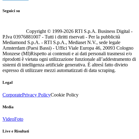
Seguici su
Copyright © 1999-
2026
RTI S.p.A. Business Digital -
P.Iva 03976881007 - Tutti i diritti riservati - Per la pubblicità
Mediamond S.p.A. - RTI S.p.A., Mediaset N.V., sede legale
Amsterdam (Paesi Bassi) - Uffici Viale Europa 46, 20093 Cologno
Monzese (MI)
Rispetto ai contenuti e ai dati personali trasmessi e/o
riprodotti è vietata ogni utilizzazione funzionale all’addestramento di
sistemi di intelligenza artificiale generativa. È altresì fatto divieto
espresso di utilizzare mezzi automatizzati di data scraping.
Legal
Corporate
Privacy Policy
Cookie Policy
Media
Video
Foto
Live e Risultati