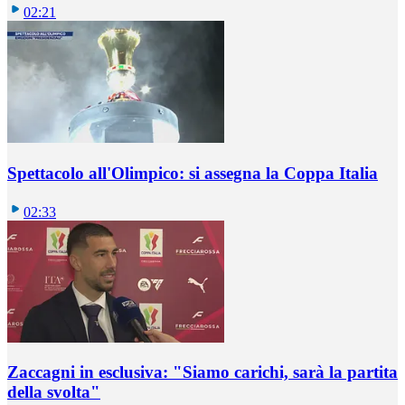
02:21
Spettacolo all'Olimpico: si assegna la Coppa Italia
02:33
Zaccagni in esclusiva: "Siamo carichi, sarà la partita
della svolta"