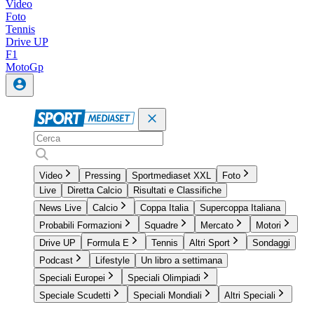
Video
Foto
Tennis
Drive UP
F1
MotoGp
Video
Pressing
Sportmediaset XXL
Foto
Live
Diretta Calcio
Risultati e Classifiche
News Live
Calcio
Coppa Italia
Supercoppa Italiana
Probabili Formazioni
Squadre
Mercato
Motori
Drive UP
Formula E
Tennis
Altri Sport
Sondaggi
Podcast
Lifestyle
Un libro a settimana
Speciali Europei
Speciali Olimpiadi
Speciale Scudetti
Speciali Mondiali
Altri Speciali