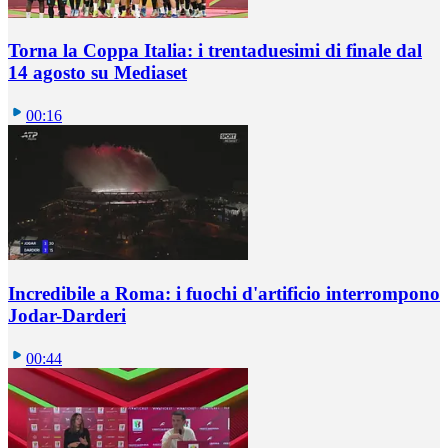
Torna la Coppa Italia: i trentaduesimi di finale dal
14 agosto su Mediaset
00:16
Incredibile a Roma: i fuochi d'artificio interrompono
Jodar-Darderi
00:44