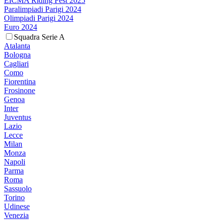
EICMA Riding Fest 2025
Paralimpiadi Parigi 2024
Olimpiadi Parigi 2024
Euro 2024
Squadra Serie A
Atalanta
Bologna
Cagliari
Como
Fiorentina
Frosinone
Genoa
Inter
Juventus
Lazio
Lecce
Milan
Monza
Napoli
Parma
Roma
Sassuolo
Torino
Udinese
Venezia