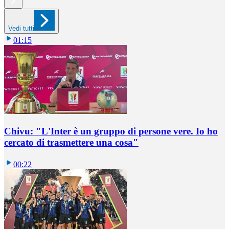
Vedi tutti
01:15
Chivu: "L'Inter è un gruppo di persone vere. Io ho
cercato di trasmettere una cosa"
00:22