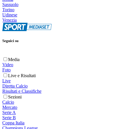
Sassuolo
Torino
Udinese
Venezia
Seguici su
Media
Video
Foto
Live e Risultati
Live
Diretta Calcio
Risultati e Classifiche
Sezioni
Calcio
Mercato
Serie A
Serie B
Coppa Italia
Champions League