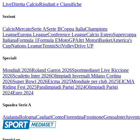
Live
Diretta Calcio
Risultati e Classifiche
Sezioni
Calcio
Mercato
Serie A
Serie B
Coppa Italia
Champions
League
Europa League
Conference League
Calcio Estero
Supercoppa
Italiana
Formula 1
Formula E
MotoGP
Altri Motori
Basket
America's
Cup
Nations League
Tennis
Sci
Volley
Drive UP
Speciali
Mondiali 2026
Roland Garros 2026
Sportmediaset Live Riccione
2026
Scudetto Inter 2026
Olimpiadi Invernali Milano Cortina
2026
Super Bowl 2026
Eicma 2025
Mondiale per club 2025
EICMA
Riding Fest 2025
Paralimpiadi Parigi 2024
Olimpiadi Parigi
2024
Euro 2024
Squadra Serie A
Atalanta
Bologna
Cagliari
Como
Fiorentina
Frosinone
Genoa
Inter
Juvent
Seguici su