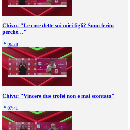
Chivu: "Le cose dette sui miei figli? Sono ferito
perché…"
06:28
Chivu: "Vincere due trofei non è mai scontato"
07:41