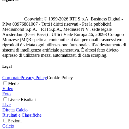
Copyright © 1999-
2026
RTI S.p.A. Business Digital -
P.Iva 03976881007 - Tutti i diritti riservati - Per la pubblicità
Mediamond S.p.A. - RTI S.p.A., Mediaset N.V., sede legale
Amsterdam (Paesi Bassi) - Uffici Viale Europa 46, 20093 Cologno
Monzese (MI)
Rispetto ai contenuti e ai dati personali trasmessi e/o
riprodotti è vietata ogni utilizzazione funzionale all’addestramento di
sistemi di intelligenza artificiale generativa. È altresì fatto divieto
espresso di utilizzare mezzi automatizzati di data scraping.
Legal
Corporate
Privacy Policy
Cookie Policy
Media
Video
Foto
Live e Risultati
Live
Diretta Calcio
Risultati e Classifiche
Sezioni
Calcio