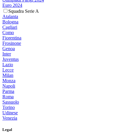
Euro 2024
Squadra Serie A
Atalanta
Bologna
Cagliari
Como
Fiorentina
Frosinone
Genoa
Inter
Juventus
Lazio
Lecce
Milan
Monza
Napoli
Parma
Roma
Sassuolo
Torino
Udinese
Venezia
Legal