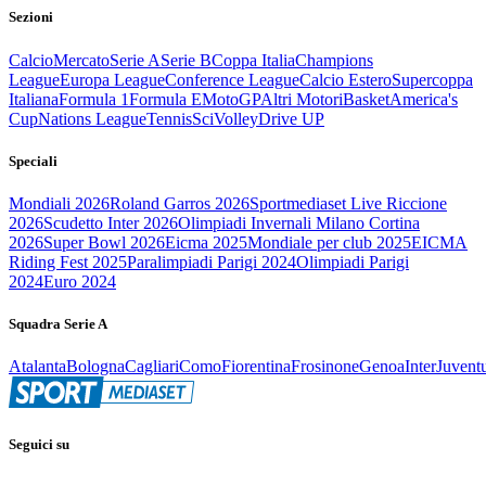
Sezioni
Calcio
Mercato
Serie A
Serie B
Coppa Italia
Champions
League
Europa League
Conference League
Calcio Estero
Supercoppa
Italiana
Formula 1
Formula E
MotoGP
Altri Motori
Basket
America's
Cup
Nations League
Tennis
Sci
Volley
Drive UP
Speciali
Mondiali 2026
Roland Garros 2026
Sportmediaset Live Riccione
2026
Scudetto Inter 2026
Olimpiadi Invernali Milano Cortina
2026
Super Bowl 2026
Eicma 2025
Mondiale per club 2025
EICMA
Riding Fest 2025
Paralimpiadi Parigi 2024
Olimpiadi Parigi
2024
Euro 2024
Squadra Serie A
Atalanta
Bologna
Cagliari
Como
Fiorentina
Frosinone
Genoa
Inter
Juvent
Seguici su