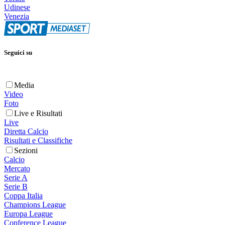
Udinese
Venezia
Seguici su
Media
Video
Foto
Live e Risultati
Live
Diretta Calcio
Risultati e Classifiche
Sezioni
Calcio
Mercato
Serie A
Serie B
Coppa Italia
Champions League
Europa League
Conference League