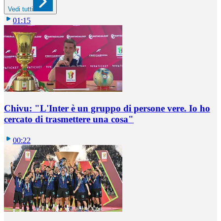
Vedi tutti
01:15
Chivu: "L'Inter è un gruppo di persone vere. Io ho
cercato di trasmettere una cosa"
00:22