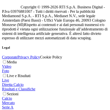
Copyright © 1999-
2026
RTI S.p.A. Business Digital -
P.Iva 03976881007 - Tutti i diritti riservati - Per la pubblicità
Mediamond S.p.A. - RTI S.p.A., Mediaset N.V., sede legale
Amsterdam (Paesi Bassi) - Uffici Viale Europa 46, 20093 Cologno
Monzese (MI)
Rispetto ai contenuti e ai dati personali trasmessi e/o
riprodotti è vietata ogni utilizzazione funzionale all’addestramento di
sistemi di intelligenza artificiale generativa. È altresì fatto divieto
espresso di utilizzare mezzi automatizzati di data scraping.
Legal
Corporate
Privacy Policy
Cookie Policy
Media
Video
Foto
Live e Risultati
Live
Diretta Calcio
Risultati e Classifiche
Sezioni
Calcio
Mercato
Serie A