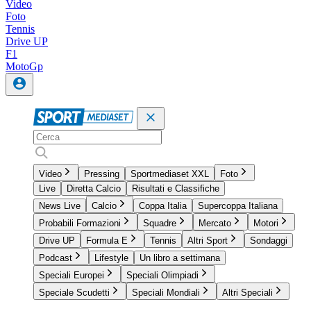
Video
Foto
Tennis
Drive UP
F1
MotoGp
Video
Pressing
Sportmediaset XXL
Foto
Live
Diretta Calcio
Risultati e Classifiche
News Live
Calcio
Coppa Italia
Supercoppa Italiana
Probabili Formazioni
Squadre
Mercato
Motori
Drive UP
Formula E
Tennis
Altri Sport
Sondaggi
Podcast
Lifestyle
Un libro a settimana
Speciali Europei
Speciali Olimpiadi
Speciale Scudetti
Speciali Mondiali
Altri Speciali