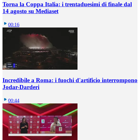
Torna la Coppa Italia: i trentaduesimi di finale dal
14 agosto su Mediaset
00:16
Incredibile a Roma: i fuochi d'artificio interrompono
Jodar-Darderi
00:44