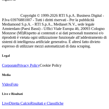
Copyright © 1999-
2026
RTI S.p.A. Business Digital -
P.Iva 03976881007 - Tutti i diritti riservati - Per la pubblicità
Mediamond S.p.A. - RTI S.p.A., Mediaset N.V., sede legale
Amsterdam (Paesi Bassi) - Uffici Viale Europa 46, 20093 Cologno
Monzese (MI)
Rispetto ai contenuti e ai dati personali trasmessi e/o
riprodotti è vietata ogni utilizzazione funzionale all’addestramento di
sistemi di intelligenza artificiale generativa. È altresì fatto divieto
espresso di utilizzare mezzi automatizzati di data scraping.
Legal
Corporate
Privacy Policy
Cookie Policy
Media
Video
Foto
Live e Risultati
Live
Diretta Calcio
Risultati e Classifiche