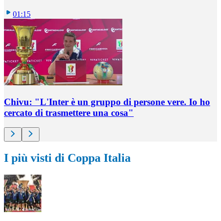
01:15
Chivu: "L'Inter è un gruppo di persone vere. Io ho
cercato di trasmettere una cosa"
I più visti di Coppa Italia