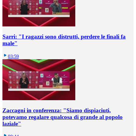
Sarri: "I ragazzi sono distrutti, perdere le finali fa
male"
03:59
Zaccagni in conferenza: "Siamo dispiaciuti,
potevamo regalare qualcosa di grande al popolo
laziale"