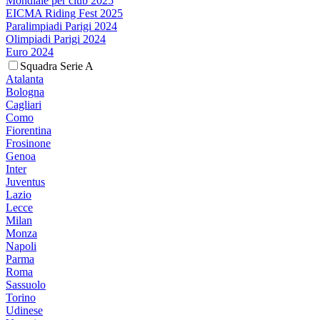
Mondiale per club 2025
EICMA Riding Fest 2025
Paralimpiadi Parigi 2024
Olimpiadi Parigi 2024
Euro 2024
Squadra Serie A
Atalanta
Bologna
Cagliari
Como
Fiorentina
Frosinone
Genoa
Inter
Juventus
Lazio
Lecce
Milan
Monza
Napoli
Parma
Roma
Sassuolo
Torino
Udinese