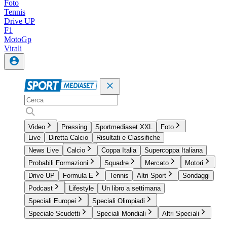
Foto
Tennis
Drive UP
F1
MotoGp
Virali
Video
Pressing
Sportmediaset XXL
Foto
Live
Diretta Calcio
Risultati e Classifiche
News Live
Calcio
Coppa Italia
Supercoppa Italiana
Probabili Formazioni
Squadre
Mercato
Motori
Drive UP
Formula E
Tennis
Altri Sport
Sondaggi
Podcast
Lifestyle
Un libro a settimana
Speciali Europei
Speciali Olimpiadi
Speciale Scudetti
Speciali Mondiali
Altri Speciali