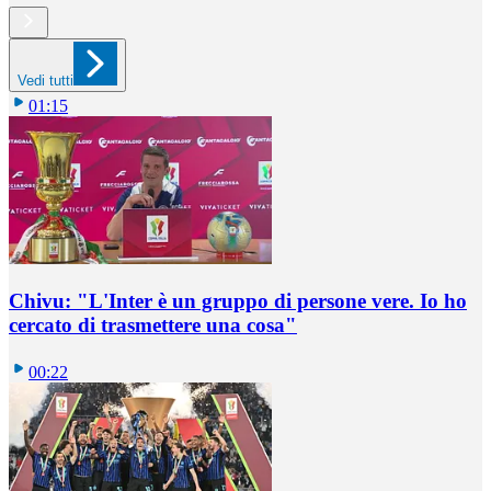
Vedi tutti
01:15
Chivu: "L'Inter è un gruppo di persone vere. Io ho
cercato di trasmettere una cosa"
00:22