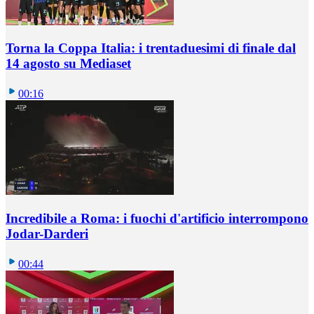
Torna la Coppa Italia: i trentaduesimi di finale dal
14 agosto su Mediaset
00:16
Incredibile a Roma: i fuochi d'artificio interrompono
Jodar-Darderi
00:44