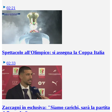
02:21
Spettacolo all'Olimpico: si assegna la Coppa Italia
02:33
Zaccagni in esclusiva: "Siamo carichi, sarà la partita