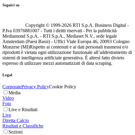
Seguici su
Copyright © 1999-
2026
RTI S.p.A. Business Digital -
P.Iva 03976881007 - Tutti i diritti riservati - Per la pubblicità
Mediamond S.p.A. - RTI S.p.A., Mediaset N.V., sede legale
Amsterdam (Paesi Bassi) - Uffici Viale Europa 46, 20093 Cologno
Monzese (MI)
Rispetto ai contenuti e ai dati personali trasmessi e/o
riprodotti è vietata ogni utilizzazione funzionale all’addestramento di
sistemi di intelligenza artificiale generativa. È altresì fatto divieto
espresso di utilizzare mezzi automatizzati di data scraping.
Legal
Corporate
Privacy Policy
Cookie Policy
Media
Video
Foto
Live e Risultati
Live
Diretta Calcio
Risultati e Classifiche
Sezioni