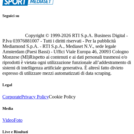
Seguici su
Copyright © 1999-
2026
RTI S.p.A. Business Digital -
P.Iva 03976881007 - Tutti i diritti riservati - Per la pubblicità
Mediamond S.p.A. - RTI S.p.A., Mediaset N.V., sede legale
Amsterdam (Paesi Bassi) - Uffici Viale Europa 46, 20093 Cologno
Monzese (MI)
Rispetto ai contenuti e ai dati personali trasmessi e/o
riprodotti è vietata ogni utilizzazione funzionale all’addestramento di
sistemi di intelligenza artificiale generativa. È altresì fatto divieto
espresso di utilizzare mezzi automatizzati di data scraping.
Legal
Corporate
Privacy Policy
Cookie Policy
Media
Video
Foto
Live e Risultati