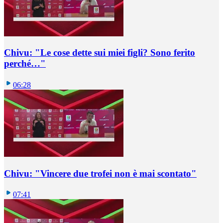
Chivu: "Le cose dette sui miei figli? Sono ferito
perché…"
06:28
Chivu: "Vincere due trofei non è mai scontato"
07:41