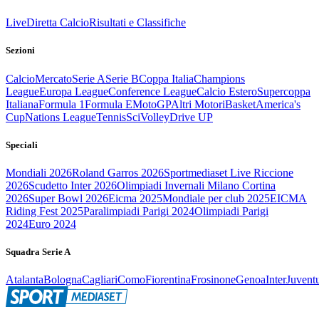
Live
Diretta Calcio
Risultati e Classifiche
Sezioni
Calcio
Mercato
Serie A
Serie B
Coppa Italia
Champions
League
Europa League
Conference League
Calcio Estero
Supercoppa
Italiana
Formula 1
Formula E
MotoGP
Altri Motori
Basket
America's
Cup
Nations League
Tennis
Sci
Volley
Drive UP
Speciali
Mondiali 2026
Roland Garros 2026
Sportmediaset Live Riccione
2026
Scudetto Inter 2026
Olimpiadi Invernali Milano Cortina
2026
Super Bowl 2026
Eicma 2025
Mondiale per club 2025
EICMA
Riding Fest 2025
Paralimpiadi Parigi 2024
Olimpiadi Parigi
2024
Euro 2024
Squadra Serie A
Atalanta
Bologna
Cagliari
Como
Fiorentina
Frosinone
Genoa
Inter
Juvent