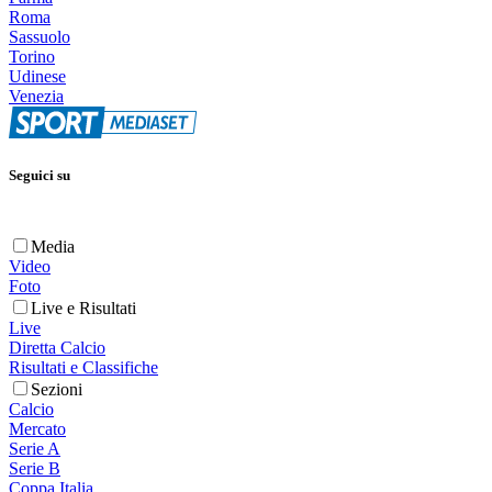
Roma
Sassuolo
Torino
Udinese
Venezia
Seguici su
Media
Video
Foto
Live e Risultati
Live
Diretta Calcio
Risultati e Classifiche
Sezioni
Calcio
Mercato
Serie A
Serie B
Coppa Italia