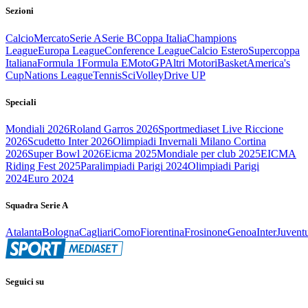
Sezioni
Calcio
Mercato
Serie A
Serie B
Coppa Italia
Champions
League
Europa League
Conference League
Calcio Estero
Supercoppa
Italiana
Formula 1
Formula E
MotoGP
Altri Motori
Basket
America's
Cup
Nations League
Tennis
Sci
Volley
Drive UP
Speciali
Mondiali 2026
Roland Garros 2026
Sportmediaset Live Riccione
2026
Scudetto Inter 2026
Olimpiadi Invernali Milano Cortina
2026
Super Bowl 2026
Eicma 2025
Mondiale per club 2025
EICMA
Riding Fest 2025
Paralimpiadi Parigi 2024
Olimpiadi Parigi
2024
Euro 2024
Squadra Serie A
Atalanta
Bologna
Cagliari
Como
Fiorentina
Frosinone
Genoa
Inter
Juvent
Seguici su