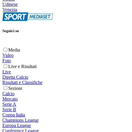
Udinese
Venezia
Seguici su
Media
Video
Foto
Live e Risultati
Live
Diretta Calcio
Risultati e Classifiche
Sezioni
Calcio
Mercato
Serie A
Serie B
Coppa Italia
Champions League
Europa League
Conference League