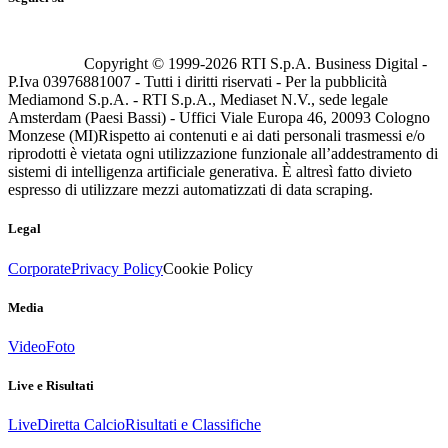
Copyright © 1999-
2026
RTI S.p.A. Business Digital -
P.Iva 03976881007 - Tutti i diritti riservati - Per la pubblicità
Mediamond S.p.A. - RTI S.p.A., Mediaset N.V., sede legale
Amsterdam (Paesi Bassi) - Uffici Viale Europa 46, 20093 Cologno
Monzese (MI)
Rispetto ai contenuti e ai dati personali trasmessi e/o
riprodotti è vietata ogni utilizzazione funzionale all’addestramento di
sistemi di intelligenza artificiale generativa. È altresì fatto divieto
espresso di utilizzare mezzi automatizzati di data scraping.
Legal
Corporate
Privacy Policy
Cookie Policy
Media
Video
Foto
Live e Risultati
Live
Diretta Calcio
Risultati e Classifiche