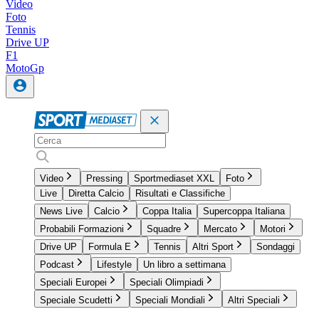
Video
Foto
Tennis
Drive UP
F1
MotoGp
Video
Pressing
Sportmediaset XXL
Foto
Live
Diretta Calcio
Risultati e Classifiche
News Live
Calcio
Coppa Italia
Supercoppa Italiana
Probabili Formazioni
Squadre
Mercato
Motori
Drive UP
Formula E
Tennis
Altri Sport
Sondaggi
Podcast
Lifestyle
Un libro a settimana
Speciali Europei
Speciali Olimpiadi
Speciale Scudetti
Speciali Mondiali
Altri Speciali