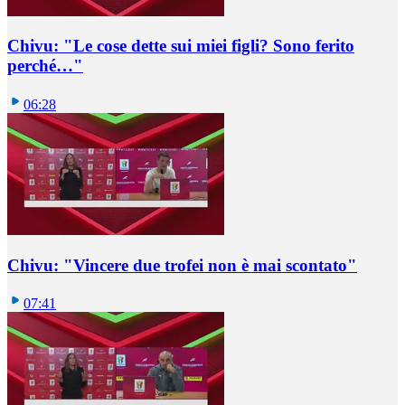
Chivu: "Le cose dette sui miei figli? Sono ferito
perché…"
06:28
Chivu: "Vincere due trofei non è mai scontato"
07:41