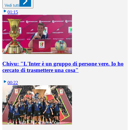
Vedi tutti
01:15
Chivu: "L'Inter è un gruppo di persone vere. Io ho
cercato di trasmettere una cosa"
00:22