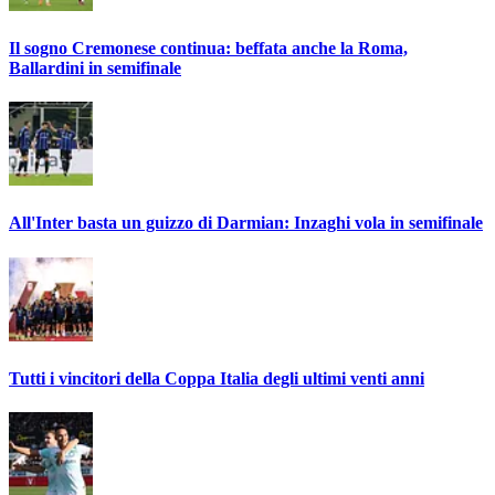
Il sogno Cremonese continua: beffata anche la Roma,
Ballardini in semifinale
All'Inter basta un guizzo di Darmian: Inzaghi vola in semifinale
Tutti i vincitori della Coppa Italia degli ultimi venti anni