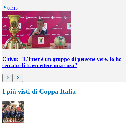
01:15
Chivu: "L'Inter è un gruppo di persone vere. Io ho
cercato di trasmettere una cosa"
I più visti di Coppa Italia