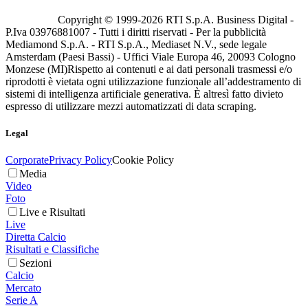
Copyright © 1999-
2026
RTI S.p.A. Business Digital -
P.Iva 03976881007 - Tutti i diritti riservati - Per la pubblicità
Mediamond S.p.A. - RTI S.p.A., Mediaset N.V., sede legale
Amsterdam (Paesi Bassi) - Uffici Viale Europa 46, 20093 Cologno
Monzese (MI)
Rispetto ai contenuti e ai dati personali trasmessi e/o
riprodotti è vietata ogni utilizzazione funzionale all’addestramento di
sistemi di intelligenza artificiale generativa. È altresì fatto divieto
espresso di utilizzare mezzi automatizzati di data scraping.
Legal
Corporate
Privacy Policy
Cookie Policy
Media
Video
Foto
Live e Risultati
Live
Diretta Calcio
Risultati e Classifiche
Sezioni
Calcio
Mercato
Serie A