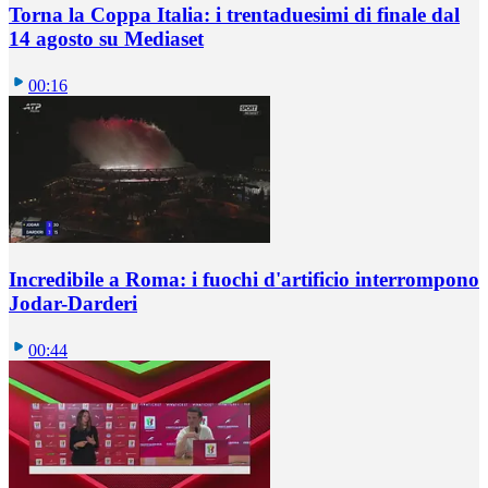
Torna la Coppa Italia: i trentaduesimi di finale dal
14 agosto su Mediaset
00:16
Incredibile a Roma: i fuochi d'artificio interrompono
Jodar-Darderi
00:44