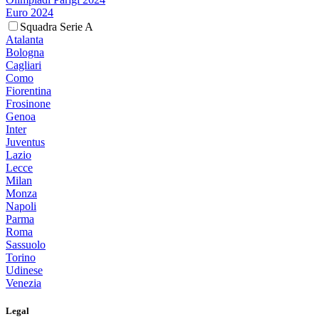
Euro 2024
Squadra Serie A
Atalanta
Bologna
Cagliari
Como
Fiorentina
Frosinone
Genoa
Inter
Juventus
Lazio
Lecce
Milan
Monza
Napoli
Parma
Roma
Sassuolo
Torino
Udinese
Venezia
Legal