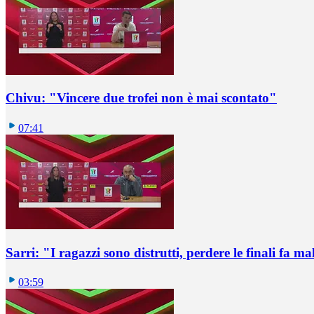
Chivu: "Vincere due trofei non è mai scontato"
07:41
Sarri: "I ragazzi sono distrutti, perdere le finali fa ma
03:59