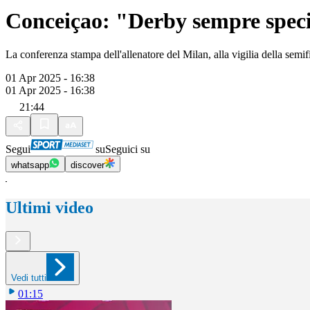
Conceiçao: "Derby sempre spec
La conferenza stampa dell'allenatore del Milan, alla vigilia della semifi
01 Apr 2025 - 16:38
01 Apr 2025 - 16:38
21:44
Segui
su
Seguici su
whatsapp
discover
Ultimi video
Vedi tutti
01:15