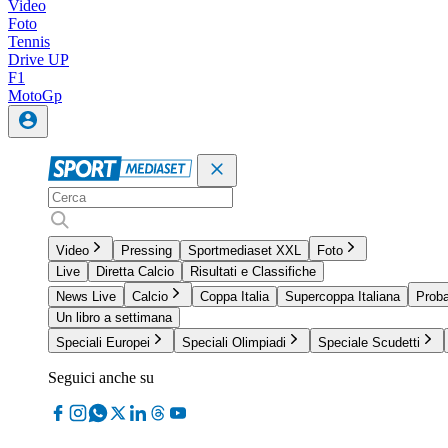
Video
Foto
Tennis
Drive UP
F1
MotoGp
Video
Pressing
Sportmediaset XXL
Foto
Live
Diretta Calcio
Risultati e Classifiche
News Live
Calcio
Coppa Italia
Supercoppa Italiana
Proba
Un libro a settimana
Speciali Europei
Speciali Olimpiadi
Speciale Scudetti
Seguici anche su