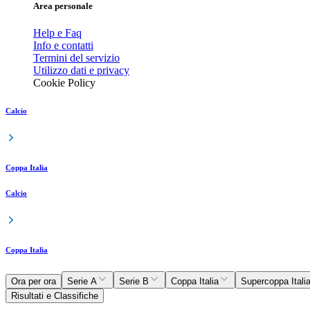
Area personale
Help e Faq
Info e contatti
Termini del servizio
Utilizzo dati e privacy
Cookie Policy
Calcio
Coppa Italia
Calcio
Coppa Italia
Ora per ora
Serie A
Serie B
Coppa Italia
Supercoppa Itali
Risultati e Classifiche