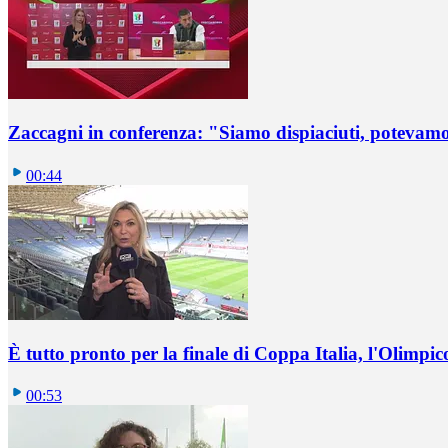
Zaccagni in conferenza: "Siamo dispiaciuti, potevamo
00:44
È tutto pronto per la finale di Coppa Italia, l'Olimpico 
00:53