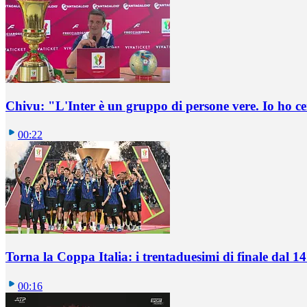
Chivu: "L'Inter è un gruppo di persone vere. Io ho ce
00:22
Torna la Coppa Italia: i trentaduesimi di finale dal 1
00:16