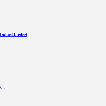
 Jodar-Darderi
ché…"