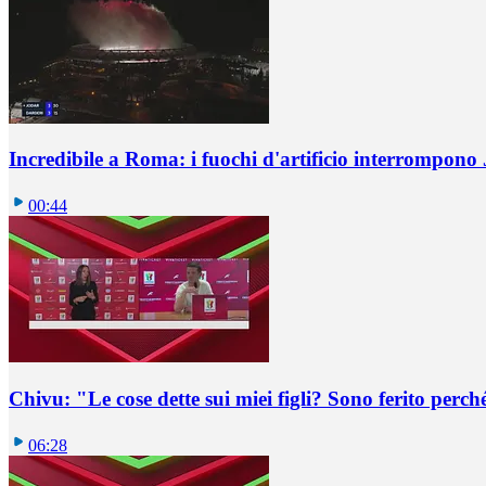
Incredibile a Roma: i fuochi d'artificio interrompono
00:44
Chivu: "Le cose dette sui miei figli? Sono ferito per
06:28