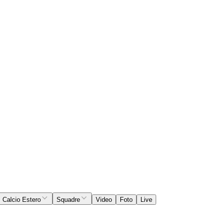
Calcio Estero
Squadre
Video
Foto
Live