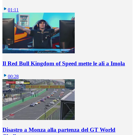
01:11
Il Red Bull Kingdom of Speed mette le ali a Imola
00:28
Disastro a Monza alla partenza del GT World