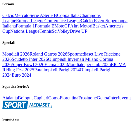
Sezioni
Calcio
Mercato
Serie A
Serie B
Coppa Italia
Champions
League
Europa League
Conference League
Calcio Estero
Supercoppa
Italiana
Formula 1
Formula E
MotoGP
Altri Motori
Basket
America's
Cup
Nations League
Tennis
Sci
Volley
Drive UP
Speciali
Mondiali 2026
Roland Garros 2026
Sportmediaset Live Riccione
2026
Scudetto Inter 2026
Olimpiadi Invernali Milano Cortina
2026
Super Bowl 2026
Eicma 2025
Mondiale per club 2025
EICMA
Riding Fest 2025
Paralimpiadi Parigi 2024
Olimpiadi Parigi
2024
Euro 2024
Squadra Serie A
Atalanta
Bologna
Cagliari
Como
Fiorentina
Frosinone
Genoa
Inter
Juvent
Seguici su