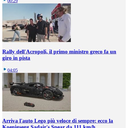
00:29
Rally dell'Acropoli, il primo ministro greco fa un
giro in pista
04:05
Arriva l'auto Lego più veloce di sempre: ecco la
Koenigsegg Sadair's Spear da 111 km/h