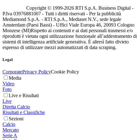
Copyright © 1999-
2026
RTI S.p.A. Business Digital -
P.Iva 03976881007 - Tutti i diritti riservati - Per la pubblicità
Mediamond S.p.A. - RTI S.p.A., Mediaset N.V., sede legale
Amsterdam (Paesi Bassi) - Uffici Viale Europa 46, 20093 Cologno
Monzese (MI)
Rispetto ai contenuti e ai dati personali trasmessi e/o
riprodotti è vietata ogni utilizzazione funzionale all’addestramento di
sistemi di intelligenza artificiale generativa. È altresì fatto divieto
espresso di utilizzare mezzi automatizzati di data scraping.
Legal
Corporate
Privacy Policy
Cookie Policy
Media
Video
Foto
Live e Risultati
Live
Diretta Calcio
Risultati e Classifiche
Sezioni
Calcio
Mercato
Serie A