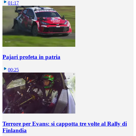
01:17
Pajari profeta in patria
00:25
Terrore per Evans: si cappotta tre volte al Rally di
Finlandia