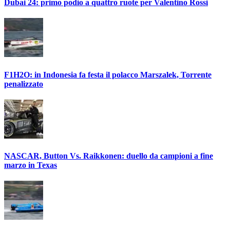
Dubai 24: primo podio a quattro ruote per Valentino Rossi
F1H2O: in Indonesia fa festa il polacco Marszalek, Torrente
penalizzato
NASCAR, Button Vs. Raikkonen: duello da campioni a fine
marzo in Texas