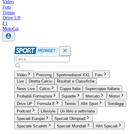
Video
Foto
Tennis
Drive UP
F1
MotoGp
Video
Pressing
Sportmediaset XXL
Foto
Live
Diretta Calcio
Risultati e Classifiche
News Live
Calcio
Coppa Italia
Supercoppa Italiana
Probabili Formazioni
Squadre
Mercato
Motori
Drive UP
Formula E
Tennis
Altri Sport
Sondaggi
Podcast
Lifestyle
Un libro a settimana
Speciali Europei
Speciali Olimpiadi
Speciale Scudetti
Speciali Mondiali
Altri Speciali