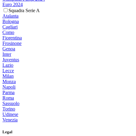
Euro 2024
Squadra Serie A
Atalanta
Bologna
Cagliari
Como
Fiorentina
Frosinone
Genoa
Inter
Juventus
Lazio
Lecce
Milan
Monza
Napoli
Parma
Roma
Sassuolo
Torino
Udinese
Venezia
Legal