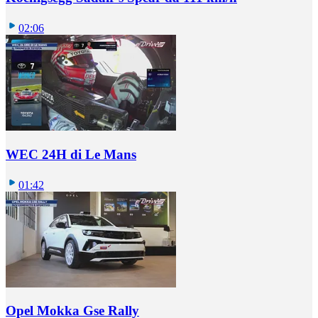
02:06
WEC 24H di Le Mans
01:42
Opel Mokka Gse Rally