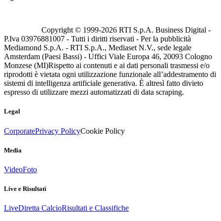
Copyright © 1999-
2026
RTI S.p.A. Business Digital -
P.Iva 03976881007 - Tutti i diritti riservati - Per la pubblicità
Mediamond S.p.A. - RTI S.p.A., Mediaset N.V., sede legale
Amsterdam (Paesi Bassi) - Uffici Viale Europa 46, 20093 Cologno
Monzese (MI)
Rispetto ai contenuti e ai dati personali trasmessi e/o
riprodotti è vietata ogni utilizzazione funzionale all’addestramento di
sistemi di intelligenza artificiale generativa. È altresì fatto divieto
espresso di utilizzare mezzi automatizzati di data scraping.
Legal
Corporate
Privacy Policy
Cookie Policy
Media
Video
Foto
Live e Risultati
Live
Diretta Calcio
Risultati e Classifiche