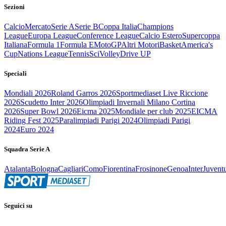
Sezioni
Calcio
Mercato
Serie A
Serie B
Coppa Italia
Champions
League
Europa League
Conference League
Calcio Estero
Supercoppa
Italiana
Formula 1
Formula E
MotoGP
Altri Motori
Basket
America's
Cup
Nations League
Tennis
Sci
Volley
Drive UP
Speciali
Mondiali 2026
Roland Garros 2026
Sportmediaset Live Riccione
2026
Scudetto Inter 2026
Olimpiadi Invernali Milano Cortina
2026
Super Bowl 2026
Eicma 2025
Mondiale per club 2025
EICMA
Riding Fest 2025
Paralimpiadi Parigi 2024
Olimpiadi Parigi
2024
Euro 2024
Squadra Serie A
Atalanta
Bologna
Cagliari
Como
Fiorentina
Frosinone
Genoa
Inter
Juvent
Seguici su