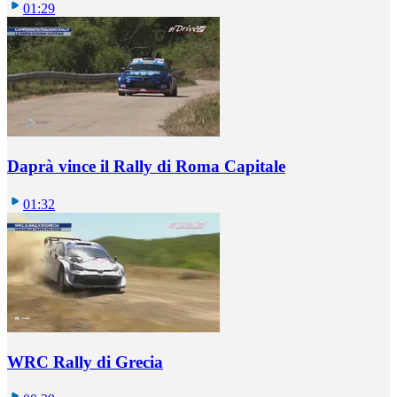
01:29
Daprà vince il Rally di Roma Capitale
01:32
WRC Rally di Grecia