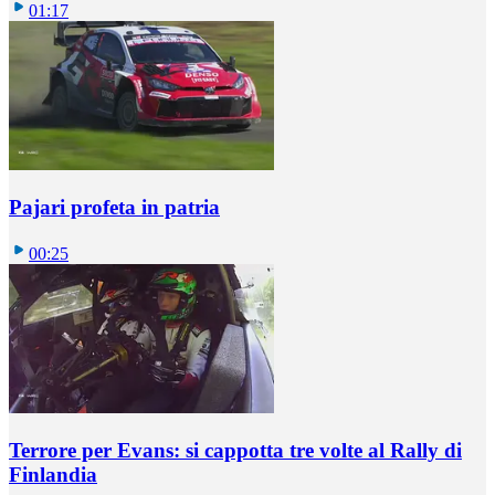
01:17
Pajari profeta in patria
00:25
Terrore per Evans: si cappotta tre volte al Rally di
Finlandia