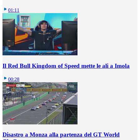
01:11
Il Red Bull Kingdom of Speed mette le ali a Imola
00:28
Disastro a Monza alla partenza del GT World