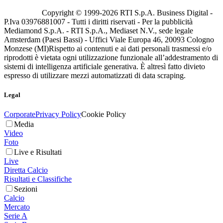
Copyright © 1999-
2026
RTI S.p.A. Business Digital -
P.Iva 03976881007 - Tutti i diritti riservati - Per la pubblicità
Mediamond S.p.A. - RTI S.p.A., Mediaset N.V., sede legale
Amsterdam (Paesi Bassi) - Uffici Viale Europa 46, 20093 Cologno
Monzese (MI)
Rispetto ai contenuti e ai dati personali trasmessi e/o
riprodotti è vietata ogni utilizzazione funzionale all’addestramento di
sistemi di intelligenza artificiale generativa. È altresì fatto divieto
espresso di utilizzare mezzi automatizzati di data scraping.
Legal
Corporate
Privacy Policy
Cookie Policy
Media
Video
Foto
Live e Risultati
Live
Diretta Calcio
Risultati e Classifiche
Sezioni
Calcio
Mercato
Serie A