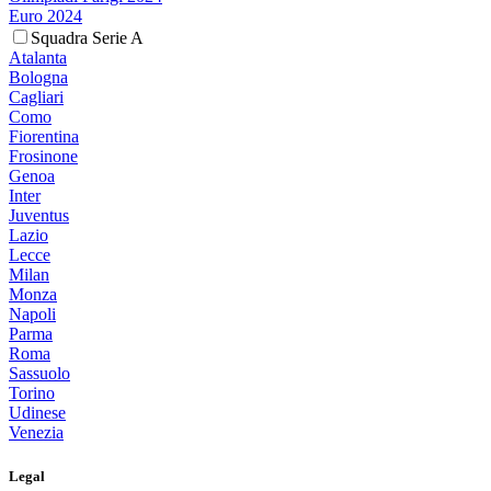
Euro 2024
Squadra Serie A
Atalanta
Bologna
Cagliari
Como
Fiorentina
Frosinone
Genoa
Inter
Juventus
Lazio
Lecce
Milan
Monza
Napoli
Parma
Roma
Sassuolo
Torino
Udinese
Venezia
Legal