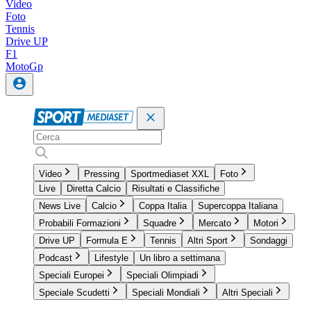
Video
Foto
Tennis
Drive UP
F1
MotoGp
Video
Pressing
Sportmediaset XXL
Foto
Live
Diretta Calcio
Risultati e Classifiche
News Live
Calcio
Coppa Italia
Supercoppa Italiana
Probabili Formazioni
Squadre
Mercato
Motori
Drive UP
Formula E
Tennis
Altri Sport
Sondaggi
Podcast
Lifestyle
Un libro a settimana
Speciali Europei
Speciali Olimpiadi
Speciale Scudetti
Speciali Mondiali
Altri Speciali