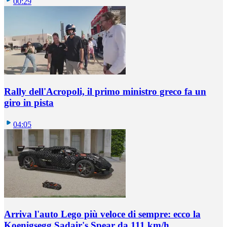
00:29
Rally dell'Acropoli, il primo ministro greco fa un
giro in pista
04:05
Arriva l'auto Lego più veloce di sempre: ecco la
Koenigsegg Sadair's Spear da 111 km/h