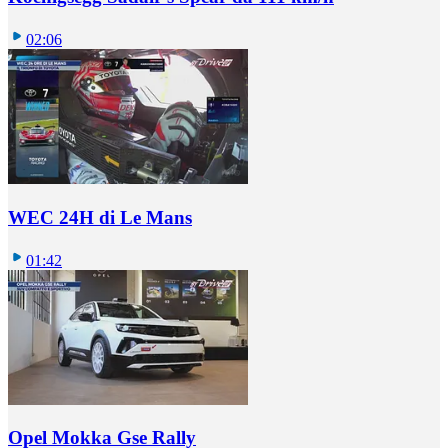
02:06
WEC 24H di Le Mans
01:42
Opel Mokka Gse Rally