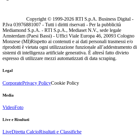
Copyright © 1999-
2026
RTI S.p.A. Business Digital -
P.Iva 03976881007 - Tutti i diritti riservati - Per la pubblicità
Mediamond S.p.A. - RTI S.p.A., Mediaset N.V., sede legale
Amsterdam (Paesi Bassi) - Uffici Viale Europa 46, 20093 Cologno
Monzese (MI)
Rispetto ai contenuti e ai dati personali trasmessi e/o
riprodotti è vietata ogni utilizzazione funzionale all’addestramento di
sistemi di intelligenza artificiale generativa. È altresì fatto divieto
espresso di utilizzare mezzi automatizzati di data scraping.
Legal
Corporate
Privacy Policy
Cookie Policy
Media
Video
Foto
Live e Risultati
Live
Diretta Calcio
Risultati e Classifiche