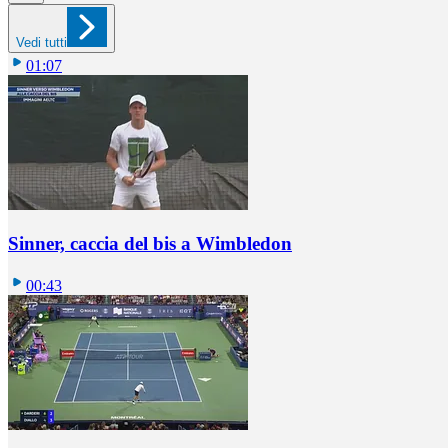
Vedi tutti
01:07
Sinner, caccia del bis a Wimbledon
00:43