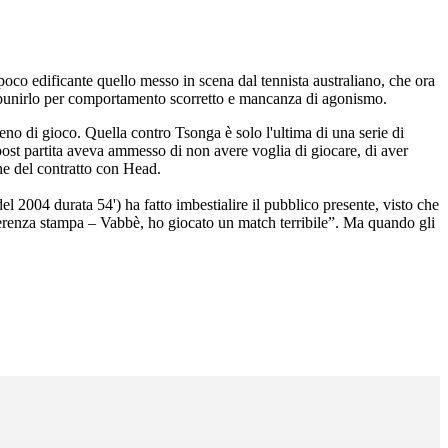
oco edificante quello messo in scena dal tennista australiano, che ora
di punirlo per comportamento scorretto e mancanza di agonismo.
eno di gioco. Quella contro Tsonga è solo l'ultima di una serie di
ost partita aveva ammesso di non avere voglia di giocare, di aver
ne del contratto con Head.
 2004 durata 54') ha fatto imbestialire il pubblico presente, visto che
ferenza stampa – Vabbè, ho giocato un match terribile”. Ma quando gli