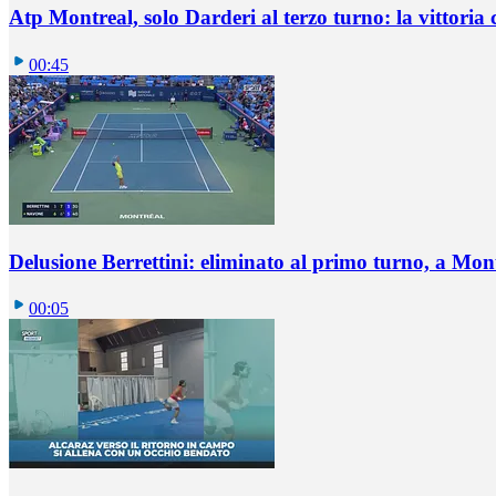
Atp Montreal, solo Darderi al terzo turno: la vittoria 
00:45
Delusione Berrettini: eliminato al primo turno, a Mo
00:05