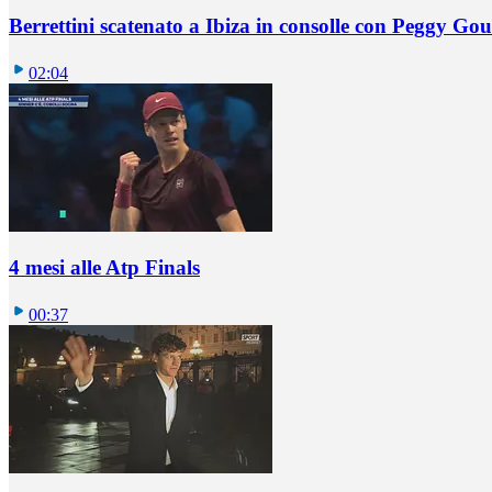
Berrettini scatenato a Ibiza in consolle con Peggy Gou
02:04
4 mesi alle Atp Finals
00:37