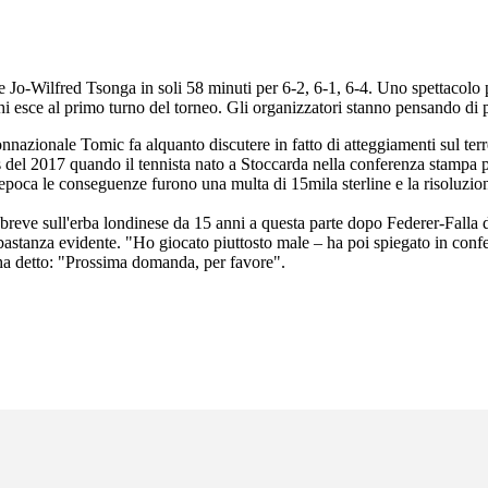
 Jo-Wilfred Tsonga in soli 58 minuti per 6-2, 6-1, 6-4. Uno spettacolo p
a chi esce al primo turno del torneo. Gli organizzatori stanno pensando 
nazionale Tomic fa alquanto discutere in fatto di atteggiamenti sul terr
s del 2017 quando il tennista nato a Stoccarda nella conferenza stampa p
epoca le conseguenze furono una multa di 15mila sterline e la risoluzio
eve sull'erba londinese da 15 anni a questa parte dopo Federer-Falla del
bastanza evidente. "Ho giocato piuttosto male – ha poi spiegato in con
 ha detto: "Prossima domanda, per favore".