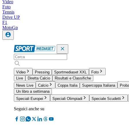
Video
Foto
Tennis
Drive UP
F1
MotoGp
Video
Pressing
Sportmediaset XXL
Foto
Live
Diretta Calcio
Risultati e Classifiche
News Live
Calcio
Coppa Italia
Supercoppa Italiana
Proba
Un libro a settimana
Speciali Europei
Speciali Olimpiadi
Speciale Scudetti
Seguici anche su