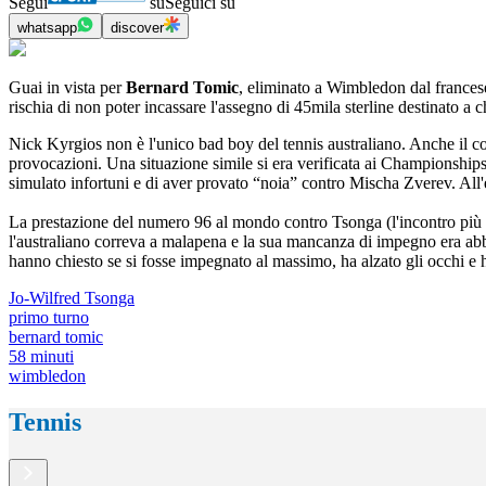
Segui
su
Seguici su
whatsapp
discover
Guai in vista per
Bernard Tomic
, eliminato a Wimbledon dal francese
rischia di non poter incassare l'assegno di 45mila sterline destinato 
Nick Kyrgios non è l'unico bad boy del tennis australiano. Anche il con
provocazioni. Una situazione simile si era verificata ai Championship
simulato infortuni e di aver provato “noia” contro Mischa Zverev. All'
La prestazione del numero 96 al mondo contro Tsonga (l'incontro più br
l'australiano correva a malapena e la sua mancanza di impegno era ab
hanno chiesto se si fosse impegnato al massimo, ha alzato gli occhi e
Jo-Wilfred Tsonga
primo turno
bernard tomic
58 minuti
wimbledon
Tennis