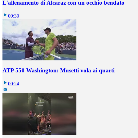
L'allenamento di Alcaraz con un occhio bendato
00:30
ATP 550 Washington: Musetti vola ai quarti
00:24