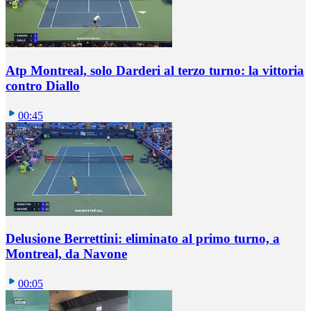
Atp Montreal, solo Darderi al terzo turno: la vittoria
contro Diallo
00:45
Delusione Berrettini: eliminato al primo turno, a
Montreal, da Navone
00:05