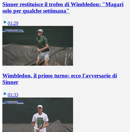
Sinner restituisce il trofeo di Wimbledon: "Magari
solo per qualche settimana"
01:29
Wimbledon, il primo turno: ecco l'avversario di
Sinner
01:33