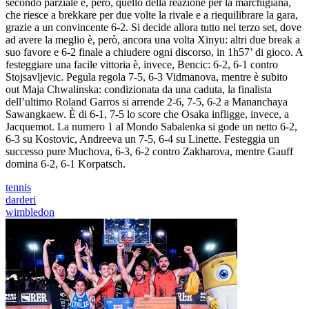
secondo parziale è, però, quello della reazione per la marchigiana,
che riesce a brekkare per due volte la rivale e a riequilibrare la gara,
grazie a un convincente 6-2. Si decide allora tutto nel terzo set, dove
ad avere la meglio è, però, ancora una volta Xinyu: altri due break a
suo favore e 6-2 finale a chiudere ogni discorso, in 1h57’ di gioco. A
festeggiare una facile vittoria è, invece, Bencic: 6-2, 6-1 contro
Stojsavljevic. Pegula regola 7-5, 6-3 Vidmanova, mentre è subito
out Maja Chwalinska: condizionata da una caduta, la finalista
dell’ultimo Roland Garros si arrende 2-6, 7-5, 6-2 a Mananchaya
Sawangkaew. È di 6-1, 7-5 lo score che Osaka infligge, invece, a
Jacquemot. La numero 1 al Mondo Sabalenka si gode un netto 6-2,
6-3 su Kostovic, Andreeva un 7-5, 6-4 su Linette. Festeggia un
successo pure Muchova, 6-3, 6-2 contro Zakharova, mentre Gauff
domina 6-2, 6-1 Korpatsch.
tennis
darderi
wimbledon