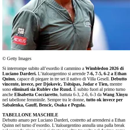
© Getty Images
Si interrompe subito all’esordio il cammino a
Wimbledon 2026 di
Luciano Darderi.
L’italoargentino si arrende
7-6, 7-5, 6-2 a Ethan
Quinn
, capace di piegare in tre set il nativo di Villa Gesell.
Debutto
vincente, invece, per Djokovic, Tsitsipas, Jodar e Tien,
mentre
sono
eliminati sia Rublev che Ruud.
È subito fuori al primo turno
anche
Elisabetta Cocciaretto
, battuta 6-3, 2-6, 6-3 da
Wang Xinyu
nel tabellone femminile. Sempre tra le donne,
tutto ok invece per
Sabalenka, Gauff, Bencic, Osaka e Pegula.
TABELLONE MASCHILE
Debutto amaro per Luciano Darderi, costretto ad arrendersi a Ethan
Quinn nel turno d’esordio. L’italoargentino annulla una palla break