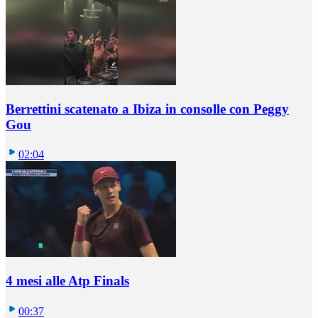
Berrettini scatenato a Ibiza in consolle con Peggy
Gou
02:04
4 mesi alle Atp Finals
00:37