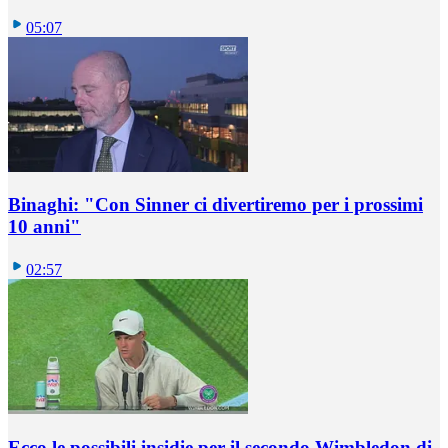
05:07
Binaghi: "Con Sinner ci divertiremo per i prossimi
10 anni"
02:57
Ecco le possibili insidie per il secondo Wimbledon di