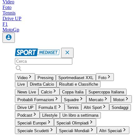
Video
Foto
Tennis
Drive UP
F1
MotoGp
Video
Pressing
Sportmediaset XXL
Foto
Live
Diretta Calcio
Risultati e Classifiche
News Live
Calcio
Coppa Italia
Supercoppa Italiana
Probabili Formazioni
Squadre
Mercato
Motori
Drive UP
Formula E
Tennis
Altri Sport
Sondaggi
Podcast
Lifestyle
Un libro a settimana
Speciali Europei
Speciali Olimpiadi
Speciale Scudetti
Speciali Mondiali
Altri Speciali