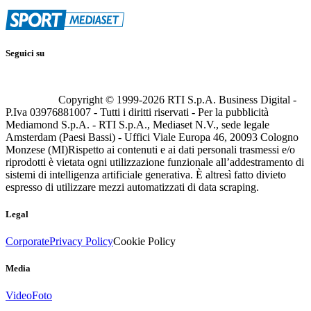
Seguici su
Copyright © 1999-
2026
RTI S.p.A. Business Digital -
P.Iva 03976881007 - Tutti i diritti riservati - Per la pubblicità
Mediamond S.p.A. - RTI S.p.A., Mediaset N.V., sede legale
Amsterdam (Paesi Bassi) - Uffici Viale Europa 46, 20093 Cologno
Monzese (MI)
Rispetto ai contenuti e ai dati personali trasmessi e/o
riprodotti è vietata ogni utilizzazione funzionale all’addestramento di
sistemi di intelligenza artificiale generativa. È altresì fatto divieto
espresso di utilizzare mezzi automatizzati di data scraping.
Legal
Corporate
Privacy Policy
Cookie Policy
Media
Video
Foto