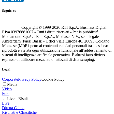
Seguici su
Copyright © 1999-
2026
RTI S.p.A. Business Digital -
P.Iva 03976881007 - Tutti i diritti riservati - Per la pubblicità
Mediamond S.p.A. - RTI S.p.A., Mediaset N.V., sede legale
Amsterdam (Paesi Bassi) - Uffici Viale Europa 46, 20093 Cologno
Monzese (MI)
Rispetto ai contenuti e ai dati personali trasmessi e/o
riprodotti è vietata ogni utilizzazione funzionale all’addestramento di
sistemi di intelligenza artificiale generativa. È altresì fatto divieto
espresso di utilizzare mezzi automatizzati di data scraping.
Legal
Corporate
Privacy Policy
Cookie Policy
Media
Video
Foto
Live e Risultati
Live
Diretta Calcio
Risultati e Classifiche