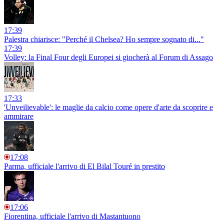
17:39
Palestra chiarisce: "Perché il Chelsea? Ho sempre sognato di..."
17:39
Volley: la Final Four degli Europei si giocherà al Forum di Assago
17:33
'Unveilievable': le maglie da calcio come opere d'arte da scoprire e
ammirare
17:08
Parma, ufficiale l'arrivo di El Bilal Touré in prestito
17:06
Fiorentina, ufficiale l'arrivo di Mastantuono