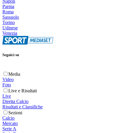
Napoli
Parma
Roma
Sassuolo
Torino
Udinese
Venezia
Seguici su
Media
Video
Foto
Live e Risultati
Live
Diretta Calcio
Risultati e Classifiche
Sezioni
Calcio
Mercato
Serie A