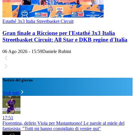
Estathé 3x3 Italia Streetbasket Circuit
Gran finale a Riccione per l'Estathé 3x3 Italia
Streetbasket Circuit: All Star e DKB regine d'Italia
06 Ago 2026 - 15:59
Daniele Rubini
Notizie del giorno
Vedi tutti
17:51
Fiorentina, delirio Viola per Mastantuono! Le parole al miele del
fantasista: "Tutti mi hanno consigliato di venire qui"