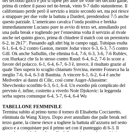
nel secondo gioco e poi si ripete per altre tre volte nel decimo game,
prima di cedere il passo nel tie-break, vinto 9-7 dallo statunitense. Il
californiano perde però il servizio a inizio secondo set, ma poi riesce
a strappare per due volte la battuta a Darderi, prendendosi 7-5 anche
questo parziale. L’americano cavalca l’onda positiva e brekka
immediatamente Luciano pure in avvio di terzo set, annullando poi
una palla break e togliendo per l’ennesima volta il servizio al rivale
anche nel quinto gioco, prima di chiudere il match con un perentorio
6-2, in 2h17’. Passando agli altri big in campo oggi, Tsitsipas esulta
6-1, 6-4, 6-2 contro Gaston, mentre Jodar vince 6-3, 6-3, 7-5 contro
Gill. Ok anche Safiullin, che elimina 6-4, 7-6, 6-3, 3-6, 7-6 Rublev,
con Hurkacz che fa lo stesso contro Ruud: 6-4, 6-2, 7-6 lo score a
favore del polacco. 6-1, 6-4, 6-7, 6-3 è, invece, il risultato grazie al
quale Tien supera lo scoglio chiamato Svrcina, mentre Fonseca ha la
meglio 7-6, 6-4, 6-3 di Bautista. A vincere 6-1, 6-2, 6-4 è anche
Medvedev ai danni di Cilic, così come Auger-Aliassime:
Shevchenko sconfitto 6-3, 6-1, 6-4. Un esordio più complicato del
previsto è, infine, costretto a viverlo Nole Djokovic: la leggenda
serba supera comunque 6-4, 5-7, 6-4, 6-4 Wu
TABELLONE FEMMINILE
Termina subito al primo turno il torneo di Elisabetta Cocciaretto,
eliminata da Wang Xinyu. Dopo aver annullato due palle break nel
terzo game, la cinese riesce a togliere la battuta all’azzurra nel sesto
gioco e a conquistare poi il primo set con il punteggio di 6-3. Il