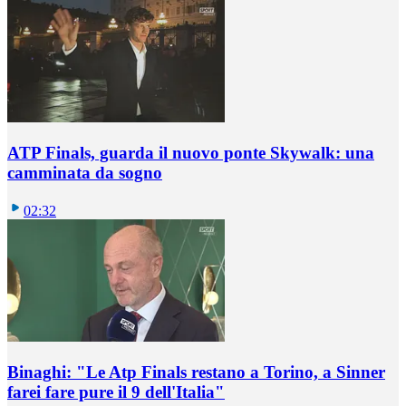
ATP Finals, guarda il nuovo ponte Skywalk: una
camminata da sogno
02:32
Binaghi: "Le Atp Finals restano a Torino, a Sinner
farei fare pure il 9 dell'Italia"