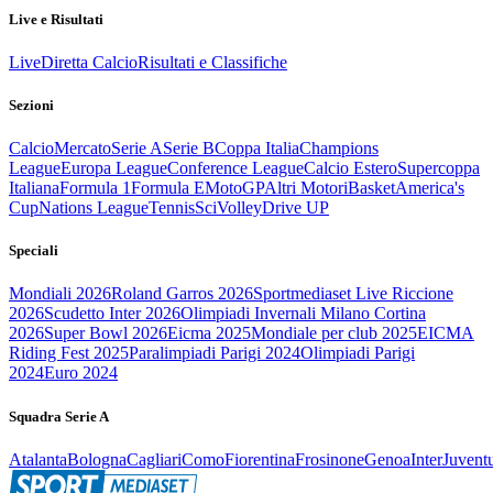
Live e Risultati
Live
Diretta Calcio
Risultati e Classifiche
Sezioni
Calcio
Mercato
Serie A
Serie B
Coppa Italia
Champions
League
Europa League
Conference League
Calcio Estero
Supercoppa
Italiana
Formula 1
Formula E
MotoGP
Altri Motori
Basket
America's
Cup
Nations League
Tennis
Sci
Volley
Drive UP
Speciali
Mondiali 2026
Roland Garros 2026
Sportmediaset Live Riccione
2026
Scudetto Inter 2026
Olimpiadi Invernali Milano Cortina
2026
Super Bowl 2026
Eicma 2025
Mondiale per club 2025
EICMA
Riding Fest 2025
Paralimpiadi Parigi 2024
Olimpiadi Parigi
2024
Euro 2024
Squadra Serie A
Atalanta
Bologna
Cagliari
Como
Fiorentina
Frosinone
Genoa
Inter
Juvent