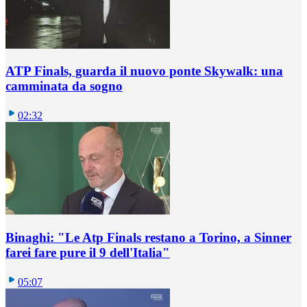
ATP Finals, guarda il nuovo ponte Skywalk: una
camminata da sogno
02:32
Binaghi: "Le Atp Finals restano a Torino, a Sinner
farei fare pure il 9 dell'Italia"
05:07