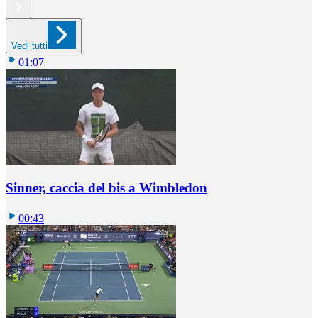
Vedi tutti
01:07
Sinner, caccia del bis a Wimbledon
00:43