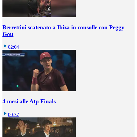
Berrettini scatenato a Ibiza in consolle con Peggy
Gou
02:04
4 mesi alle Atp Finals
00:37