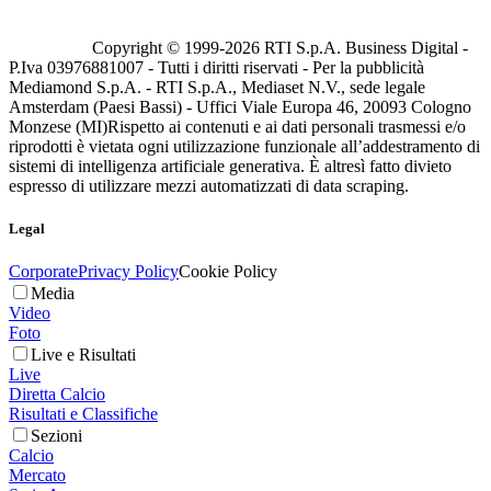
Copyright © 1999-
2026
RTI S.p.A. Business Digital -
P.Iva 03976881007 - Tutti i diritti riservati - Per la pubblicità
Mediamond S.p.A. - RTI S.p.A., Mediaset N.V., sede legale
Amsterdam (Paesi Bassi) - Uffici Viale Europa 46, 20093 Cologno
Monzese (MI)
Rispetto ai contenuti e ai dati personali trasmessi e/o
riprodotti è vietata ogni utilizzazione funzionale all’addestramento di
sistemi di intelligenza artificiale generativa. È altresì fatto divieto
espresso di utilizzare mezzi automatizzati di data scraping.
Legal
Corporate
Privacy Policy
Cookie Policy
Media
Video
Foto
Live e Risultati
Live
Diretta Calcio
Risultati e Classifiche
Sezioni
Calcio
Mercato