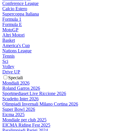
Conference League
Calcio Estero
Supercoppa Italiana
Formula 1
Formula E
MotoGP
Altri Motori
Basket
America's Cup
Nations League
Tennis
Sci
Volley
Drive UP
Speciali
Mondiali 2026
Roland Garros 2026
Sportmediaset Live Riccione 2026
Scudetto Inter 2026
Olimpiadi Invernali Milano Cortina 2026
Super Bowl 2026
Eicma 2025
Mondiale per club 2025
EICMA Riding Fest 2025
Paralimpiadi Parigi 2024