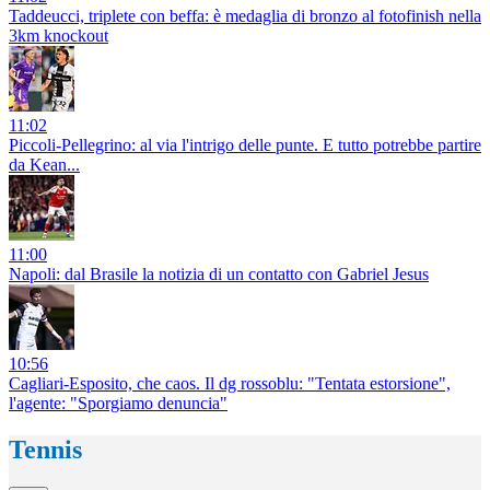
Taddeucci, triplete con beffa: è medaglia di bronzo al fotofinish nella
3km knockout
11:02
Piccoli-Pellegrino: al via l'intrigo delle punte. E tutto potrebbe partire
da Kean...
11:00
Napoli: dal Brasile la notizia di un contatto con Gabriel Jesus
10:56
Cagliari-Esposito, che caos. Il dg rossoblu: "Tentata estorsione",
l'agente: "Sporgiamo denuncia"
Tennis