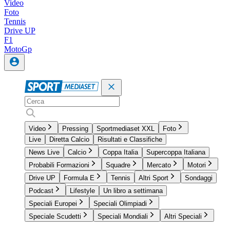
Video
Foto
Tennis
Drive UP
F1
MotoGp
Video
Pressing
Sportmediaset XXL
Foto
Live
Diretta Calcio
Risultati e Classifiche
News Live
Calcio
Coppa Italia
Supercoppa Italiana
Probabili Formazioni
Squadre
Mercato
Motori
Drive UP
Formula E
Tennis
Altri Sport
Sondaggi
Podcast
Lifestyle
Un libro a settimana
Speciali Europei
Speciali Olimpiadi
Speciale Scudetti
Speciali Mondiali
Altri Speciali