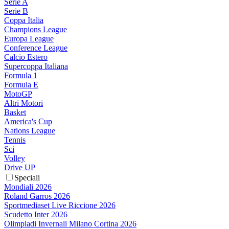
Serie A
Serie B
Coppa Italia
Champions League
Europa League
Conference League
Calcio Estero
Supercoppa Italiana
Formula 1
Formula E
MotoGP
Altri Motori
Basket
America's Cup
Nations League
Tennis
Sci
Volley
Drive UP
Speciali
Mondiali 2026
Roland Garros 2026
Sportmediaset Live Riccione 2026
Scudetto Inter 2026
Olimpiadi Invernali Milano Cortina 2026