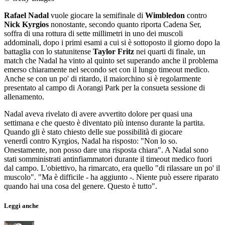
Rafael Nadal
vuole giocare la semifinale di
Wimbledon
contro
Nick Kyrgios
nonostante, secondo quanto riporta Cadena Ser,
soffra di una rottura di sette millimetri in uno dei muscoli
addominali, dopo i primi esami a cui si è sottoposto il giorno dopo la
battaglia con lo statunitense
Taylor Fritz
nei quarti di finale, un
match che Nadal ha vinto al quinto set superando anche il problema
emerso chiaramente nel secondo set con il lungo timeout medico.
Anche se con un po' di ritardo, il maiorchino si è regolarmente
presentato al campo di Aorangi Park per la consueta sessione di
allenamento.
Nadal aveva rivelato di avere avvertito dolore per quasi una
settimana e che questo è diventato più intenso durante la partita.
Quando gli è stato chiesto delle sue possibilità di giocare
venerdì contro Kyrgios, Nadal ha risposto: "Non lo so.
Onestamente, non posso dare una risposta chiara". A Nadal sono
stati somministrati antinfiammatori durante il timeout medico fuori
dal campo. L'obiettivo, ha rimarcato, era quello "di rilassare un po' il
muscolo". "Ma è difficile - ha aggiunto -. Niente può essere riparato
quando hai una cosa del genere. Questo è tutto".
Leggi anche