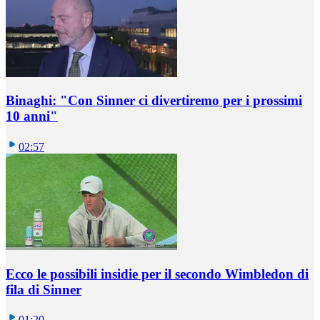
Binaghi: "Con Sinner ci divertiremo per i prossimi
10 anni"
02:57
Ecco le possibili insidie per il secondo Wimbledon di
fila di Sinner
01:20