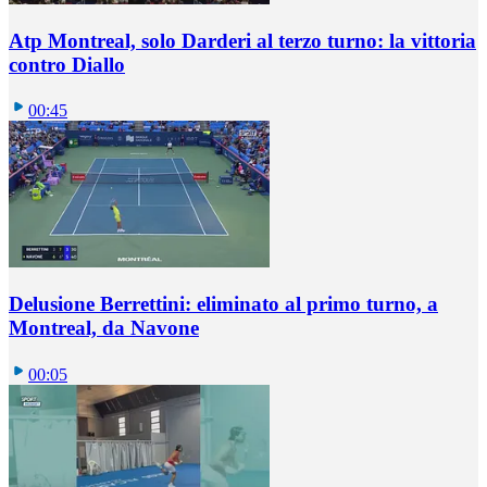
Atp Montreal, solo Darderi al terzo turno: la vittoria
contro Diallo
00:45
Delusione Berrettini: eliminato al primo turno, a
Montreal, da Navone
00:05