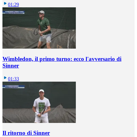
01:29
Wimbledon, il primo turno: ecco l'avversario di
Sinner
01:33
Il ritorno di Sinner