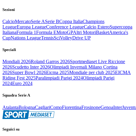
Sezioni
Calcio
Mercato
Serie A
Serie B
Coppa Italia
Champions
League
Europa League
Conference League
Calcio Estero
Supercoppa
Italiana
Formula 1
Formula E
MotoGP
Altri Motori
Basket
America's
Cup
Nations League
Tennis
Sci
Volley
Drive UP
Speciali
Mondiali 2026
Roland Garros 2026
Sportmediaset Live Riccione
2026
Scudetto Inter 2026
Olimpiadi Invernali Milano Cortina
2026
Super Bowl 2026
Eicma 2025
Mondiale per club 2025
EICMA
Riding Fest 2025
Paralimpiadi Parigi 2024
Olimpiadi Parigi
2024
Euro 2024
Squadra Serie A
Atalanta
Bologna
Cagliari
Como
Fiorentina
Frosinone
Genoa
Inter
Juvent
Seguici su