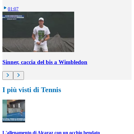
01:07
Sinner, caccia del bis a Wimbledon
I più visti di Tennis
L'allenamento di Alcaraz con un occhio bendato