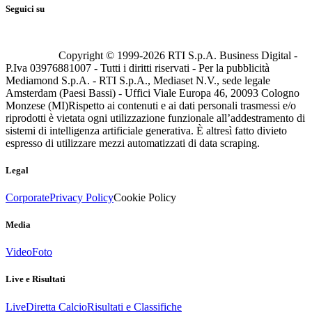
Seguici su
Copyright © 1999-
2026
RTI S.p.A. Business Digital -
P.Iva 03976881007 - Tutti i diritti riservati - Per la pubblicità
Mediamond S.p.A. - RTI S.p.A., Mediaset N.V., sede legale
Amsterdam (Paesi Bassi) - Uffici Viale Europa 46, 20093 Cologno
Monzese (MI)
Rispetto ai contenuti e ai dati personali trasmessi e/o
riprodotti è vietata ogni utilizzazione funzionale all’addestramento di
sistemi di intelligenza artificiale generativa. È altresì fatto divieto
espresso di utilizzare mezzi automatizzati di data scraping.
Legal
Corporate
Privacy Policy
Cookie Policy
Media
Video
Foto
Live e Risultati
Live
Diretta Calcio
Risultati e Classifiche