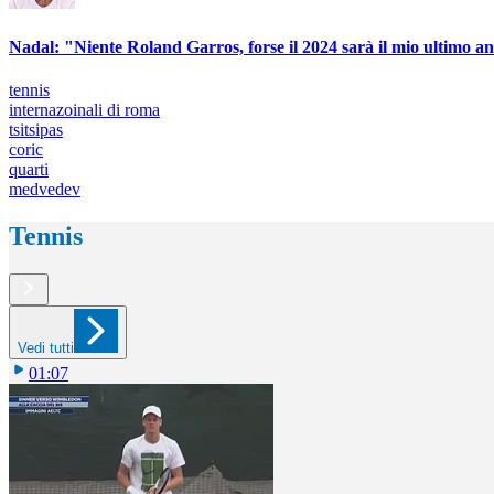
Nadal: "Niente Roland Garros, forse il 2024 sarà il mio ultimo 
tennis
internazoinali di roma
tsitsipas
coric
quarti
medvedev
Tennis
Vedi tutti
01:07