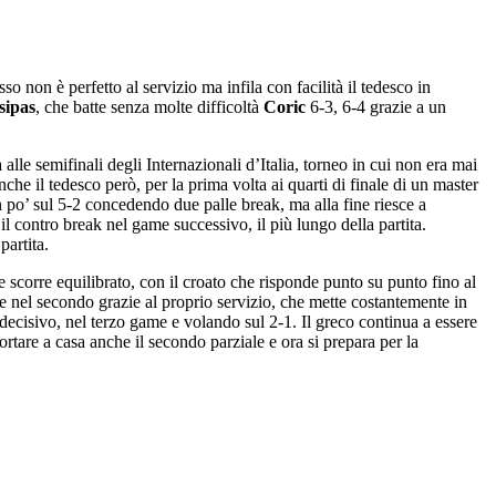
usso non è perfetto al servizio ma infila con facilità il tedesco in
sipas
, che batte senza molte difficoltà
Coric
6-3, 6-4 grazie a un
le semifinali degli Internazionali d’Italia, torneo in cui non era mai
che il tedesco però, per la prima volta ai quarti di finale di un master
 po’ sul 5-2 concedendo due palle break, ma alla fine riesce a
l contro break nel game successivo, il più lungo della partita.
partita.
e scorre equilibrato, con il croato che risponde punto su punto fino al
e nel secondo grazie al proprio servizio, che mette costantemente in
, decisivo, nel terzo game e volando sul 2-1. Il greco continua a essere
ortare a casa anche il secondo parziale e ora si prepara per la