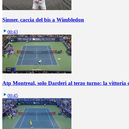
Sinner, caccia del bis a Wimbledon
00:43
Atp Montreal, solo Darderi al terzo turno: la vittoria 
00:45