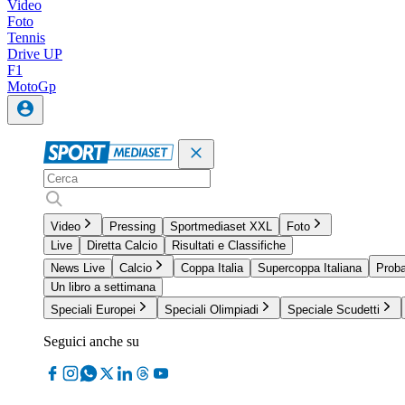
Video
Foto
Tennis
Drive UP
F1
MotoGp
Video
Pressing
Sportmediaset XXL
Foto
Live
Diretta Calcio
Risultati e Classifiche
News Live
Calcio
Coppa Italia
Supercoppa Italiana
Proba
Un libro a settimana
Speciali Europei
Speciali Olimpiadi
Speciale Scudetti
Seguici anche su