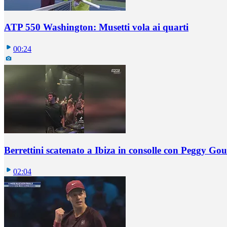
ATP 550 Washington: Musetti vola ai quarti
00:24
Berrettini scatenato a Ibiza in consolle con Peggy Gou
02:04