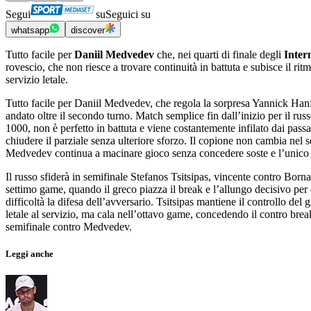
Segui
su
Seguici su
whatsapp
discover
Tutto facile per
Daniil Medvedev
che, nei quarti di finale degli
Intern
rovescio, che non riesce a trovare continuità in battuta e subisce il r
servizio letale.
Tutto facile per Daniil Medvedev, che regola la sorpresa Yannick Hanfma
andato oltre il secondo turno. Match semplice fin dall’inizio per il russ
1000, non è perfetto in battuta e viene costantemente infilato dai pas
chiudere il parziale senza ulteriore sforzo. Il copione non cambia nel 
Medvedev continua a macinare gioco senza concedere soste e l’unico brea
Il russo sfiderà in semifinale Stefanos Tsitsipas, vincente contro Borna
settimo game, quando il greco piazza il break e l’allungo decisivo per
difficoltà la difesa dell’avversario. Tsitsipas mantiene il controllo del
letale al servizio, ma cala nell’ottavo game, concedendo il contro break 
semifinale contro Medvedev.
Leggi anche