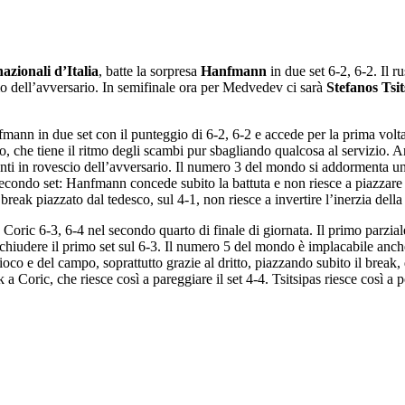
azionali d’Italia
, batte la sorpresa
Hanfmann
in due set 6-2, 6-2. Il r
itmo dell’avversario. In semifinale ora per Medvedev ci sarà
Stefanos Tsit
nn in due set con il punteggio di 6-2, 6-2 e accede per la prima volta al
o, che tiene il ritmo degli scambi pur sbagliando qualcosa al servizio. An
santi in rovescio dell’avversario. Il numero 3 del mondo si addormenta un
secondo set: Hanfmann concede subito la battuta e non riesce a piazzare i
k piazzato dal tedesco, sul 4-1, non riesce a invertire l’inerzia della 
 Coric 6-3, 6-4 nel secondo quarto di finale di giornata. Il primo parzial
 chiudere il primo set sul 6-3. Il numero 5 del mondo è implacabile anch
 gioco e del campo, soprattutto grazie al dritto, piazzando subito il break
a Coric, che riesce così a pareggiare il set 4-4. Tsitsipas riesce così a p