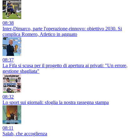
08:38
Inter-Dimarco, parte l'operazione-rinnovo: obiettivo 2030. Si
complica Romero, Atletico in agguato
08:37
La Fifa si scusa per il progetto di apertura ai privati: "Un errore,
gestione sbagliata"
08:32
Lo sport sui giornali: sfoglia la nostra rassegna stampa
08:11
Salah, che accoglienza