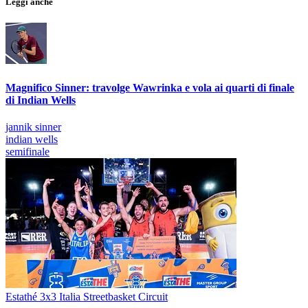
Leggi anche
Magnifico Sinner: travolge Wawrinka e vola ai quarti di finale
di Indian Wells
jannik sinner
indian wells
semifinale
Estathé 3x3 Italia Streetbasket Circuit