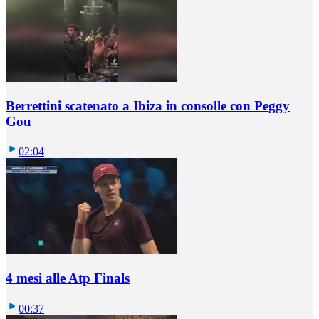
Berrettini scatenato a Ibiza in consolle con Peggy
Gou
02:04
4 mesi alle Atp Finals
00:37