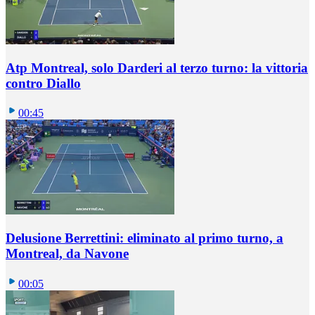
Atp Montreal, solo Darderi al terzo turno: la vittoria
contro Diallo
00:45
Delusione Berrettini: eliminato al primo turno, a
Montreal, da Navone
00:05