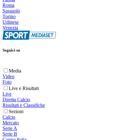
Roma
Sassuolo
Torino
Udinese
Venezia
Seguici su
Media
Video
Foto
Live e Risultati
Live
Diretta Calcio
Risultati e Classifiche
Sezioni
Calcio
Mercato
Serie A
Serie B
Coppa Italia