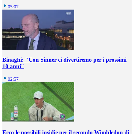
05:07
Binaghi: "Con Sinner ci divertiremo per i prossimi
10 anni"
02:57
Ecco le possibili insidie per il secondo Wimbledon di