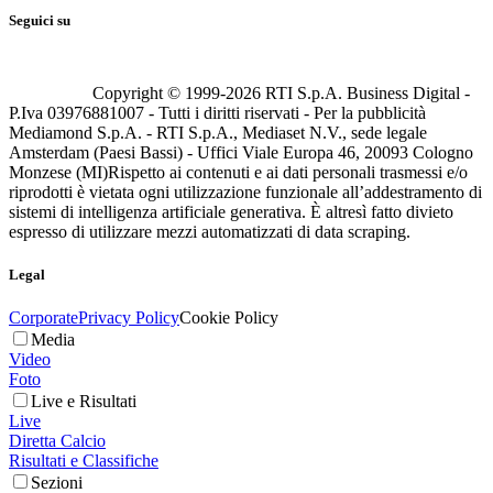
Seguici su
Copyright © 1999-
2026
RTI S.p.A. Business Digital -
P.Iva 03976881007 - Tutti i diritti riservati - Per la pubblicità
Mediamond S.p.A. - RTI S.p.A., Mediaset N.V., sede legale
Amsterdam (Paesi Bassi) - Uffici Viale Europa 46, 20093 Cologno
Monzese (MI)
Rispetto ai contenuti e ai dati personali trasmessi e/o
riprodotti è vietata ogni utilizzazione funzionale all’addestramento di
sistemi di intelligenza artificiale generativa. È altresì fatto divieto
espresso di utilizzare mezzi automatizzati di data scraping.
Legal
Corporate
Privacy Policy
Cookie Policy
Media
Video
Foto
Live e Risultati
Live
Diretta Calcio
Risultati e Classifiche
Sezioni