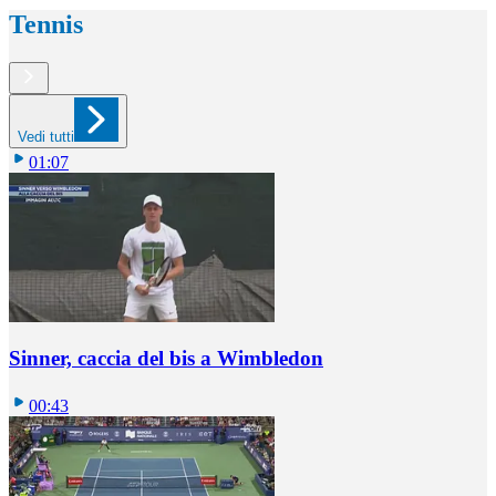
Tennis
Vedi tutti
01:07
Sinner, caccia del bis a Wimbledon
00:43