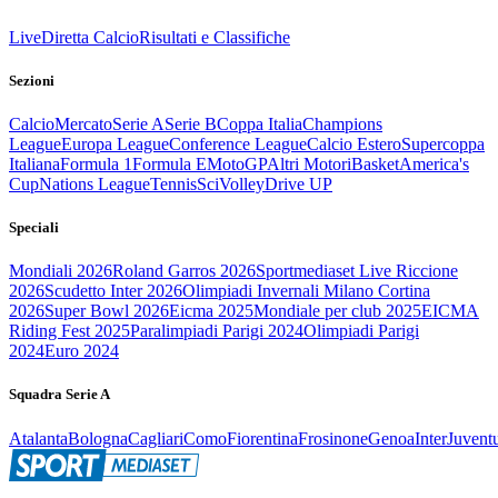
Live
Diretta Calcio
Risultati e Classifiche
Sezioni
Calcio
Mercato
Serie A
Serie B
Coppa Italia
Champions
League
Europa League
Conference League
Calcio Estero
Supercoppa
Italiana
Formula 1
Formula E
MotoGP
Altri Motori
Basket
America's
Cup
Nations League
Tennis
Sci
Volley
Drive UP
Speciali
Mondiali 2026
Roland Garros 2026
Sportmediaset Live Riccione
2026
Scudetto Inter 2026
Olimpiadi Invernali Milano Cortina
2026
Super Bowl 2026
Eicma 2025
Mondiale per club 2025
EICMA
Riding Fest 2025
Paralimpiadi Parigi 2024
Olimpiadi Parigi
2024
Euro 2024
Squadra Serie A
Atalanta
Bologna
Cagliari
Como
Fiorentina
Frosinone
Genoa
Inter
Juvent