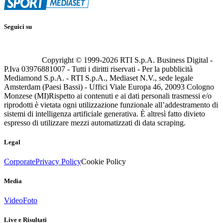
Seguici su
Copyright © 1999-
2026
RTI S.p.A. Business Digital -
P.Iva 03976881007 - Tutti i diritti riservati - Per la pubblicità
Mediamond S.p.A. - RTI S.p.A., Mediaset N.V., sede legale
Amsterdam (Paesi Bassi) - Uffici Viale Europa 46, 20093 Cologno
Monzese (MI)
Rispetto ai contenuti e ai dati personali trasmessi e/o
riprodotti è vietata ogni utilizzazione funzionale all’addestramento di
sistemi di intelligenza artificiale generativa. È altresì fatto divieto
espresso di utilizzare mezzi automatizzati di data scraping.
Legal
Corporate
Privacy Policy
Cookie Policy
Media
Video
Foto
Live e Risultati