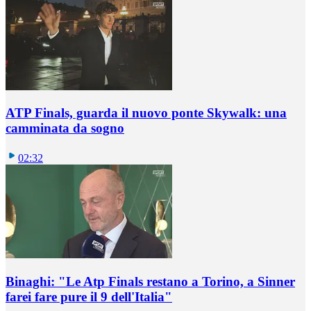
ATP Finals, guarda il nuovo ponte Skywalk: una
camminata da sogno
02:32
Binaghi: "Le Atp Finals restano a Torino, a Sinner
farei fare pure il 9 dell'Italia"