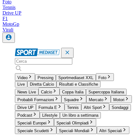
Foto
Tennis
Drive UP
F1
MotoGp
Virali
Video
Pressing
Sportmediaset XXL
Foto
Live
Diretta Calcio
Risultati e Classifiche
News Live
Calcio
Coppa Italia
Supercoppa Italiana
Probabili Formazioni
Squadre
Mercato
Motori
Drive UP
Formula E
Tennis
Altri Sport
Sondaggi
Podcast
Lifestyle
Un libro a settimana
Speciali Europei
Speciali Olimpiadi
Speciale Scudetti
Speciali Mondiali
Altri Speciali