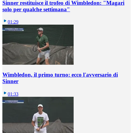
Sinner restituisce il trofeo di Wimbledon: "Magari
solo per qualche settimana"
01:29
Wimbledon, il primo turno: ecco l'avversario di
Sinner
01:33