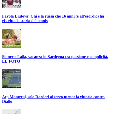
Favola Liutova! Chi è la russa che 16 anni (e all’esordio) ha
riscritto la storia del tennis
Sinner e Laila, vacanza in Sardegna tra passione e complicità.
LE FOTO
Atp Montreal, solo Darderi al terzo turno: la vittoria contro
Diallo