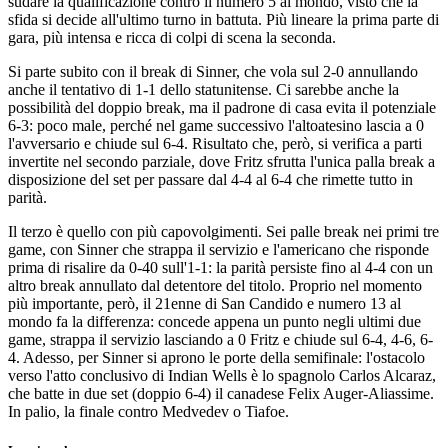
sudare la qualificazione contro il numero 5 al mondo, visto che la
sfida si decide all'ultimo turno in battuta. Più lineare la prima parte di
gara, più intensa e ricca di colpi di scena la seconda.
Si parte subito con il break di Sinner, che vola sul 2-0 annullando
anche il tentativo di 1-1 dello statunitense. Ci sarebbe anche la
possibilità del doppio break, ma il padrone di casa evita il potenziale
6-3: poco male, perché nel game successivo l'altoatesino lascia a 0
l'avversario e chiude sul 6-4. Risultato che, però, si verifica a parti
invertite nel secondo parziale, dove Fritz sfrutta l'unica palla break a
disposizione del set per passare dal 4-4 al 6-4 che rimette tutto in
parità.
Il terzo è quello con più capovolgimenti. Sei palle break nei primi tre
game, con Sinner che strappa il servizio e l'americano che risponde
prima di risalire da 0-40 sull'1-1: la parità persiste fino al 4-4 con un
altro break annullato dal detentore del titolo. Proprio nel momento
più importante, però, il 21enne di San Candido e numero 13 al
mondo fa la differenza: concede appena un punto negli ultimi due
game, strappa il servizio lasciando a 0 Fritz e chiude sul 6-4, 4-6, 6-
4. Adesso, per Sinner si aprono le porte della semifinale: l'ostacolo
verso l'atto conclusivo di Indian Wells è lo spagnolo Carlos Alcaraz,
che batte in due set (doppio 6-4) il canadese Felix Auger-Aliassime.
In palio, la finale contro Medvedev o Tiafoe.