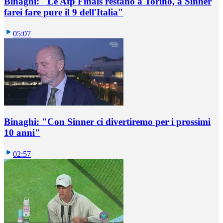
Binaghi: "Le Atp Finals restano a Torino, a Sinner
farei fare pure il 9 dell'Italia"
05:07
Binaghi: "Con Sinner ci divertiremo per i prossimi
10 anni"
02:57