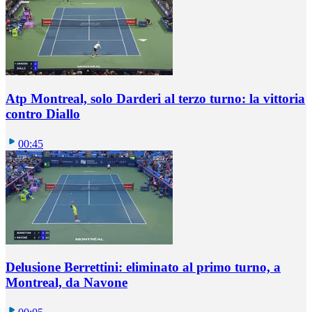
Atp Montreal, solo Darderi al terzo turno: la vittoria
contro Diallo
00:45
Delusione Berrettini: eliminato al primo turno, a
Montreal, da Navone