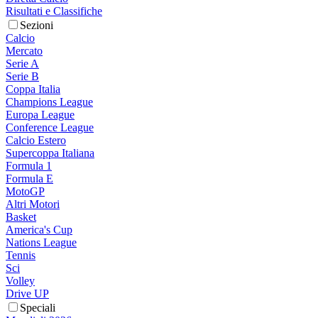
Risultati e Classifiche
Sezioni
Calcio
Mercato
Serie A
Serie B
Coppa Italia
Champions League
Europa League
Conference League
Calcio Estero
Supercoppa Italiana
Formula 1
Formula E
MotoGP
Altri Motori
Basket
America's Cup
Nations League
Tennis
Sci
Volley
Drive UP
Speciali