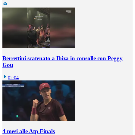
Berrettini scatenato a Ibiza in consolle con Peggy
Gou
02:04
4 mesi alle Atp Finals