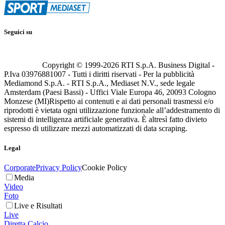
Seguici su
Copyright © 1999-
2026
RTI S.p.A. Business Digital -
P.Iva 03976881007 - Tutti i diritti riservati - Per la pubblicità
Mediamond S.p.A. - RTI S.p.A., Mediaset N.V., sede legale
Amsterdam (Paesi Bassi) - Uffici Viale Europa 46, 20093 Cologno
Monzese (MI)
Rispetto ai contenuti e ai dati personali trasmessi e/o
riprodotti è vietata ogni utilizzazione funzionale all’addestramento di
sistemi di intelligenza artificiale generativa. È altresì fatto divieto
espresso di utilizzare mezzi automatizzati di data scraping.
Legal
Corporate
Privacy Policy
Cookie Policy
Media
Video
Foto
Live e Risultati
Live
Diretta Calcio