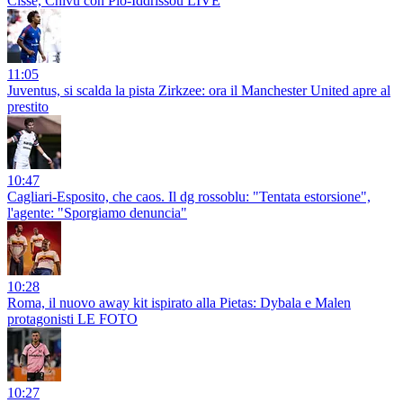
Cissè, Chivu con Pio-Iddrissou LIVE
11:05
Juventus, si scalda la pista Zirkzee: ora il Manchester United apre al
prestito
10:47
Cagliari-Esposito, che caos. Il dg rossoblu: "Tentata estorsione",
l'agente: "Sporgiamo denuncia"
10:28
Roma, il nuovo away kit ispirato alla Pietas: Dybala e Malen
protagonisti LE FOTO
10:27