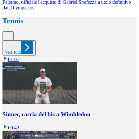
Palermo, ufficiale l'acquisto di Gabriel Strefezza a titolo definitivo
dall'Olympiacos
Tennis
Vedi tutti
01:07
Sinner, caccia del bis a Wimbledon
00:43