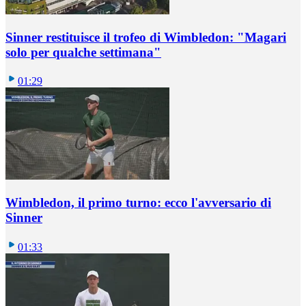
Sinner restituisce il trofeo di Wimbledon: "Magari
solo per qualche settimana"
01:29
Wimbledon, il primo turno: ecco l'avversario di
Sinner
01:33