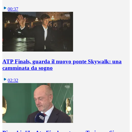
00:37
ATP Finals, guarda il nuovo ponte Skywalk: una
camminata da sogno
02:32