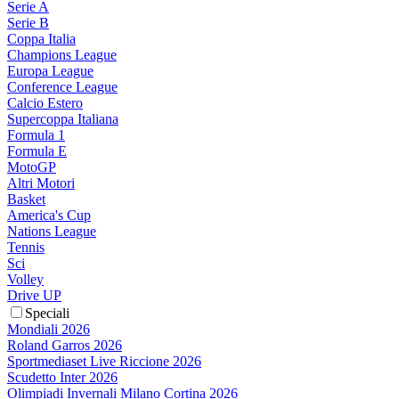
Serie A
Serie B
Coppa Italia
Champions League
Europa League
Conference League
Calcio Estero
Supercoppa Italiana
Formula 1
Formula E
MotoGP
Altri Motori
Basket
America's Cup
Nations League
Tennis
Sci
Volley
Drive UP
Speciali
Mondiali 2026
Roland Garros 2026
Sportmediaset Live Riccione 2026
Scudetto Inter 2026
Olimpiadi Invernali Milano Cortina 2026