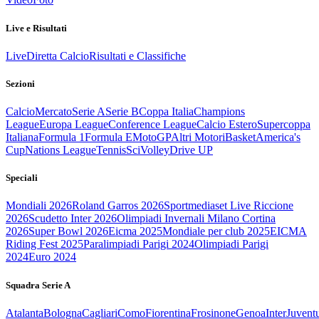
Live e Risultati
Live
Diretta Calcio
Risultati e Classifiche
Sezioni
Calcio
Mercato
Serie A
Serie B
Coppa Italia
Champions
League
Europa League
Conference League
Calcio Estero
Supercoppa
Italiana
Formula 1
Formula E
MotoGP
Altri Motori
Basket
America's
Cup
Nations League
Tennis
Sci
Volley
Drive UP
Speciali
Mondiali 2026
Roland Garros 2026
Sportmediaset Live Riccione
2026
Scudetto Inter 2026
Olimpiadi Invernali Milano Cortina
2026
Super Bowl 2026
Eicma 2025
Mondiale per club 2025
EICMA
Riding Fest 2025
Paralimpiadi Parigi 2024
Olimpiadi Parigi
2024
Euro 2024
Squadra Serie A
Atalanta
Bologna
Cagliari
Como
Fiorentina
Frosinone
Genoa
Inter
Juvent