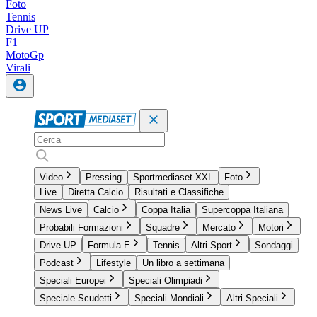
Foto
Tennis
Drive UP
F1
MotoGp
Virali
Video
Pressing
Sportmediaset XXL
Foto
Live
Diretta Calcio
Risultati e Classifiche
News Live
Calcio
Coppa Italia
Supercoppa Italiana
Probabili Formazioni
Squadre
Mercato
Motori
Drive UP
Formula E
Tennis
Altri Sport
Sondaggi
Podcast
Lifestyle
Un libro a settimana
Speciali Europei
Speciali Olimpiadi
Speciale Scudetti
Speciali Mondiali
Altri Speciali