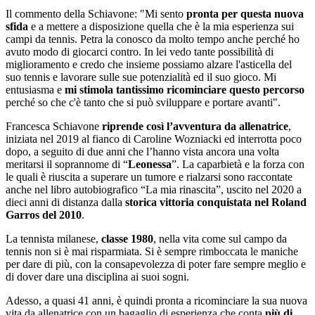
Il commento della Schiavone: "Mi sento
pronta per questa nuova
sfida
e a mettere a disposizione quella che è la mia esperienza sui
campi da tennis. Petra la conosco da molto tempo anche perché ho
avuto modo di giocarci contro. In lei vedo tante possibilità di
miglioramento e credo che insieme possiamo alzare l'asticella del
suo tennis e lavorare sulle sue potenzialità ed il suo gioco. Mi
entusiasma e
mi stimola tantissimo ricominciare questo percorso
perché so che c'è tanto che si può sviluppare e portare avanti".
Francesca Schiavone
riprende così l’avventura da allenatrice
,
iniziata nel 2019 al fianco di Caroline Wozniacki ed interrotta poco
dopo, a seguito di due anni che l’hanno vista ancora una volta
meritarsi il soprannome di “
Leonessa
”. La caparbietà e la forza con
le quali è riuscita a superare un tumore e rialzarsi sono raccontate
anche nel libro autobiografico “La mia rinascita”, uscito nel 2020 a
dieci anni di distanza dalla
storica vittoria conquistata nel Roland
Garros del 2010
.
La tennista milanese,
classe 1980
, nella vita come sul campo da
tennis non si è mai risparmiata. Si è sempre rimboccata le maniche
per dare di più, con la consapevolezza di poter fare sempre meglio e
di dover dare una disciplina ai suoi sogni.
Adesso, a quasi 41 anni, è quindi pronta a ricominciare la sua nuova
vita da allenatrice con un bagaglio di esperienza che conta
più di