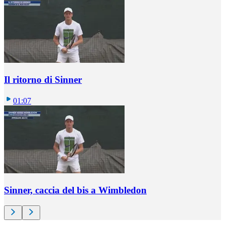
Il ritorno di Sinner
01:07
Sinner, caccia del bis a Wimbledon