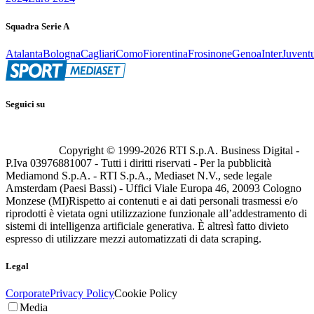
Squadra Serie A
Atalanta
Bologna
Cagliari
Como
Fiorentina
Frosinone
Genoa
Inter
Juvent
Seguici su
Copyright © 1999-
2026
RTI S.p.A. Business Digital -
P.Iva 03976881007 - Tutti i diritti riservati - Per la pubblicità
Mediamond S.p.A. - RTI S.p.A., Mediaset N.V., sede legale
Amsterdam (Paesi Bassi) - Uffici Viale Europa 46, 20093 Cologno
Monzese (MI)
Rispetto ai contenuti e ai dati personali trasmessi e/o
riprodotti è vietata ogni utilizzazione funzionale all’addestramento di
sistemi di intelligenza artificiale generativa. È altresì fatto divieto
espresso di utilizzare mezzi automatizzati di data scraping.
Legal
Corporate
Privacy Policy
Cookie Policy
Media