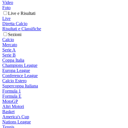
Video
Foto
Live e Risultati
Live
Diretta Calcio
Risultati e Classifiche
Sezioni
Calcio
Mercato
Serie A
Serie B
Coppa Italia
Champions League
Europa League
Conference League
Calcio Estero
Supercoppa Italiana
Formula 1
Formula E
MotoGP
Altri Motori
Basket
America's Cup
Nations League
Tennis