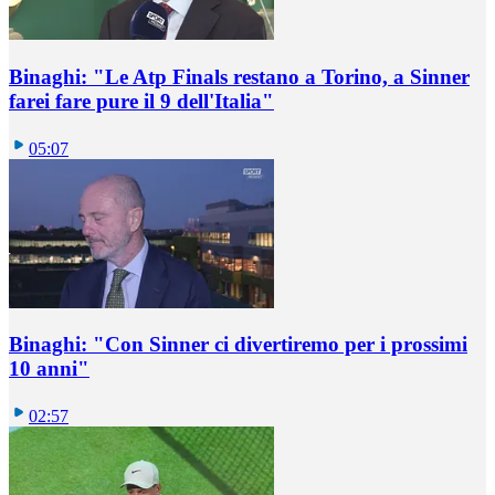
Binaghi: "Le Atp Finals restano a Torino, a Sinner
farei fare pure il 9 dell'Italia"
05:07
Binaghi: "Con Sinner ci divertiremo per i prossimi
10 anni"
02:57