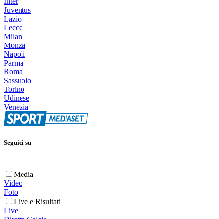
Inter
Juventus
Lazio
Lecce
Milan
Monza
Napoli
Parma
Roma
Sassuolo
Torino
Udinese
Venezia
Seguici su
Media
Video
Foto
Live e Risultati
Live