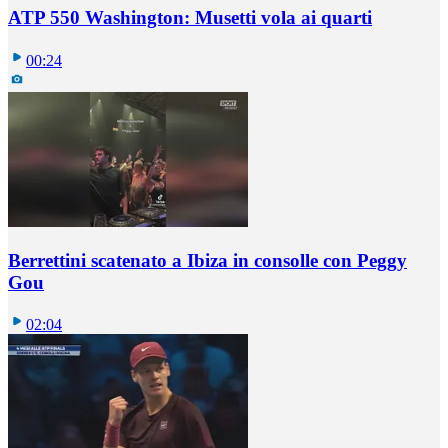
ATP 550 Washington: Musetti vola ai quarti
00:24
Berrettini scatenato a Ibiza in consolle con Peggy
Gou
02:04