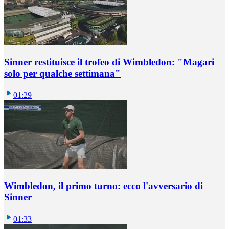
Sinner restituisce il trofeo di Wimbledon: "Magari
solo per qualche settimana"
01:29
Wimbledon, il primo turno: ecco l'avversario di
Sinner
01:33