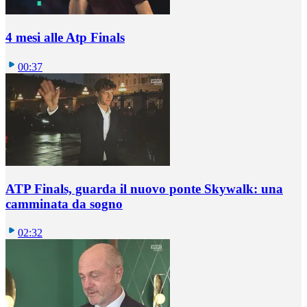
4 mesi alle Atp Finals
00:37
ATP Finals, guarda il nuovo ponte Skywalk: una
camminata da sogno
02:32