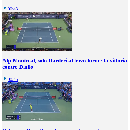
00:43
Atp Montreal, solo Darderi al terzo turno: la vittoria
contro Diallo
00:45