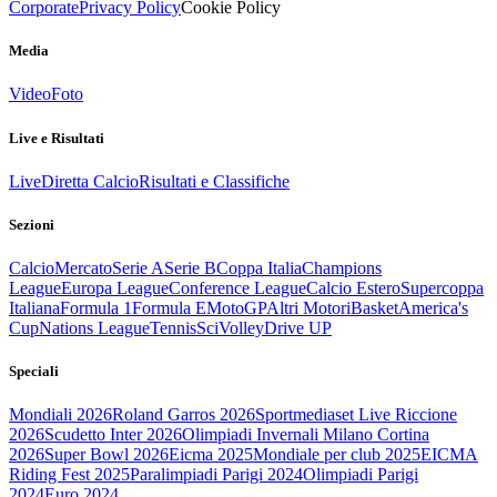
Corporate
Privacy Policy
Cookie Policy
Media
Video
Foto
Live e Risultati
Live
Diretta Calcio
Risultati e Classifiche
Sezioni
Calcio
Mercato
Serie A
Serie B
Coppa Italia
Champions
League
Europa League
Conference League
Calcio Estero
Supercoppa
Italiana
Formula 1
Formula E
MotoGP
Altri Motori
Basket
America's
Cup
Nations League
Tennis
Sci
Volley
Drive UP
Speciali
Mondiali 2026
Roland Garros 2026
Sportmediaset Live Riccione
2026
Scudetto Inter 2026
Olimpiadi Invernali Milano Cortina
2026
Super Bowl 2026
Eicma 2025
Mondiale per club 2025
EICMA
Riding Fest 2025
Paralimpiadi Parigi 2024
Olimpiadi Parigi
2024
Euro 2024