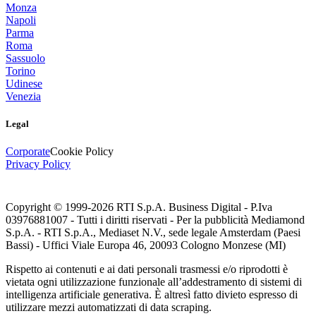
Monza
Napoli
Parma
Roma
Sassuolo
Torino
Udinese
Venezia
Legal
Corporate
Cookie Policy
Privacy Policy
Copyright © 1999-
2026
RTI S.p.A. Business Digital - P.Iva
03976881007 - Tutti i diritti riservati - Per la pubblicità Mediamond
S.p.A. - RTI S.p.A., Mediaset N.V., sede legale Amsterdam (Paesi
Bassi) - Uffici Viale Europa 46, 20093 Cologno Monzese (MI)
Rispetto ai contenuti e ai dati personali trasmessi e/o riprodotti è
vietata ogni utilizzazione funzionale all’addestramento di sistemi di
intelligenza artificiale generativa. È altresì fatto divieto espresso di
utilizzare mezzi automatizzati di data scraping.