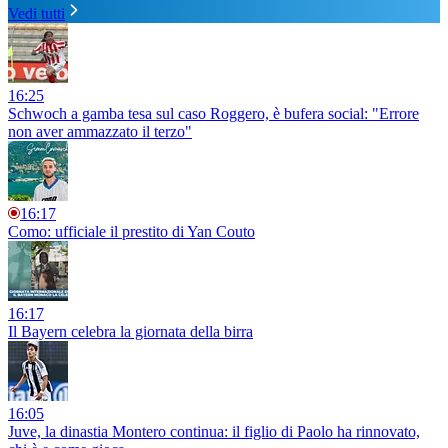
Vedi tutti
16:25
Schwoch a gamba tesa sul caso Roggero, è bufera social: "Errore
non aver ammazzato il terzo"
16:17
Como: ufficiale il prestito di Yan Couto
16:17
Il Bayern celebra la giornata della birra
16:05
Juve, la dinastia Montero continua: il figlio di Paolo ha rinnovato,