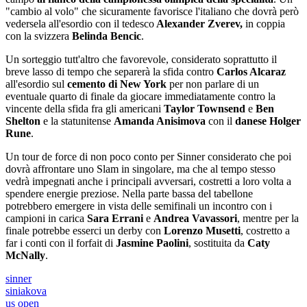
"cambio al volo" che sicuramente favorisce l'italiano che dovrà però
vedersela all'esordio con il tedesco
Alexander Zverev,
in coppia
con la svizzera
Belinda Bencic
.
Un sorteggio tutt'altro che favorevole, considerato soprattutto il
breve lasso di tempo che separerà la sfida contro
Carlos Alcaraz
all'esordio sul
cemento di New York
per non parlare di un
eventuale quarto di finale da giocare immediatamente contro la
vincente della sfida fra gli americani
Taylor Townsend
e
Ben
Shelton
e la statunitense
Amanda Anisimova
con il
danese Holger
Rune
.
Un tour de force di non poco conto per Sinner considerato che poi
dovrà affrontare uno Slam in singolare, ma che al tempo stesso
vedrà impegnati anche i principali avversari, costretti a loro volta a
spendere energie preziose. Nella parte bassa del tabellone
potrebbero emergere in vista delle semifinali un incontro con i
campioni in carica
Sara Errani
e
Andrea Vavassori
, mentre per la
finale potrebbe esserci un derby con
Lorenzo Musetti
, costretto a
far i conti con il forfait di
Jasmine Paolini
, sostituita da
Caty
McNally
.
sinner
siniakova
us open