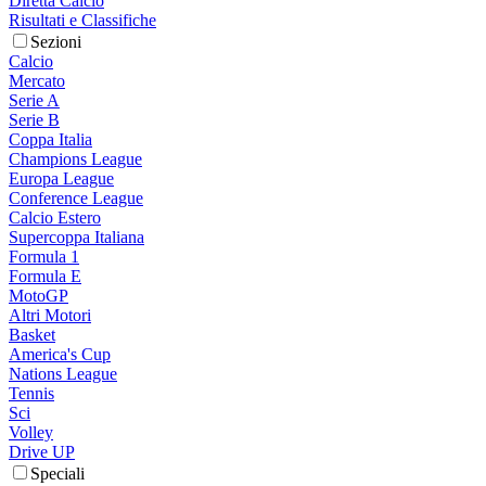
Diretta Calcio
Risultati e Classifiche
Sezioni
Calcio
Mercato
Serie A
Serie B
Coppa Italia
Champions League
Europa League
Conference League
Calcio Estero
Supercoppa Italiana
Formula 1
Formula E
MotoGP
Altri Motori
Basket
America's Cup
Nations League
Tennis
Sci
Volley
Drive UP
Speciali