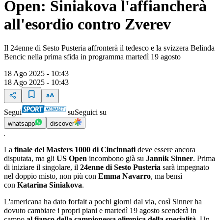
Open: Siniakova l'affiancherà
all'esordio contro Zverev
Il 24enne di Sesto Pusteria affronterà il tedesco e la svizzera Belinda
Bencic nella prima sfida in programma martedì 19 agosto
18 Ago 2025 - 10:43
18 Ago 2025 - 10:43
Segui
su
Seguici su
whatsapp
discover
La
finale del Masters 1000 di Cincinnati
deve essere ancora
disputata, ma gli
US Open
incombono già su
Jannik Sinner
. Prima
di iniziare il singolare, il
24enne di Sesto Pusteria
sarà impegnato
nel doppio misto, non più con
Emma Navarro
, ma bensì
con
Katarina Siniakova
.
L'americana ha dato forfait a pochi giorni dal via, così Sinner ha
dovuto cambiare i propri piani e martedì 19 agosto scenderà in
campo
al fianco della campionessa olimpica della specialità
. Un