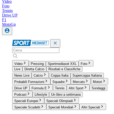
Video
Foto
Tennis
Drive UP
F1
MotoGp
Video
Pressing
Sportmediaset XXL
Foto
Live
Diretta Calcio
Risultati e Classifiche
News Live
Calcio
Coppa Italia
Supercoppa Italiana
Probabili Formazioni
Squadre
Mercato
Motori
Drive UP
Formula E
Tennis
Altri Sport
Sondaggi
Podcast
Lifestyle
Un libro a settimana
Speciali Europei
Speciali Olimpiadi
Speciale Scudetti
Speciali Mondiali
Altri Speciali