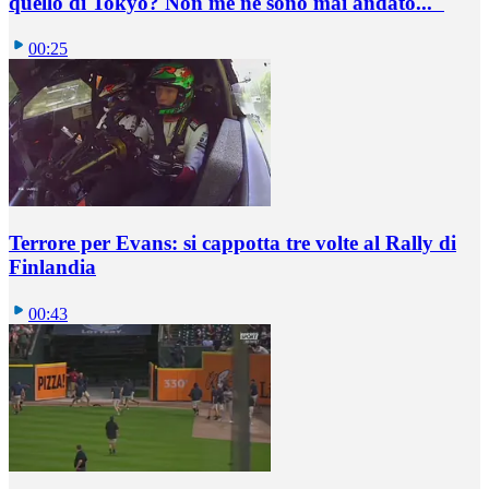
quello di Tokyo? Non me ne sono mai andato..."
00:25
Terrore per Evans: si cappotta tre volte al Rally di
Finlandia
00:43