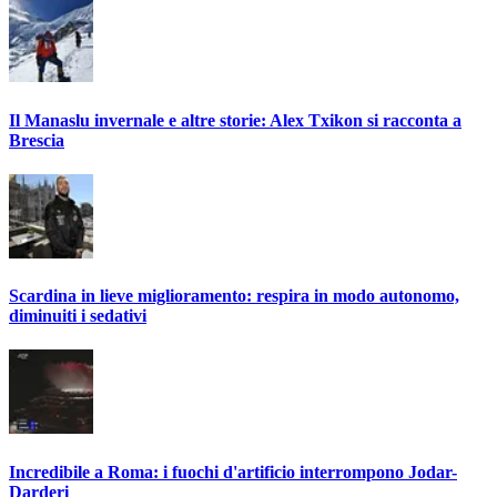
Il Manaslu invernale e altre storie: Alex Txikon si racconta a
Brescia
Scardina in lieve miglioramento: respira in modo autonomo,
diminuiti i sedativi
Incredibile a Roma: i fuochi d'artificio interrompono Jodar-
Darderi