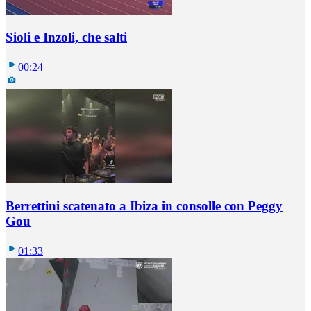
Sioli e Inzoli, che salti
00:24
Berrettini scatenato a Ibiza in consolle con Peggy
Gou
01:33