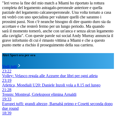
"Ieri verso la fine del mio match a Miami ho riportato la rottura
completa del legamento astragalo-peroneale anteriore e quella
parziale del legamento calcaneoperoneale. Una volta tornato a casa
mi vedrò con uno specialista per valutare quelli che saranno i
prossimi passi. Non c'è neanche bisogno di dire quanto duro sia da
accettare e che resterò fermo per un lungo periodo. Ma quando
sarà il momento tornerò, anche con un'anca e senza alcun legamento
alla caviglia". Con queste parole sui social Andy Murray annuncia il
grave infortunio di cui è rimasto vittima a Miami e che a questo
punto mette a rischio il proseguimento della sua carriera.
Altri Sport ora per ora
Vedi tutti
23:22
Volley: Velasco regala alle Azzurre due libri per ogni atleta
23:19
Atletica, Mondiali U20: Daniele Inzoli vola a 8.15 nel lungo
21:28
Tennis: Montreal, Griekspoor elimina Arnaldi
19:33
Europei tuffi: grandi altezze, Barnabà primo e Cosetti seconda dopo
due round
18:39