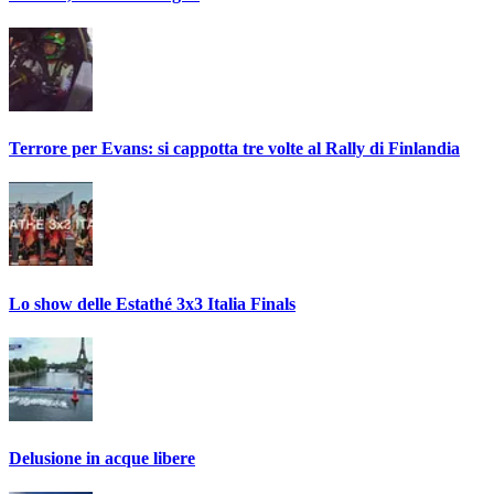
Terrore per Evans: si cappotta tre volte al Rally di Finlandia
Lo show delle Estathé 3x3 Italia Finals
Delusione in acque libere