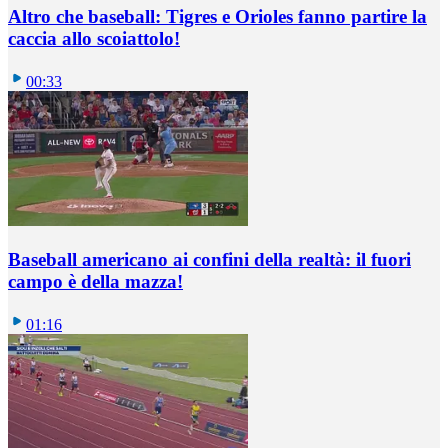
Altro che baseball: Tigres e Orioles fanno partire la
caccia allo scoiattolo!
00:33
Baseball americano ai confini della realtà: il fuori
campo è della mazza!
01:16