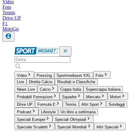
Video
Foto
Tennis
Drive UP
F1
MotoGp
Video
Pressing
Sportmediaset XXL
Foto
Live
Diretta Calcio
Risultati e Classifiche
News Live
Calcio
Coppa Italia
Supercoppa Italiana
Probabili Formazioni
Squadre
Mercato
Motori
Drive UP
Formula E
Tennis
Altri Sport
Sondaggi
Podcast
Lifestyle
Un libro a settimana
Speciali Europei
Speciali Olimpiadi
Speciale Scudetti
Speciali Mondiali
Altri Speciali