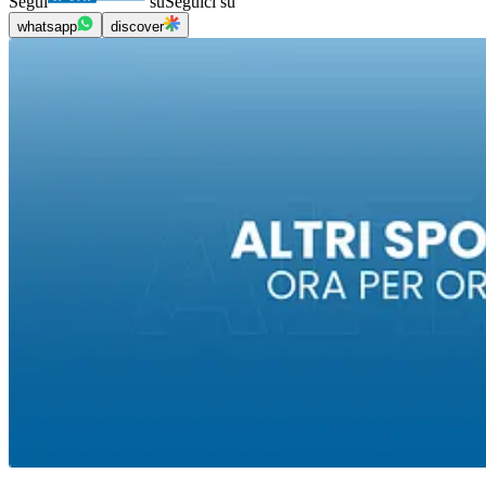
Segui
su
Seguici su
whatsapp
discover