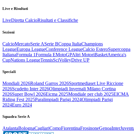
Live e Risultati
Live
Diretta Calcio
Risultati e Classifiche
Sezioni
Calcio
Mercato
Serie A
Serie B
Coppa Italia
Champions
League
Europa League
Conference League
Calcio Estero
Supercoppa
Italiana
Formula 1
Formula E
MotoGP
Altri Motori
Basket
America's
Cup
Nations League
Tennis
Sci
Volley
Drive UP
Speciali
Mondiali 2026
Roland Garros 2026
Sportmediaset Live Riccione
2026
Scudetto Inter 2026
Olimpiadi Invernali Milano Cortina
2026
Super Bowl 2026
Eicma 2025
Mondiale per club 2025
EICMA
Riding Fest 2025
Paralimpiadi Parigi 2024
Olimpiadi Parigi
2024
Euro 2024
Squadra Serie A
Atalanta
Bologna
Cagliari
Como
Fiorentina
Frosinone
Genoa
Inter
Juvent