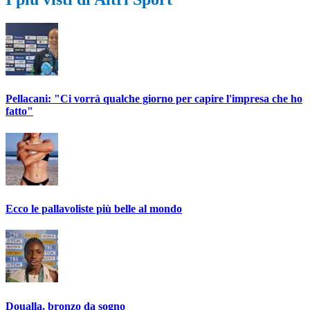
Pellacani: "Ci vorrà qualche giorno per capire l'impresa che ho
fatto"
Ecco le pallavoliste più belle al mondo
Doualla, bronzo da sogno