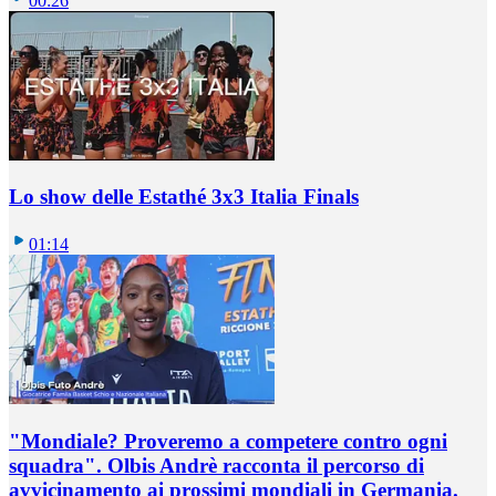
00:26
Lo show delle Estathé 3x3 Italia Finals
01:14
"Mondiale? Proveremo a competere contro ogni
squadra". Olbis Andrè racconta il percorso di
avvicinamento ai prossimi mondiali in Germania.