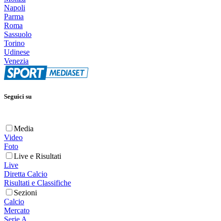
Napoli
Parma
Roma
Sassuolo
Torino
Udinese
Venezia
Seguici su
Media
Video
Foto
Live e Risultati
Live
Diretta Calcio
Risultati e Classifiche
Sezioni
Calcio
Mercato
Serie A