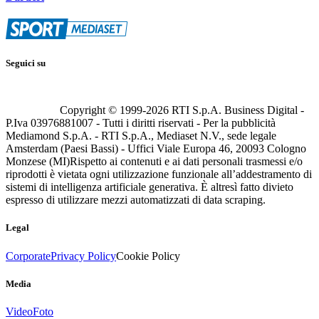
Seguici su
Copyright © 1999-
2026
RTI S.p.A. Business Digital -
P.Iva 03976881007 - Tutti i diritti riservati - Per la pubblicità
Mediamond S.p.A. - RTI S.p.A., Mediaset N.V., sede legale
Amsterdam (Paesi Bassi) - Uffici Viale Europa 46, 20093 Cologno
Monzese (MI)
Rispetto ai contenuti e ai dati personali trasmessi e/o
riprodotti è vietata ogni utilizzazione funzionale all’addestramento di
sistemi di intelligenza artificiale generativa. È altresì fatto divieto
espresso di utilizzare mezzi automatizzati di data scraping.
Legal
Corporate
Privacy Policy
Cookie Policy
Media
Video
Foto