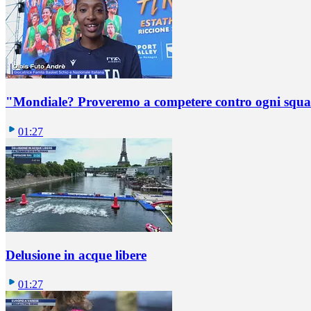
"Mondiale? Proveremo a competere contro ogni squadr
01:27
Delusione in acque libere
01:27