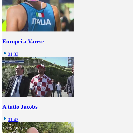
Europei a Varese
01:33
A tutto Jacobs
01:43