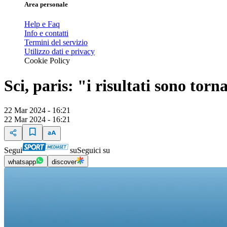
Area personale
Help e Faq
Info e contatti
Termini del servizio
Utilizzo dati e privacy
Cookie Policy
Sci, paris: "i risultati sono torn
22 Mar 2024 - 16:21
22 Mar 2024 - 16:21
Segui
su
Seguici su
whatsapp
discover