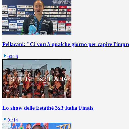
Pellacani: "Ci vorrà qualche giorno per capire l'impr
00:26
Lo show delle Estathé 3x3 Italia Finals
01:14