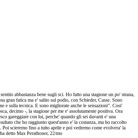
entito abbastanza bene sugli sci. Ho fatto una stagione un po' strana,
na gran fatica ma e' salito sul podio, con Schieder, Casse. Sono
e e sulla tecnica. E sono migliorate anche le sensazioni". Cosi'
sca, decimo -, la stagione per me e' assolutamente positiva. Ora
sco gareggiare con lui, perche' quando gli sei davanti e' una
sultato che ho raggiunto quest'anno e' la costanza, ma ho raccolto
 Poi scieremo fino a tutto aprile e poi vedremo come evolvera' la
", ha detto Max Perathoner, 22/mo