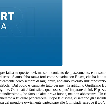
pre fatica su queste nevi, ma sono contento del piazzamento, e mi sono s
a discesa. Siamo abbastanza forti come squadra con Bosca, che ha fatto u
cnicamente cerco sempre di migliorare, abbiamo lavorato sull'impostazion
aalabch. "Dal podio e' cambiato tutto per me - ha aggiunto Guglielmo Bo
one. Odermatt e' fantastico, qualcosa si puo' imparare da lui. E' pazze
quindicesimo -, ho fatto un'altra prova buona, ma non abbastanza. Un ri
remo a lavorare per crescere. Dopo la discesa, ci saranno gli assoluti.
Coppa del mondo e ovviamente partecipare alle Olimpiadi, sarebbe il top