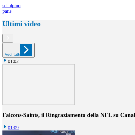
sci alpino
paris
Ultimi video
Vedi tutti
01:02
Falcons-Saints, il Ringraziamento della NFL su Cana
01:09