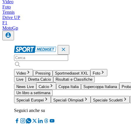
Video
Foto
Tennis
Drive UP
F1
MotoGp
Video
Pressing
Sportmediaset XXL
Foto
Live
Diretta Calcio
Risultati e Classifiche
News Live
Calcio
Coppa Italia
Supercoppa Italiana
Proba
Un libro a settimana
Speciali Europei
Speciali Olimpiadi
Speciale Scudetti
Seguici anche su