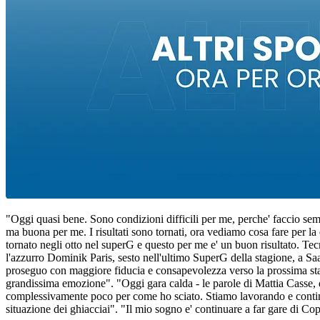
"Oggi quasi bene. Sono condizioni difficili per me, perche' faccio sem
ma buona per me. I risultati sono tornati, ora vediamo cosa fare per l
tornato negli otto nel superG e questo per me e' un buon risultato. Te
l'azzurro Dominik Paris, sesto nell'ultimo SuperG della stagione, a S
proseguo con maggiore fiducia e consapevolezza verso la prossima stagi
grandissima emozione". "Oggi gara calda - le parole di Mattia Casse, 
complessivamente poco per come ho sciato. Stiamo lavorando e continue
situazione dei ghiacciai". "Il mio sogno e' continuare a far gare di 