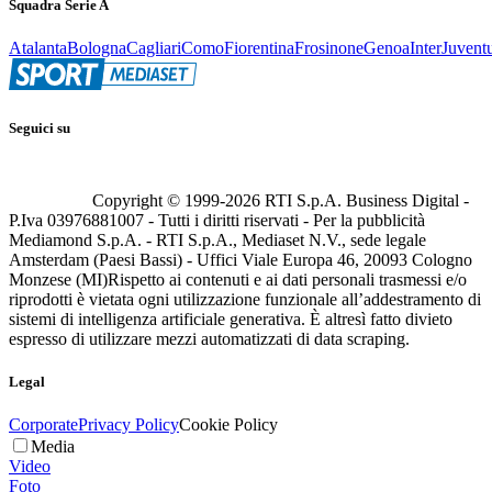
Squadra Serie A
Atalanta
Bologna
Cagliari
Como
Fiorentina
Frosinone
Genoa
Inter
Juvent
Seguici su
Copyright © 1999-
2026
RTI S.p.A. Business Digital -
P.Iva 03976881007 - Tutti i diritti riservati - Per la pubblicità
Mediamond S.p.A. - RTI S.p.A., Mediaset N.V., sede legale
Amsterdam (Paesi Bassi) - Uffici Viale Europa 46, 20093 Cologno
Monzese (MI)
Rispetto ai contenuti e ai dati personali trasmessi e/o
riprodotti è vietata ogni utilizzazione funzionale all’addestramento di
sistemi di intelligenza artificiale generativa. È altresì fatto divieto
espresso di utilizzare mezzi automatizzati di data scraping.
Legal
Corporate
Privacy Policy
Cookie Policy
Media
Video
Foto