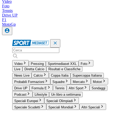
Video
Foto
Tennis
Drive UP
F1
MotoGp
Video
Pressing
Sportmediaset XXL
Foto
Live
Diretta Calcio
Risultati e Classifiche
News Live
Calcio
Coppa Italia
Supercoppa Italiana
Probabili Formazioni
Squadre
Mercato
Motori
Drive UP
Formula E
Tennis
Altri Sport
Sondaggi
Podcast
Lifestyle
Un libro a settimana
Speciali Europei
Speciali Olimpiadi
Speciale Scudetti
Speciali Mondiali
Altri Speciali