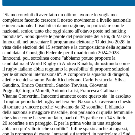
"Siamo convinti di aver fatto un ottimo lavoro e lo vogliamo
completare facendo crescere il nostro movimento a livello nazionale
e internazionale. I risultati ci danno ragione, in particolare con le
nazionali senior, tanto che oggi siamo all'ottavo posto nel ranking
mondiale". Sono queste le parole del presidente della Fir, di Marzio
Innocenti, nel presentare il programma elettorale 'Obiettivo 2028' in
vista delle elezioni del 15 settembre e la composizione della squadra
candidata al Consiglio Federale per il quadriennio 2024-2028.
Innocenti, poi, sottolinea come "abbiamo potuto proporre la
candidatura al World Rugby di Andrea Rinaldo, dimostrando come
il rugby italiano abbia raggiunto la possibilita' di proporre soluzioni
per le situazioni internazionali". A comporre la squadra di dirigenti,
atleti e tecnici saranno Paolo Ricchebono, Carlo Festuccia, Silvia
Gaudino, Enrico Quartiroli, Sandro Trevisan, Giovanni
Poggiali,Giorgio Morelli, Antonio Luisi, Francesca Gallina e
Vitanna Convertini. Innocenti ammette come questo sia "in assoluto
il miglior periodo del rugby nell'era Sei Nazioni. Ci avevano chiesto
di tornare a vincere perche' venivamo da 32 sconfitte. Il bilancio
della nazionale maggiore maschile, non parlando di quella femminile
che vince come ha sempre fatto, parla di 35 partite con 14 vittorie,
20 sconfitte e un pareggio. E per la prima volta in una stagione
abbiamo piu' vittorie che sconfitte". Infine spazio anche ai ragazzi,
con la promessa di essere "presenti sui territori, in particolare al Sud,