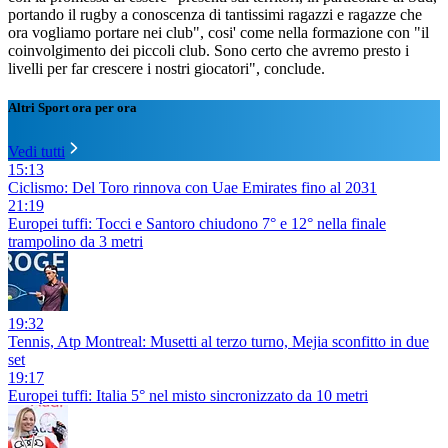
portando il rugby a conoscenza di tantissimi ragazzi e ragazze che
ora vogliamo portare nei club", cosi' come nella formazione con "il
coinvolgimento dei piccoli club. Sono certo che avremo presto i
livelli per far crescere i nostri giocatori", conclude.
Altri Sport ora per ora
Vedi tutti
15:13
Ciclismo: Del Toro rinnova con Uae Emirates fino al 2031
21:19
Europei tuffi: Tocci e Santoro chiudono 7° e 12° nella finale
trampolino da 3 metri
19:32
Tennis, Atp Montreal: Musetti al terzo turno, Mejia sconfitto in due
set
19:17
Europei tuffi: Italia 5° nel misto sincronizzato da 10 metri