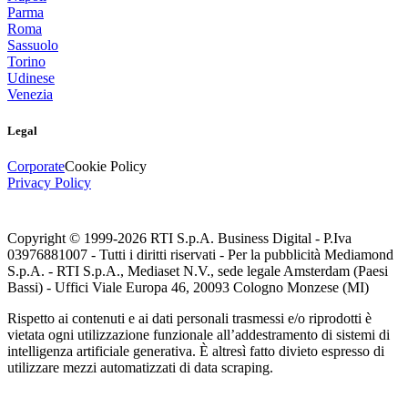
Parma
Roma
Sassuolo
Torino
Udinese
Venezia
Legal
Corporate
Cookie Policy
Privacy Policy
Copyright © 1999-
2026
RTI S.p.A. Business Digital - P.Iva
03976881007 - Tutti i diritti riservati - Per la pubblicità Mediamond
S.p.A. - RTI S.p.A., Mediaset N.V., sede legale Amsterdam (Paesi
Bassi) - Uffici Viale Europa 46, 20093 Cologno Monzese (MI)
Rispetto ai contenuti e ai dati personali trasmessi e/o riprodotti è
vietata ogni utilizzazione funzionale all’addestramento di sistemi di
intelligenza artificiale generativa. È altresì fatto divieto espresso di
utilizzare mezzi automatizzati di data scraping.