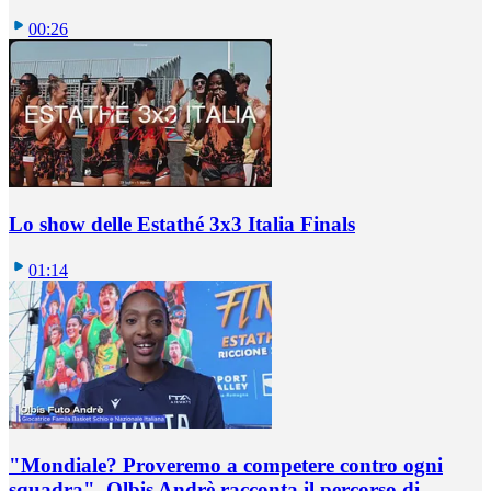
00:26
Lo show delle Estathé 3x3 Italia Finals
01:14
"Mondiale? Proveremo a competere contro ogni
squadra". Olbis Andrè racconta il percorso di