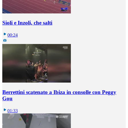
Sioli e Inzoli, che salti
00:24
Berrettini scatenato a Ibiza in consolle con Peggy
Gou
01:33