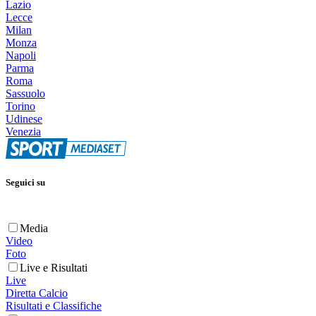
Lazio
Lecce
Milan
Monza
Napoli
Parma
Roma
Sassuolo
Torino
Udinese
Venezia
Seguici su
Media
Video
Foto
Live e Risultati
Live
Diretta Calcio
Risultati e Classifiche