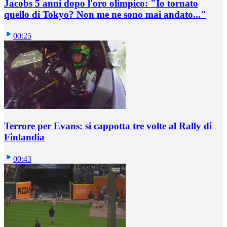
Jacobs 5 anni dopo l'oro olimpico: "Io tornato
quello di Tokyo? Non me ne sono mai andato..."
00:25
Terrore per Evans: si cappotta tre volte al Rally di
Finlandia
00:43