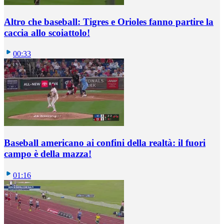
Altro che baseball: Tigres e Orioles fanno partire la
caccia allo scoiattolo!
00:33
Baseball americano ai confini della realtà: il fuori
campo è della mazza!
01:16