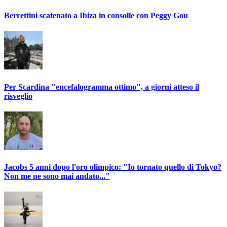
Berrettini scatenato a Ibiza in consolle con Peggy Gou
Per Scardina "encefalogramma ottimo", a giorni atteso il
risveglio
Jacobs 5 anni dopo l'oro olimpico: "Io tornato quello di Tokyo?
Non me ne sono mai andato..."