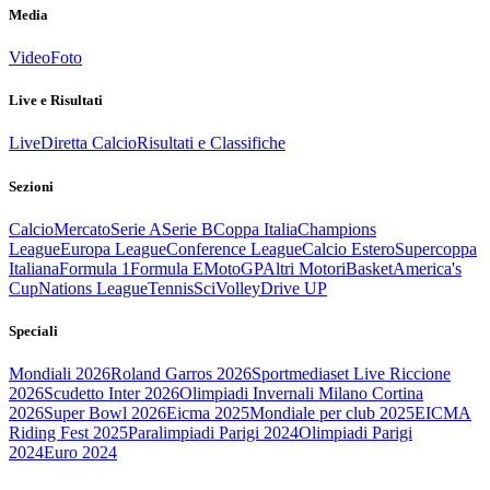
Media
Video
Foto
Live e Risultati
Live
Diretta Calcio
Risultati e Classifiche
Sezioni
Calcio
Mercato
Serie A
Serie B
Coppa Italia
Champions
League
Europa League
Conference League
Calcio Estero
Supercoppa
Italiana
Formula 1
Formula E
MotoGP
Altri Motori
Basket
America's
Cup
Nations League
Tennis
Sci
Volley
Drive UP
Speciali
Mondiali 2026
Roland Garros 2026
Sportmediaset Live Riccione
2026
Scudetto Inter 2026
Olimpiadi Invernali Milano Cortina
2026
Super Bowl 2026
Eicma 2025
Mondiale per club 2025
EICMA
Riding Fest 2025
Paralimpiadi Parigi 2024
Olimpiadi Parigi
2024
Euro 2024