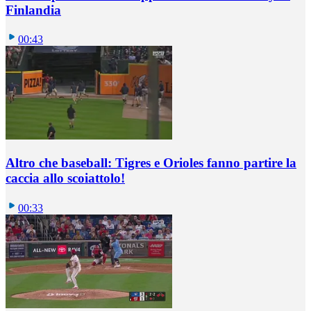
Finlandia
00:43
Altro che baseball: Tigres e Orioles fanno partire la
caccia allo scoiattolo!
00:33