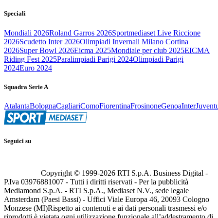
Speciali
Mondiali 2026
Roland Garros 2026
Sportmediaset Live Riccione
2026
Scudetto Inter 2026
Olimpiadi Invernali Milano Cortina
2026
Super Bowl 2026
Eicma 2025
Mondiale per club 2025
EICMA
Riding Fest 2025
Paralimpiadi Parigi 2024
Olimpiadi Parigi
2024
Euro 2024
Squadra Serie A
Atalanta
Bologna
Cagliari
Como
Fiorentina
Frosinone
Genoa
Inter
Juvent
Seguici su
Copyright © 1999-
2026
RTI S.p.A. Business Digital -
P.Iva 03976881007 - Tutti i diritti riservati - Per la pubblicità
Mediamond S.p.A. - RTI S.p.A., Mediaset N.V., sede legale
Amsterdam (Paesi Bassi) - Uffici Viale Europa 46, 20093 Cologno
Monzese (MI)
Rispetto ai contenuti e ai dati personali trasmessi e/o
riprodotti è vietata ogni utilizzazione funzionale all’addestramento di