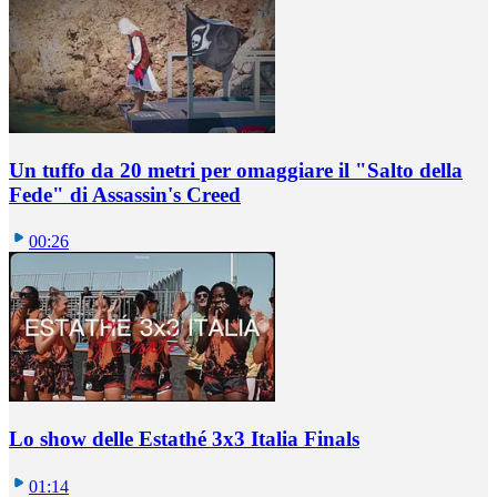
Un tuffo da 20 metri per omaggiare il "Salto della
Fede" di Assassin's Creed
00:26
Lo show delle Estathé 3x3 Italia Finals
01:14