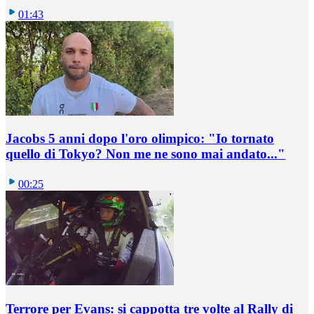
01:43
Jacobs 5 anni dopo l'oro olimpico: "Io tornato
quello di Tokyo? Non me ne sono mai andato..."
00:25
Terrore per Evans: si cappotta tre volte al Rally di