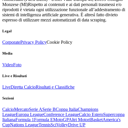
Monzese (MI)
Rispetto ai contenuti e ai dati personali trasmessi e/o
riprodotti è vietata ogni utilizzazione funzionale all’addestramento di
sistemi di intelligenza artificiale generativa. È altresì fatto divieto
espresso di utilizzare mezzi automatizzati di data scraping.
Legal
Corporate
Privacy Policy
Cookie Policy
Media
Video
Foto
Live e Risultati
Live
Diretta Calcio
Risultati e Classifiche
Sezioni
Calcio
Mercato
Serie A
Serie B
Coppa Italia
Champions
League
Europa League
Conference League
Calcio Estero
Supercoppa
Italiana
Formula 1
Formula E
MotoGP
Altri Motori
Basket
America's
Cup
Nations League
Tennis
Sci
Volley
Drive UP