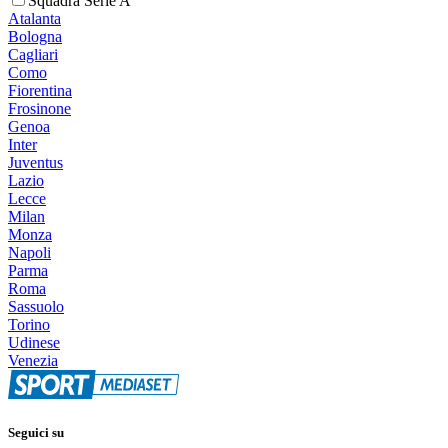
Squadra Serie A
Atalanta
Bologna
Cagliari
Como
Fiorentina
Frosinone
Genoa
Inter
Juventus
Lazio
Lecce
Milan
Monza
Napoli
Parma
Roma
Sassuolo
Torino
Udinese
Venezia
Seguici su