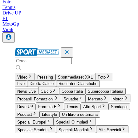
Foto
Tennis
Drive UP
F1
MotoGp
Virali
Video
Pressing
Sportmediaset XXL
Foto
Live
Diretta Calcio
Risultati e Classifiche
News Live
Calcio
Coppa Italia
Supercoppa Italiana
Probabili Formazioni
Squadre
Mercato
Motori
Drive UP
Formula E
Tennis
Altri Sport
Sondaggi
Podcast
Lifestyle
Un libro a settimana
Speciali Europei
Speciali Olimpiadi
Speciale Scudetti
Speciali Mondiali
Altri Speciali