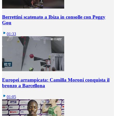
Berrettini scatenato a Ibiza in consolle con Peggy
Gou
01:33
Europei arrampicata: Camilla Moroni conquista il
bronzo a Barcellona
01:05