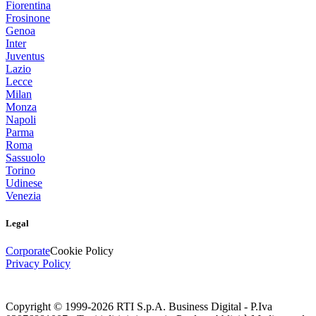
Fiorentina
Frosinone
Genoa
Inter
Juventus
Lazio
Lecce
Milan
Monza
Napoli
Parma
Roma
Sassuolo
Torino
Udinese
Venezia
Legal
Corporate
Cookie Policy
Privacy Policy
Copyright © 1999-
2026
RTI S.p.A. Business Digital - P.Iva