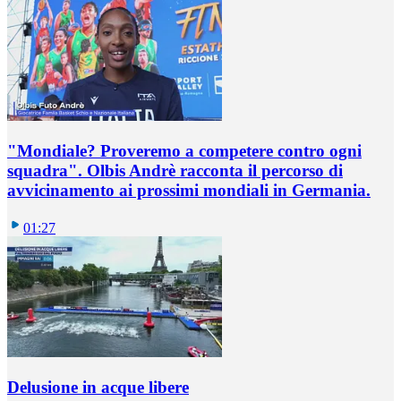
"Mondiale? Proveremo a competere contro ogni
squadra". Olbis Andrè racconta il percorso di
avvicinamento ai prossimi mondiali in Germania.
01:27
Delusione in acque libere