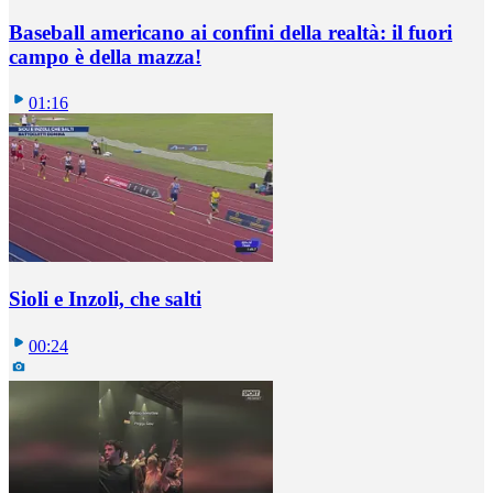
Baseball americano ai confini della realtà: il fuori
campo è della mazza!
01:16
Sioli e Inzoli, che salti
00:24