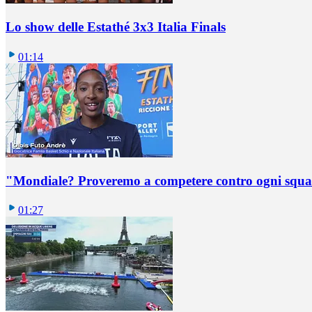
Lo show delle Estathé 3x3 Italia Finals
01:14
"Mondiale? Proveremo a competere contro ogni squadr
01:27