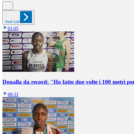
Vedi tutti
01:05
Doualla da record: "Ho fatto due volte i 100 metri pe
00:31