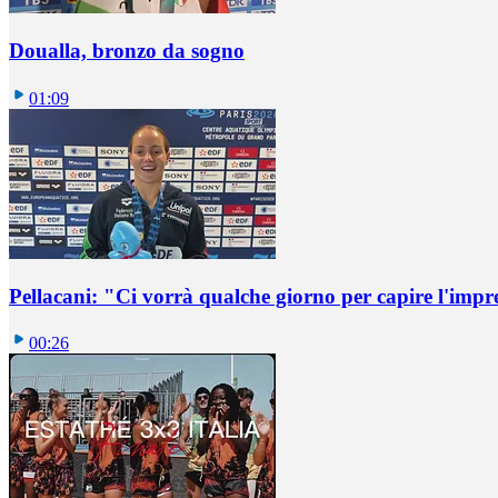
Doualla, bronzo da sogno
01:09
Pellacani: "Ci vorrà qualche giorno per capire l'impr
00:26