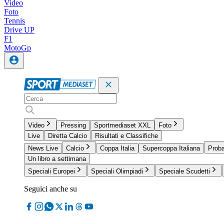
Video
Foto
Tennis
Drive UP
F1
MotoGp
Video
Pressing
Sportmediaset XXL
Foto
Live
Diretta Calcio
Risultati e Classifiche
News Live
Calcio
Coppa Italia
Supercoppa Italiana
Proba
Un libro a settimana
Speciali Europei
Speciali Olimpiadi
Speciale Scudetti
Seguici anche su