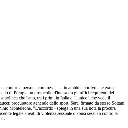
busi contro la persona commessi, sia in ambito sportivo che extra
ello di Perugia un protocollo d'intesa tra gli uffici requirenti del
tolinea che l'atto, tra i primi in Italia e "l'unico" che vede il
aucer, procuratore generale dello sport. Sara' firmato da stesso Sottani,
minio Monteleone. "L'accordo - spiega in una sua nota la procura
vicende legate a reati di violenza sessuale o abusi sessuali contro la
ni".