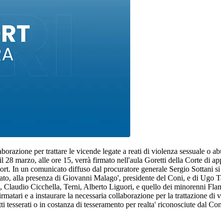
borazione per trattare le vicende legate a reati di violenza sessuale o a
l 28 marzo, alle ore 15, verrà firmato nell'aula Goretti della Corte di app
rt. In un comunicato diffuso dal procuratore generale Sergio Sottani si sot
glato, alla presenza di Giovanni Malago', presidente del Coni, e di Ugo T
, Claudio Cicchella, Terni, Alberto Liguori, e quello dei minorenni Fla
firmatari e a instaurare la necessaria collaborazione per la trattazione di 
i tesserati o in costanza di tesseramento per realta' riconosciute dal Co