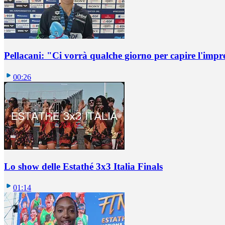
Pellacani: "Ci vorrà qualche giorno per capire l'impr
00:26
Lo show delle Estathé 3x3 Italia Finals
01:14