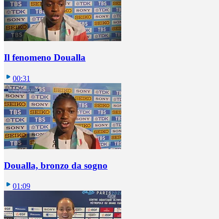
Il fenomeno Doualla
00:31
Doualla, bronzo da sogno
01:09