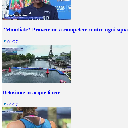
"Mondiale? Proveremo a competere contro ogni squadr
01:27
Delusione in acque libere
01:27