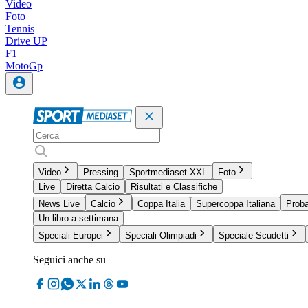
Video
Foto
Tennis
Drive UP
F1
MotoGp
Video
Pressing
Sportmediaset XXL
Foto
Live
Diretta Calcio
Risultati e Classifiche
News Live
Calcio
Coppa Italia
Supercoppa Italiana
Proba
Un libro a settimana
Speciali Europei
Speciali Olimpiadi
Speciale Scudetti
Seguici anche su