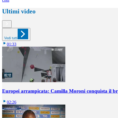
coni
Ultimi video
Vedi tutti
01:33
Europei arrampicata: Camilla Moroni conquista il br
02:26