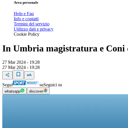
Area personale
Help e Faq
Info e contatti
Termini del servizio
Utilizzo dati e privacy
Cookie Policy
In Umbria magistratura e Coni c
27 Mar 2024 - 19:28
27 Mar 2024 - 19:28
Segui
su
Seguici su
whatsapp
discover