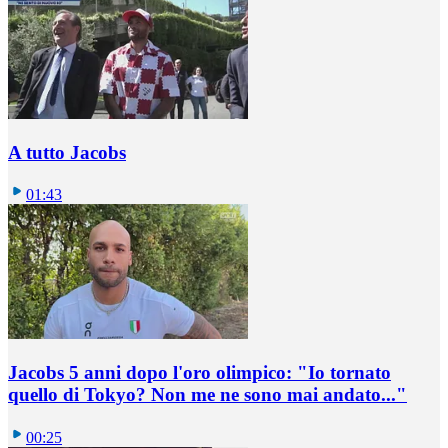
A tutto Jacobs
01:43
Jacobs 5 anni dopo l'oro olimpico: "Io tornato
quello di Tokyo? Non me ne sono mai andato..."
00:25