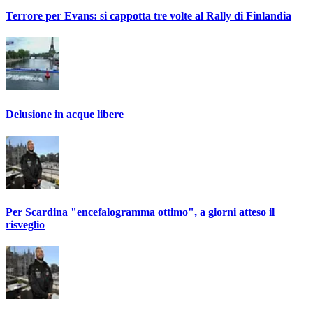
Terrore per Evans: si cappotta tre volte al Rally di Finlandia
Delusione in acque libere
Per Scardina "encefalogramma ottimo", a giorni atteso il
risveglio