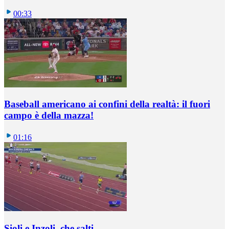
00:33
Baseball americano ai confini della realtà: il fuori
campo è della mazza!
01:16
Sioli e Inzoli, che salti