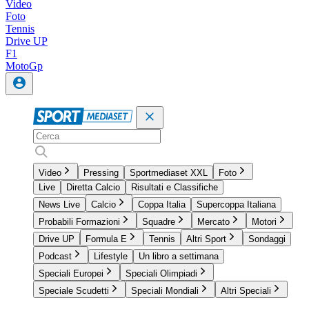
Video
Foto
Tennis
Drive UP
F1
MotoGp
Video
Pressing
Sportmediaset XXL
Foto
Live
Diretta Calcio
Risultati e Classifiche
News Live
Calcio
Coppa Italia
Supercoppa Italiana
Probabili Formazioni
Squadre
Mercato
Motori
Drive UP
Formula E
Tennis
Altri Sport
Sondaggi
Podcast
Lifestyle
Un libro a settimana
Speciali Europei
Speciali Olimpiadi
Speciale Scudetti
Speciali Mondiali
Altri Speciali