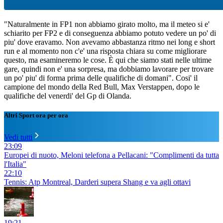
"Naturalmente in FP1 non abbiamo girato molto, ma il meteo si e'
schiarito per FP2 e di conseguenza abbiamo potuto vedere un po' di
piu' dove eravamo. Non avevamo abbastanza ritmo nei long e short
run e al momento non c'e' una risposta chiara su come migliorare
questo, ma esamineremo le cose. È qui che siamo stati nelle ultime
gare, quindi non e' una sorpresa, ma dobbiamo lavorare per trovare
un po' piu' di forma prima delle qualifiche di domani". Cosi' il
campione del mondo della Red Bull, Max Verstappen, dopo le
qualifiche del venerdi' del Gp di Olanda.
Altri Sport ora per ora
Vedi tutti
23:09
Europei di nuoto, Meloni telefona a Pellacani: "Complimenti da tutta
l'Italia"
22:10
Tennis: Atp Montreal, Darderi supera Shang e va agli ottavi
19:21