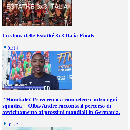
Lo show delle Estathé 3x3 Italia Finals
01:14
"Mondiale? Proveremo a competere contro ogni
squadra". Olbis Andrè racconta il percorso di
avvicinamento ai prossimi mondiali in Germania.
01:27