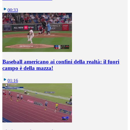
00:33
Baseball americano ai confini della realtà: il fuori
campo è della mazza!
01:16