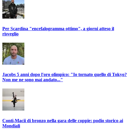
Per Scardina "encefalogramma ottimo", a giorni atteso il
risveglio
Jacobs 5 anni dopo l'oro olimpico: "Io tornato quello di Tokyo?
Non me ne sono mai andato..."
Conti-Macii di bronzo nella gara delle coppie: podio storico ai
Mondiali