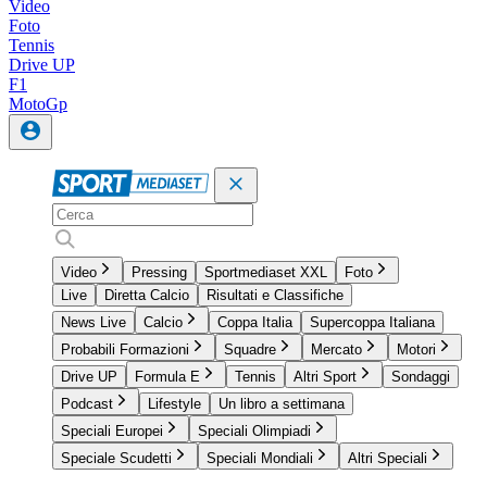
Video
Foto
Tennis
Drive UP
F1
MotoGp
Video
Pressing
Sportmediaset XXL
Foto
Live
Diretta Calcio
Risultati e Classifiche
News Live
Calcio
Coppa Italia
Supercoppa Italiana
Probabili Formazioni
Squadre
Mercato
Motori
Drive UP
Formula E
Tennis
Altri Sport
Sondaggi
Podcast
Lifestyle
Un libro a settimana
Speciali Europei
Speciali Olimpiadi
Speciale Scudetti
Speciali Mondiali
Altri Speciali