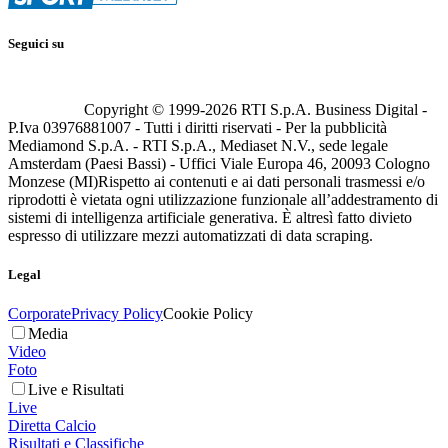
Seguici su
Copyright © 1999-
2026
RTI S.p.A. Business Digital -
P.Iva 03976881007 - Tutti i diritti riservati - Per la pubblicità
Mediamond S.p.A. - RTI S.p.A., Mediaset N.V., sede legale
Amsterdam (Paesi Bassi) - Uffici Viale Europa 46, 20093 Cologno
Monzese (MI)
Rispetto ai contenuti e ai dati personali trasmessi e/o
riprodotti è vietata ogni utilizzazione funzionale all’addestramento di
sistemi di intelligenza artificiale generativa. È altresì fatto divieto
espresso di utilizzare mezzi automatizzati di data scraping.
Legal
Corporate
Privacy Policy
Cookie Policy
Media
Video
Foto
Live e Risultati
Live
Diretta Calcio
Risultati e Classifiche