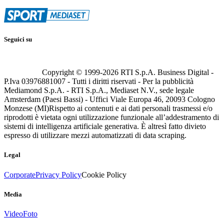
Seguici su
Copyright © 1999-
2026
RTI S.p.A. Business Digital -
P.Iva 03976881007 - Tutti i diritti riservati - Per la pubblicità
Mediamond S.p.A. - RTI S.p.A., Mediaset N.V., sede legale
Amsterdam (Paesi Bassi) - Uffici Viale Europa 46, 20093 Cologno
Monzese (MI)
Rispetto ai contenuti e ai dati personali trasmessi e/o
riprodotti è vietata ogni utilizzazione funzionale all’addestramento di
sistemi di intelligenza artificiale generativa. È altresì fatto divieto
espresso di utilizzare mezzi automatizzati di data scraping.
Legal
Corporate
Privacy Policy
Cookie Policy
Media
Video
Foto