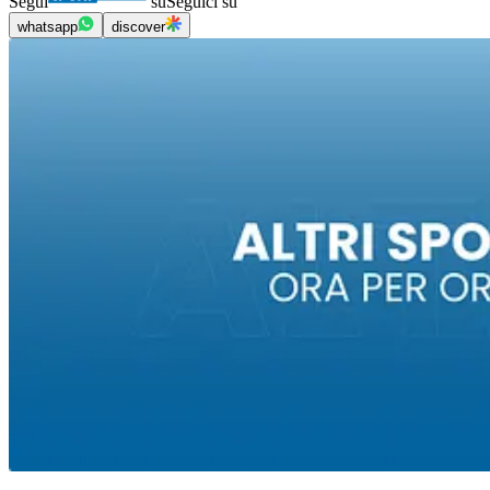
Segui
su
Seguici su
whatsapp
discover