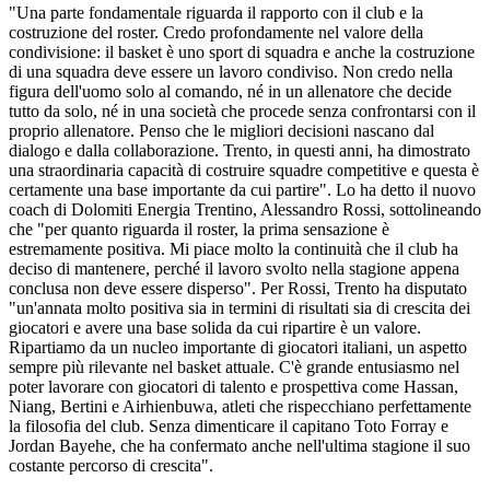
"Una parte fondamentale riguarda il rapporto con il club e la
costruzione del roster. Credo profondamente nel valore della
condivisione: il basket è uno sport di squadra e anche la costruzione
di una squadra deve essere un lavoro condiviso. Non credo nella
figura dell'uomo solo al comando, né in un allenatore che decide
tutto da solo, né in una società che procede senza confrontarsi con il
proprio allenatore. Penso che le migliori decisioni nascano dal
dialogo e dalla collaborazione. Trento, in questi anni, ha dimostrato
una straordinaria capacità di costruire squadre competitive e questa è
certamente una base importante da cui partire". Lo ha detto il nuovo
coach di Dolomiti Energia Trentino, Alessandro Rossi, sottolineando
che "per quanto riguarda il roster, la prima sensazione è
estremamente positiva. Mi piace molto la continuità che il club ha
deciso di mantenere, perché il lavoro svolto nella stagione appena
conclusa non deve essere disperso". Per Rossi, Trento ha disputato
"un'annata molto positiva sia in termini di risultati sia di crescita dei
giocatori e avere una base solida da cui ripartire è un valore.
Ripartiamo da un nucleo importante di giocatori italiani, un aspetto
sempre più rilevante nel basket attuale. C'è grande entusiasmo nel
poter lavorare con giocatori di talento e prospettiva come Hassan,
Niang, Bertini e Airhienbuwa, atleti che rispecchiano perfettamente
la filosofia del club. Senza dimenticare il capitano Toto Forray e
Jordan Bayehe, che ha confermato anche nell'ultima stagione il suo
costante percorso di crescita".