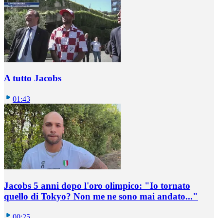
A tutto Jacobs
01:43
Jacobs 5 anni dopo l'oro olimpico: "Io tornato
quello di Tokyo? Non me ne sono mai andato..."
00:25