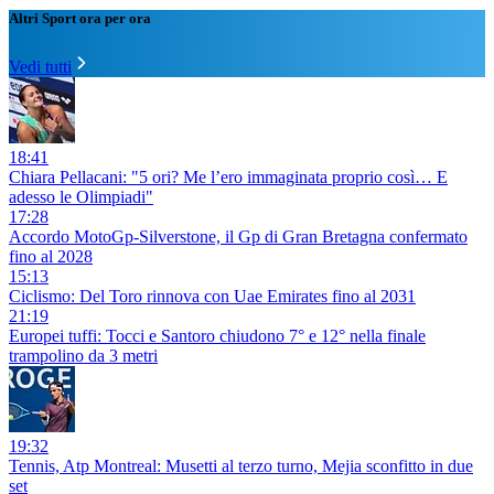
Altri Sport ora per ora
Vedi tutti
18:41
Chiara Pellacani: "5 ori? Me l’ero immaginata proprio così… E
adesso le Olimpiadi"
17:28
Accordo MotoGp-Silverstone, il Gp di Gran Bretagna confermato
fino al 2028
15:13
Ciclismo: Del Toro rinnova con Uae Emirates fino al 2031
21:19
Europei tuffi: Tocci e Santoro chiudono 7° e 12° nella finale
trampolino da 3 metri
19:32
Tennis, Atp Montreal: Musetti al terzo turno, Mejia sconfitto in due
set