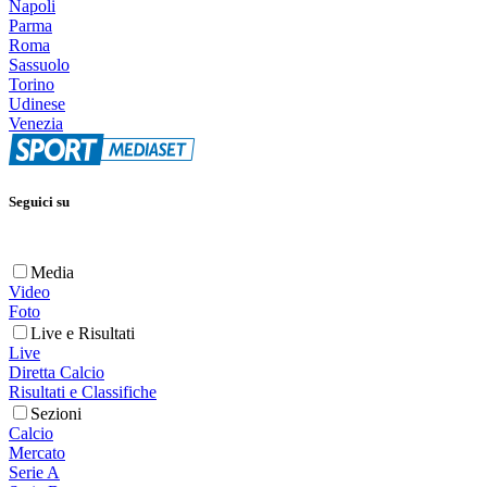
Napoli
Parma
Roma
Sassuolo
Torino
Udinese
Venezia
Seguici su
Media
Video
Foto
Live e Risultati
Live
Diretta Calcio
Risultati e Classifiche
Sezioni
Calcio
Mercato
Serie A