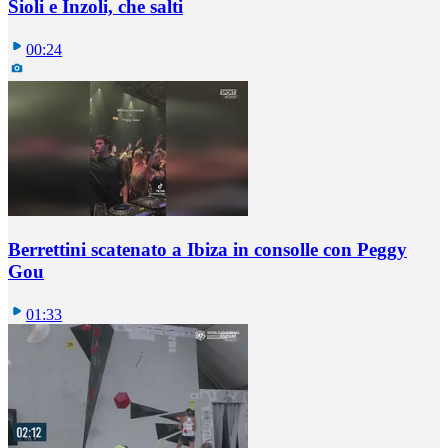
Sioli e Inzoli, che salti
00:24
Berrettini scatenato a Ibiza in consolle con Peggy
Gou
01:33