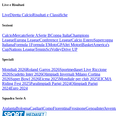
Live e Risultati
Live
Diretta Calcio
Risultati e Classifiche
Sezioni
Calcio
Mercato
Serie A
Serie B
Coppa Italia
Champions
League
Europa League
Conference League
Calcio Estero
Supercoppa
Italiana
Formula 1
Formula E
MotoGP
Altri Motori
Basket
America's
Cup
Nations League
Tennis
Sci
Volley
Drive UP
Speciali
Mondiali 2026
Roland Garros 2026
Sportmediaset Live Riccione
2026
Scudetto Inter 2026
Olimpiadi Invernali Milano Cortina
2026
Super Bowl 2026
Eicma 2025
Mondiale per club 2025
EICMA
Riding Fest 2025
Paralimpiadi Parigi 2024
Olimpiadi Parigi
2024
Euro 2024
Squadra Serie A
Atalanta
Bologna
Cagliari
Como
Fiorentina
Frosinone
Genoa
Inter
Juvent