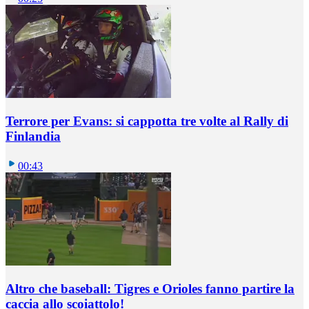
Terrore per Evans: si cappotta tre volte al Rally di
Finlandia
00:43
Altro che baseball: Tigres e Orioles fanno partire la
caccia allo scoiattolo!