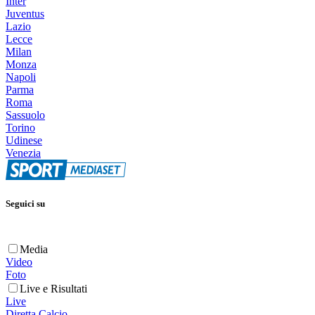
Inter
Juventus
Lazio
Lecce
Milan
Monza
Napoli
Parma
Roma
Sassuolo
Torino
Udinese
Venezia
Seguici su
Media
Video
Foto
Live e Risultati
Live
Diretta Calcio