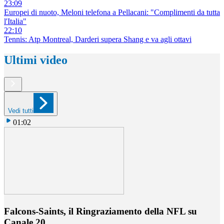
23:09
Europei di nuoto, Meloni telefona a Pellacani: "Complimenti da tutta
l'Italia"
22:10
Tennis: Atp Montreal, Darderi supera Shang e va agli ottavi
Ultimi video
Vedi tutti
01:02
Falcons-Saints, il Ringraziamento della NFL su
Canale 20