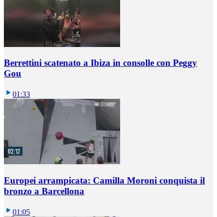
Berrettini scatenato a Ibiza in consolle con Peggy
Gou
01:33
Europei arrampicata: Camilla Moroni conquista il
bronzo a Barcellona
01:05