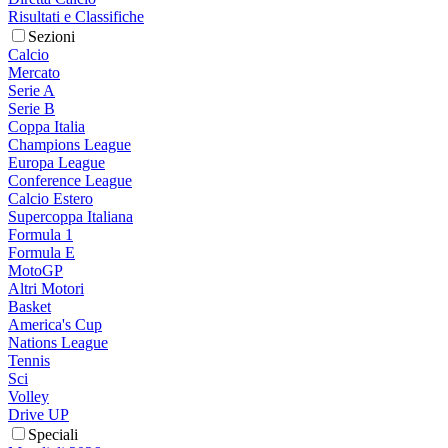
Risultati e Classifiche
Sezioni
Calcio
Mercato
Serie A
Serie B
Coppa Italia
Champions League
Europa League
Conference League
Calcio Estero
Supercoppa Italiana
Formula 1
Formula E
MotoGP
Altri Motori
Basket
America's Cup
Nations League
Tennis
Sci
Volley
Drive UP
Speciali