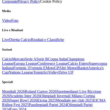
Corporate
Privacy Policy
Cookie Policy
Media
Video
Foto
Live e Risultati
Live
Diretta Calcio
Risultati e Classifiche
Sezioni
Calcio
Mercato
Serie A
Serie B
Coppa Italia
Champions
League
Europa League
Conference League
Calcio Estero
Supercoppa
Italiana
Formula 1
Formula E
MotoGP
Altri Motori
Basket
America's
Cup
Nations League
Tennis
Sci
Volley
Drive UP
Speciali
Mondiali 2026
Roland Garros 2026
Sportmediaset Live Riccione
2026
Scudetto Inter 2026
Olimpiadi Invernali Milano Cortina
2026
Super Bowl 2026
Eicma 2025
Mondiale per club 2025
EICMA
Riding Fest 2025
Paralimpiadi Parigi 2024
Olimpiadi Parigi
2024
Euro 2024