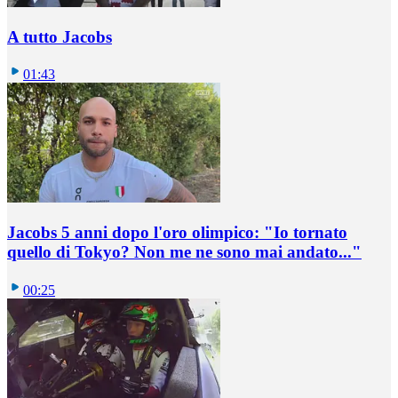
A tutto Jacobs
01:43
Jacobs 5 anni dopo l'oro olimpico: "Io tornato
quello di Tokyo? Non me ne sono mai andato..."
00:25