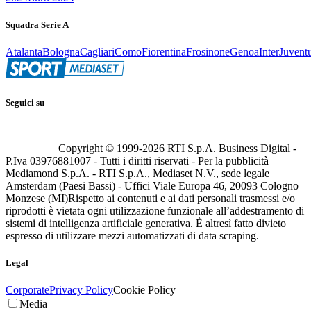
Squadra Serie A
Atalanta
Bologna
Cagliari
Como
Fiorentina
Frosinone
Genoa
Inter
Juvent
Seguici su
Copyright © 1999-
2026
RTI S.p.A. Business Digital -
P.Iva 03976881007 - Tutti i diritti riservati - Per la pubblicità
Mediamond S.p.A. - RTI S.p.A., Mediaset N.V., sede legale
Amsterdam (Paesi Bassi) - Uffici Viale Europa 46, 20093 Cologno
Monzese (MI)
Rispetto ai contenuti e ai dati personali trasmessi e/o
riprodotti è vietata ogni utilizzazione funzionale all’addestramento di
sistemi di intelligenza artificiale generativa. È altresì fatto divieto
espresso di utilizzare mezzi automatizzati di data scraping.
Legal
Corporate
Privacy Policy
Cookie Policy
Media