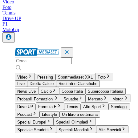
Video
Foto
Tennis
Drive UP
F1
MotoGp
Video
Pressing
Sportmediaset XXL
Foto
Live
Diretta Calcio
Risultati e Classifiche
News Live
Calcio
Coppa Italia
Supercoppa Italiana
Probabili Formazioni
Squadre
Mercato
Motori
Drive UP
Formula E
Tennis
Altri Sport
Sondaggi
Podcast
Lifestyle
Un libro a settimana
Speciali Europei
Speciali Olimpiadi
Speciale Scudetti
Speciali Mondiali
Altri Speciali