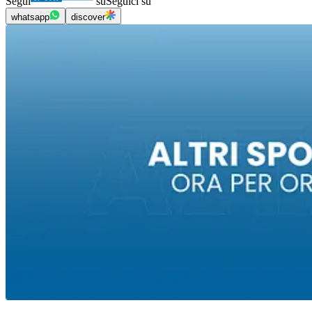
Segui
su
Seguici su
whatsapp
discover