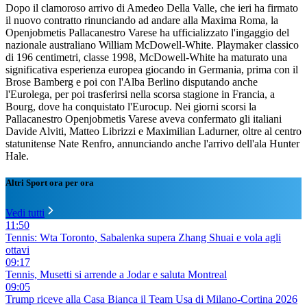
Dopo il clamoroso arrivo di Amedeo Della Valle, che ieri ha firmato
il nuovo contratto rinunciando ad andare alla Maxima Roma, la
Openjobmetis Pallacanestro Varese ha ufficializzato l'ingaggio del
nazionale australiano William McDowell-White. Playmaker classico
di 196 centimetri, classe 1998, McDowell-White ha maturato una
significativa esperienza europea giocando in Germania, prima con il
Brose Bamberg e poi con l'Alba Berlino disputando anche
l'Eurolega, per poi trasferirsi nella scorsa stagione in Francia, a
Bourg, dove ha conquistato l'Eurocup. Nei giorni scorsi la
Pallacanestro Openjobmetis Varese aveva confermato gli italiani
Davide Alviti, Matteo Librizzi e Maximilian Ladurner, oltre al centro
statunitense Nate Renfro, annunciando anche l'arrivo dell'ala Hunter
Hale.
Altri Sport ora per ora
Vedi tutti
11:50
Tennis: Wta Toronto, Sabalenka supera Zhang Shuai e vola agli
ottavi
09:17
Tennis, Musetti si arrende a Jodar e saluta Montreal
09:05
Trump riceve alla Casa Bianca il Team Usa di Milano-Cortina 2026