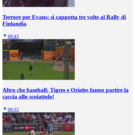
Terrore per Evans: si cappotta tre volte al Rally di
Finlandia
00:43
Altro che baseball: Tigres e Orioles fanno partire la
caccia allo scoiattolo!
00:33