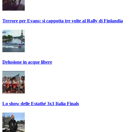
Terrore per Evans: si cappotta tre volte al Rally di Finlandia
Delusione in acque libere
Lo show delle Estathé 3x3 Italia Finals