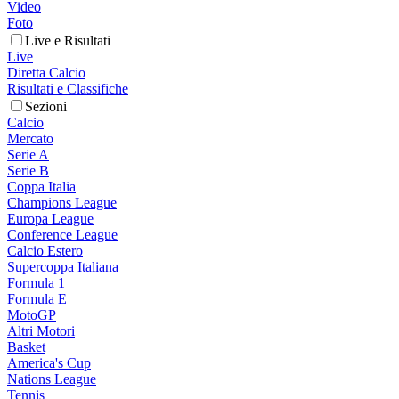
Video
Foto
Live e Risultati
Live
Diretta Calcio
Risultati e Classifiche
Sezioni
Calcio
Mercato
Serie A
Serie B
Coppa Italia
Champions League
Europa League
Conference League
Calcio Estero
Supercoppa Italiana
Formula 1
Formula E
MotoGP
Altri Motori
Basket
America's Cup
Nations League
Tennis