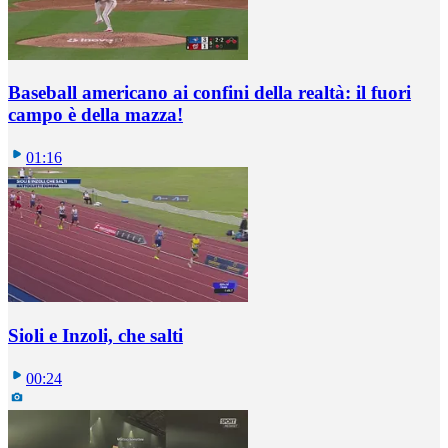
Baseball americano ai confini della realtà: il fuori
campo è della mazza!
01:16
Sioli e Inzoli, che salti
00:24