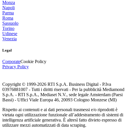
Monza
Napoli
Parma
Roma
Sassuolo
Torino
Udinese
Venezia
Legal
Corporate
Cookie Policy
Privacy Policy
Copyright © 1999-
2026
RTI S.p.A. Business Digital - P.Iva
03976881007 - Tutti i diritti riservati - Per la pubblicità Mediamond
S.p.A. - RTI S.p.A., Mediaset N.V., sede legale Amsterdam (Paesi
Bassi) - Uffici Viale Europa 46, 20093 Cologno Monzese (MI)
Rispetto ai contenuti e ai dati personali trasmessi e/o riprodotti è
vietata ogni utilizzazione funzionale all’addestramento di sistemi di
intelligenza artificiale generativa. È altresì fatto divieto espresso di
utilizzare mezzi automatizzati di data scraping.