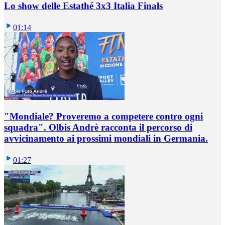
Lo show delle Estathé 3x3 Italia Finals
01:14
"Mondiale? Proveremo a competere contro ogni
squadra". Olbis Andrè racconta il percorso di
avvicinamento ai prossimi mondiali in Germania.
01:27