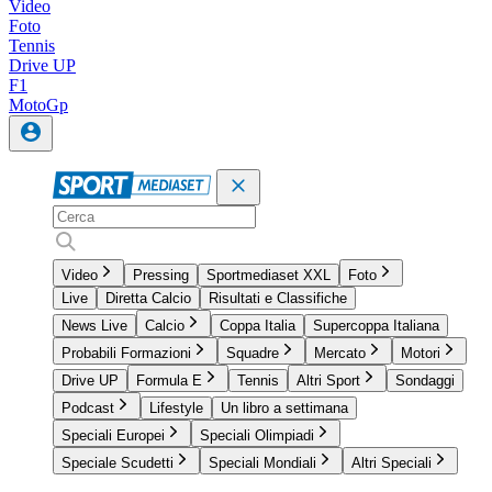
Video
Foto
Tennis
Drive UP
F1
MotoGp
Video
Pressing
Sportmediaset XXL
Foto
Live
Diretta Calcio
Risultati e Classifiche
News Live
Calcio
Coppa Italia
Supercoppa Italiana
Probabili Formazioni
Squadre
Mercato
Motori
Drive UP
Formula E
Tennis
Altri Sport
Sondaggi
Podcast
Lifestyle
Un libro a settimana
Speciali Europei
Speciali Olimpiadi
Speciale Scudetti
Speciali Mondiali
Altri Speciali