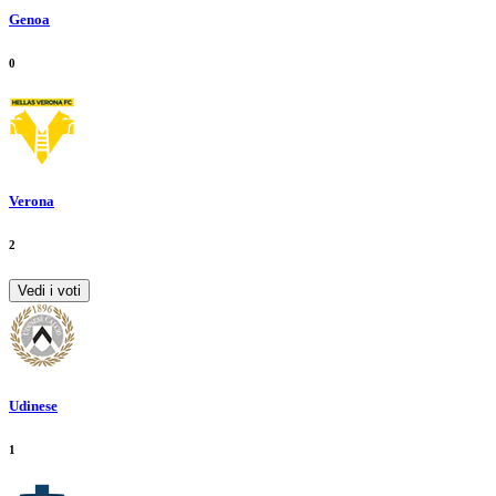
Genoa
0
Verona
2
Vedi i voti
Udinese
1