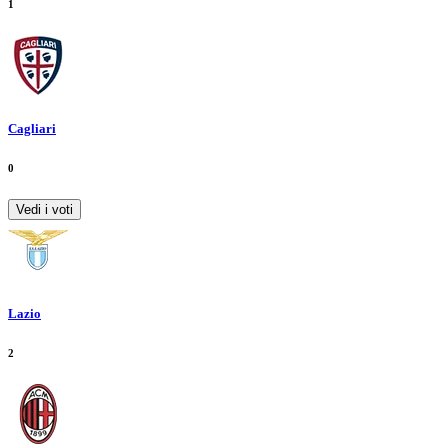
1
Cagliari
0
Vedi i voti
Lazio
2