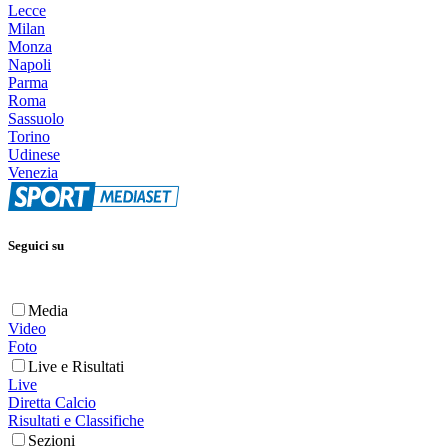
Lecce
Milan
Monza
Napoli
Parma
Roma
Sassuolo
Torino
Udinese
Venezia
Seguici su
Media
Video
Foto
Live e Risultati
Live
Diretta Calcio
Risultati e Classifiche
Sezioni