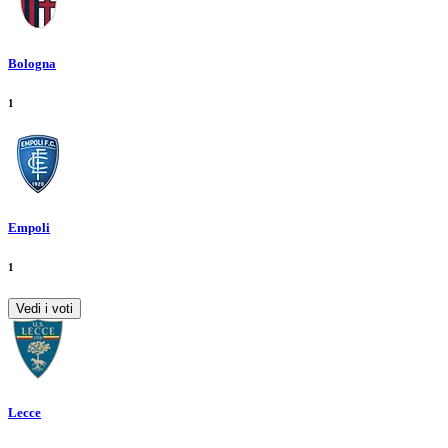
Bologna
1
Empoli
1
Vedi i voti
Lecce