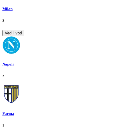
Milan
2
Vedi i voti
Napoli
2
Parma
1