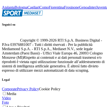
Atalanta
Bologna
Cagliari
Como
Fiorentina
Frosinone
Genoa
Inter
Juvent
Seguici su
Copyright © 1999-
2026
RTI S.p.A. Business Digital -
P.Iva 03976881007 - Tutti i diritti riservati - Per la pubblicità
Mediamond S.p.A. - RTI S.p.A., Mediaset N.V., sede legale
Amsterdam (Paesi Bassi) - Uffici Viale Europa 46, 20093 Cologno
Monzese (MI)
Rispetto ai contenuti e ai dati personali trasmessi e/o
riprodotti è vietata ogni utilizzazione funzionale all’addestramento di
sistemi di intelligenza artificiale generativa. È altresì fatto divieto
espresso di utilizzare mezzi automatizzati di data scraping.
Legal
Corporate
Privacy Policy
Cookie Policy
Media
Video
Foto