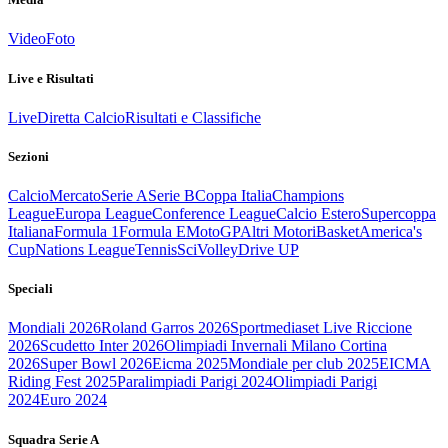
Video
Foto
Live e Risultati
Live
Diretta Calcio
Risultati e Classifiche
Sezioni
Calcio
Mercato
Serie A
Serie B
Coppa Italia
Champions
League
Europa League
Conference League
Calcio Estero
Supercoppa
Italiana
Formula 1
Formula E
MotoGP
Altri Motori
Basket
America's
Cup
Nations League
Tennis
Sci
Volley
Drive UP
Speciali
Mondiali 2026
Roland Garros 2026
Sportmediaset Live Riccione
2026
Scudetto Inter 2026
Olimpiadi Invernali Milano Cortina
2026
Super Bowl 2026
Eicma 2025
Mondiale per club 2025
EICMA
Riding Fest 2025
Paralimpiadi Parigi 2024
Olimpiadi Parigi
2024
Euro 2024
Squadra Serie A