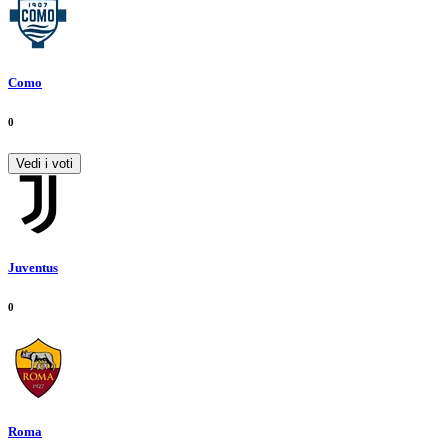
Como
0
Vedi i voti
Juventus
0
Roma