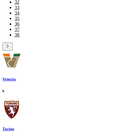
32
33
34
35
36
37
38
Venezia
0
Torino