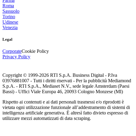
Parma
Roma
Sassuolo
Torino
Udinese
Venezia
Legal
Corporate
Cookie Policy
Privacy Policy
Copyright © 1999-
2026
RTI S.p.A. Business Digital - P.Iva
03976881007 - Tutti i diritti riservati - Per la pubblicità Mediamond
S.p.A. - RTI S.p.A., Mediaset N.V., sede legale Amsterdam (Paesi
Bassi) - Uffici Viale Europa 46, 20093 Cologno Monzese (MI)
Rispetto ai contenuti e ai dati personali trasmessi e/o riprodotti è
vietata ogni utilizzazione funzionale all’addestramento di sistemi di
intelligenza artificiale generativa. È altresì fatto divieto espresso di
utilizzare mezzi automatizzati di data scraping.