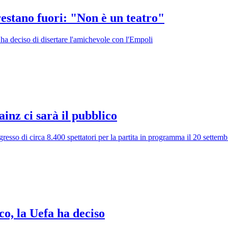
restano fuori: "Non è un teatro"
ha deciso di disertare l'amichevole con l'Empoli
inz ci sarà il pubblico
ingresso di circa 8.400 spettatori per la partita in programma il 20 settemb
o, la Uefa ha deciso