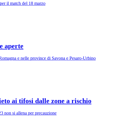
 per il match del 18 marzo
te aperte
a Romagna e nelle province di Savona e Pesaro-Urbino
eto ai tifosi dalle zone a rischio
23 non si allena per precauzione