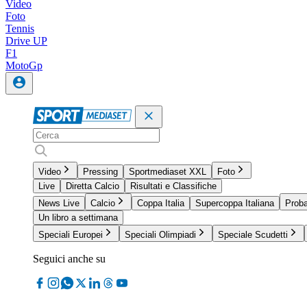
Video
Foto
Tennis
Drive UP
F1
MotoGp
Video
Pressing
Sportmediaset XXL
Foto
Live
Diretta Calcio
Risultati e Classifiche
News Live
Calcio
Coppa Italia
Supercoppa Italiana
Proba
Un libro a settimana
Speciali Europei
Speciali Olimpiadi
Speciale Scudetti
Seguici anche su