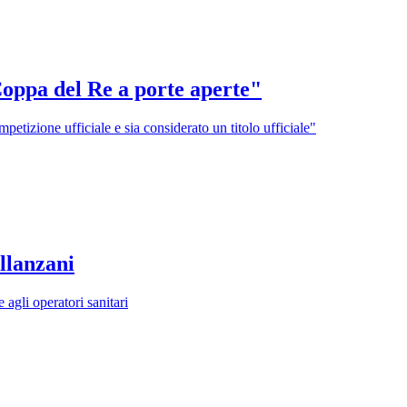
Coppa del Re a porte aperte"
tizione ufficiale e sia considerato un titolo ufficiale"
llanzani
 agli operatori sanitari