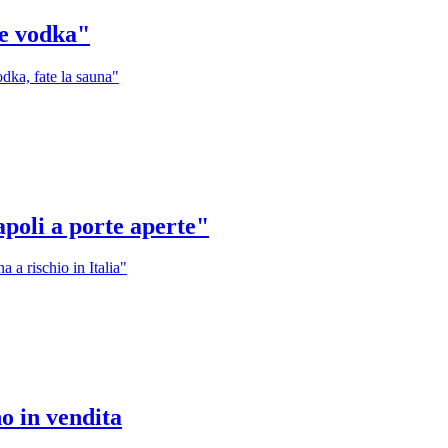
te vodka"
dka, fate la sauna"
apoli a porte aperte"
a a rischio in Italia"
no in vendita