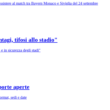
assistere al match tra Bayern Monaco e Siviglia del 24 settembre
agi, tifosi allo stadio"
e in sicurezza degli stadi"
porte aperte
ormat, sedi e date