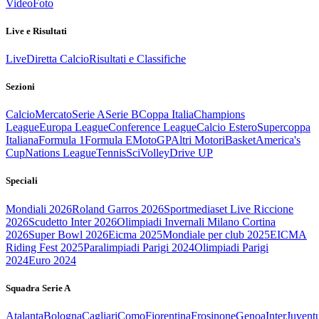
Video
Foto
Live e Risultati
Live
Diretta Calcio
Risultati e Classifiche
Sezioni
Calcio
Mercato
Serie A
Serie B
Coppa Italia
Champions
League
Europa League
Conference League
Calcio Estero
Supercoppa
Italiana
Formula 1
Formula E
MotoGP
Altri Motori
Basket
America's
Cup
Nations League
Tennis
Sci
Volley
Drive UP
Speciali
Mondiali 2026
Roland Garros 2026
Sportmediaset Live Riccione
2026
Scudetto Inter 2026
Olimpiadi Invernali Milano Cortina
2026
Super Bowl 2026
Eicma 2025
Mondiale per club 2025
EICMA
Riding Fest 2025
Paralimpiadi Parigi 2024
Olimpiadi Parigi
2024
Euro 2024
Squadra Serie A
Atalanta
Bologna
Cagliari
Como
Fiorentina
Frosinone
Genoa
Inter
Juvent