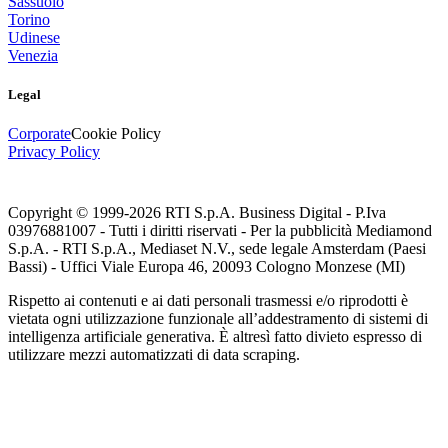
Sassuolo
Torino
Udinese
Venezia
Legal
Corporate
Cookie Policy
Privacy Policy
Copyright © 1999-
2026
RTI S.p.A. Business Digital - P.Iva
03976881007 - Tutti i diritti riservati - Per la pubblicità Mediamond
S.p.A. - RTI S.p.A., Mediaset N.V., sede legale Amsterdam (Paesi
Bassi) - Uffici Viale Europa 46, 20093 Cologno Monzese (MI)
Rispetto ai contenuti e ai dati personali trasmessi e/o riprodotti è
vietata ogni utilizzazione funzionale all’addestramento di sistemi di
intelligenza artificiale generativa. È altresì fatto divieto espresso di
utilizzare mezzi automatizzati di data scraping.