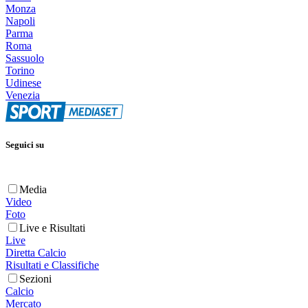
Monza
Napoli
Parma
Roma
Sassuolo
Torino
Udinese
Venezia
Seguici su
Media
Video
Foto
Live e Risultati
Live
Diretta Calcio
Risultati e Classifiche
Sezioni
Calcio
Mercato