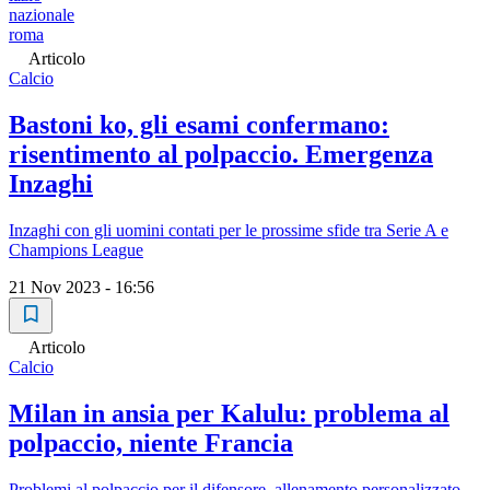
nazionale
roma
Articolo
Calcio
Bastoni ko, gli esami confermano:
risentimento al polpaccio. Emergenza
Inzaghi
Inzaghi con gli uomini contati per le prossime sfide tra Serie A e
Champions League
21 Nov 2023 - 16:56
Articolo
Calcio
Milan in ansia per Kalulu: problema al
polpaccio, niente Francia
Problemi al polpaccio per il difensore, allenamento personalizzato