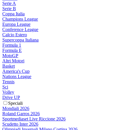
Serie A
Serie B
Coppa Italia
Champions League
Europa League
Conference League
Calcio Estero
Supercoppa Italiana
Formula 1
Formula E
MotoGP
Altri Motori
Basket
America's Cup
Nations League
Tennis
Sci
Volley
Drive UP
Speciali
Mondiali 2026
Roland Garros 2026
Sportmediaset Live Riccione 2026
Scudetto Inter 2026
Olimpiadi Invernali Milano Cortina 2026