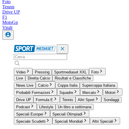
Foto
Tennis
Drive UP
F1
MotoGp
Virali
Video
Pressing
Sportmediaset XXL
Foto
Live
Diretta Calcio
Risultati e Classifiche
News Live
Calcio
Coppa Italia
Supercoppa Italiana
Probabili Formazioni
Squadre
Mercato
Motori
Drive UP
Formula E
Tennis
Altri Sport
Sondaggi
Podcast
Lifestyle
Un libro a settimana
Speciali Europei
Speciali Olimpiadi
Speciale Scudetti
Speciali Mondiali
Altri Speciali