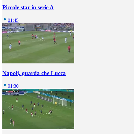
Piccole star in serie A
01:45
Napoli, guarda che Lucca
01:30