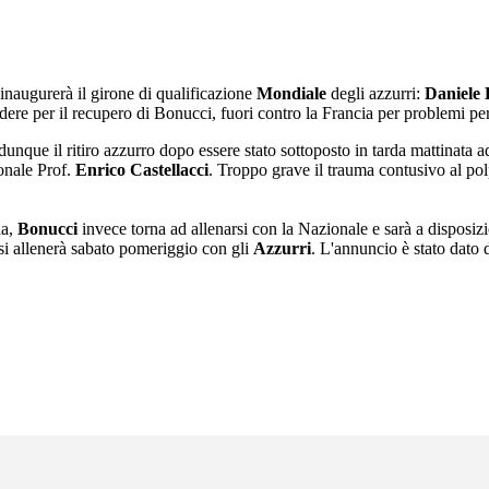
inaugurerà il girone di qualificazione
Mondiale
degli azzurri:
Daniele 
dere per il recupero di Bonucci, fuori contro la Francia per problemi pe
dunque il ritiro azzurro dopo essere stato sottoposto in tarda mattinata
onale Prof.
Enrico Castellacci
. Troppo grave il trauma contusivo al pol
ia,
Bonucci
invece torna ad allenarsi con la Nazionale e sarà a disposizio
, si allenerà sabato pomeriggio con gli
Azzurri
. L'annuncio è stato dato 