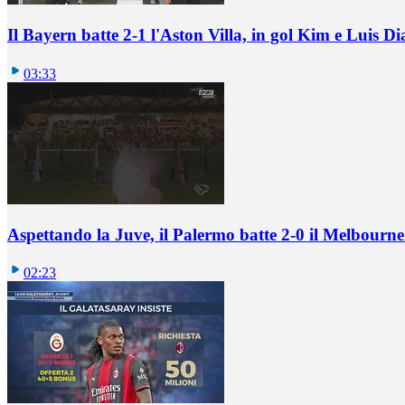
Il Bayern batte 2-1 l'Aston Villa, in gol Kim e Luis Di
03:33
Aspettando la Juve, il Palermo batte 2-0 il Melbourne
02:23