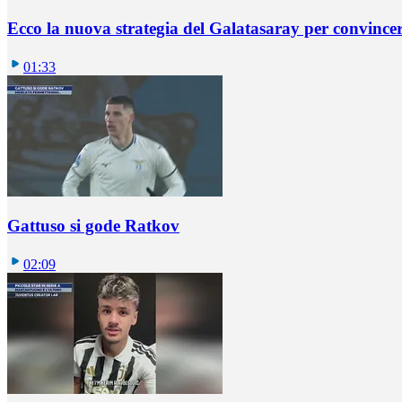
Ecco la nuova strategia del Galatasaray per convincer
01:33
Gattuso si gode Ratkov
02:09