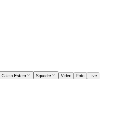
Calcio Estero
Squadre
Video
Foto
Live