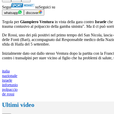
Segui
su
Seguici su
whatsapp
discover
Tegola per
Giampiero Ventura
in vista della gara contro
Israele
che 
trauma contusivo al polpaccio della gamba sinistra". Ma il ct può sorri
De Rossi, uno dei più positivi nel primo tempo del San Nicola, lascia 
delle Fonti (Bari), accompagnato dal Responsabile medico della Nazi
sfida di Haifa del 5 settembre.
Inizialmente dato out dallo stesso Ventura dopo la partita con la Franc
contro i transalpini per stare vicino al figlio che ha problemi di salute
italia
nazionale
israele
infortunio
polpaccio
de rossi
Ultimi video