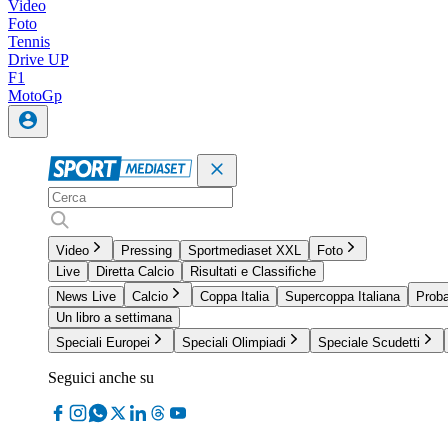
Video
Foto
Tennis
Drive UP
F1
MotoGp
Video
Pressing
Sportmediaset XXL
Foto
Live
Diretta Calcio
Risultati e Classifiche
News Live
Calcio
Coppa Italia
Supercoppa Italiana
Proba
Un libro a settimana
Speciali Europei
Speciali Olimpiadi
Speciale Scudetti
Seguici anche su