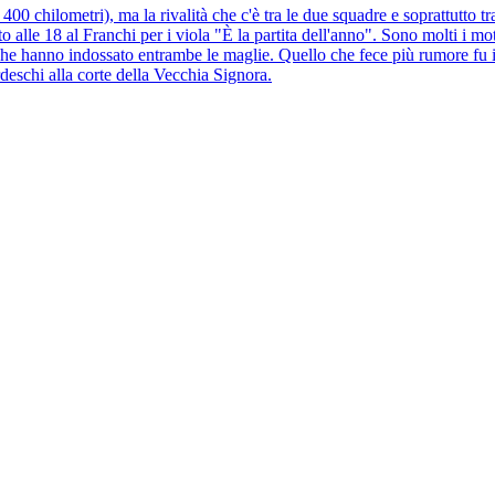
0 chilometri), ma la rivalità che c'è tra le due squadre e soprattutto tra 
alle 18 al Franchi per i viola "È la partita dell'anno". Sono molti i motiv
i che hanno indossato entrambe le maglie. Quello che fece più rumore fu i
eschi alla corte della Vecchia Signora.