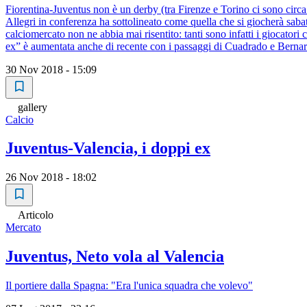
Fiorentina-Juventus non è un derby (tra Firenze e Torino ci sono circa 40
Allegri in conferenza ha sottolineato come quella che si giocherà sabato 
calciomercato non ne abbia mai risentito: tanti sono infatti i giocator
ex” è aumentata anche di recente con i passaggi di Cuadrado e Bernard
30 Nov 2018 - 15:09
gallery
Calcio
Juventus-Valencia, i doppi ex
26 Nov 2018 - 18:02
Articolo
Mercato
Juventus, Neto vola al Valencia
Il portiere dalla Spagna: "Era l'unica squadra che volevo"