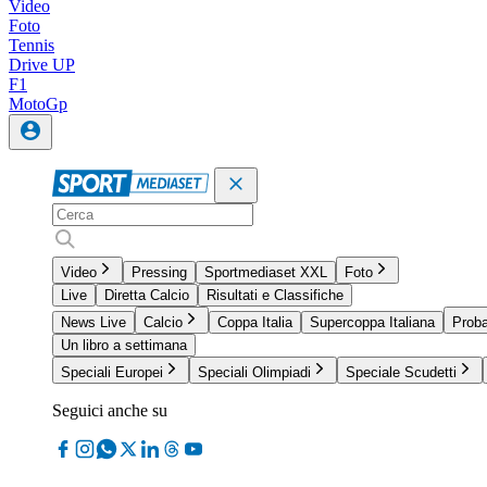
Video
Foto
Tennis
Drive UP
F1
MotoGp
Video
Pressing
Sportmediaset XXL
Foto
Live
Diretta Calcio
Risultati e Classifiche
News Live
Calcio
Coppa Italia
Supercoppa Italiana
Proba
Un libro a settimana
Speciali Europei
Speciali Olimpiadi
Speciale Scudetti
Seguici anche su