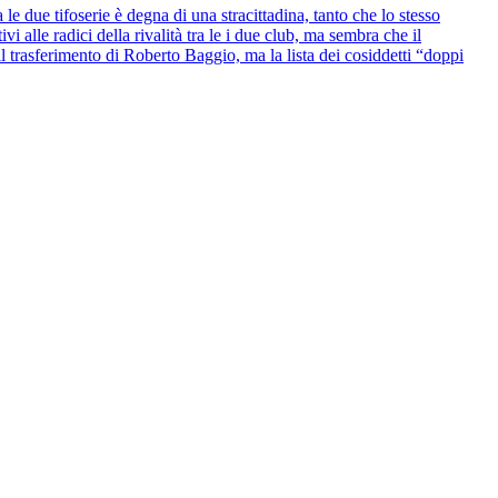
le due tifoserie è degna di una stracittadina, tanto che lo stesso
i alle radici della rivalità tra le i due club, ma sembra che il
l trasferimento di Roberto Baggio, ma la lista dei cosiddetti “doppi