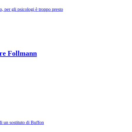
o, per gli psicologi è troppo presto
ere Follmann
di un sostituto di Buffon