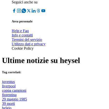
Seguici anche su
Area personale
Help e Faq
Info e contatti
Termini del servizio
Utilizzo dati e privacy
Cookie Policy
Ultime notizie su
heysel
Tag correlati:
juventus
liverpool
coppa campioni
fiorentina
29 maggio 1985
39 morti
belgio