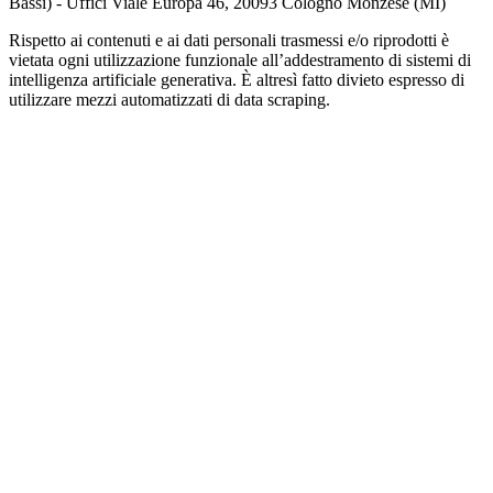
Bassi) - Uffici Viale Europa 46, 20093 Cologno Monzese (MI)
Rispetto ai contenuti e ai dati personali trasmessi e/o riprodotti è
vietata ogni utilizzazione funzionale all’addestramento di sistemi di
intelligenza artificiale generativa. È altresì fatto divieto espresso di
utilizzare mezzi automatizzati di data scraping.