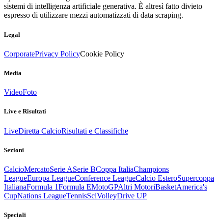
sistemi di intelligenza artificiale generativa. È altresì fatto divieto
espresso di utilizzare mezzi automatizzati di data scraping.
Legal
Corporate
Privacy Policy
Cookie Policy
Media
Video
Foto
Live e Risultati
Live
Diretta Calcio
Risultati e Classifiche
Sezioni
Calcio
Mercato
Serie A
Serie B
Coppa Italia
Champions
League
Europa League
Conference League
Calcio Estero
Supercoppa
Italiana
Formula 1
Formula E
MotoGP
Altri Motori
Basket
America's
Cup
Nations League
Tennis
Sci
Volley
Drive UP
Speciali