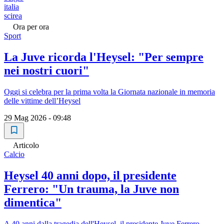
italia
scirea
Ora per ora
Sport
La Juve ricorda l'Heysel: "Per sempre
nei nostri cuori"
Oggi si celebra per la prima volta la Giornata nazionale in memoria
delle vittime dell’Heysel
29 Mag 2026 - 09:48
Articolo
Calcio
Heysel 40 anni dopo, il presidente
Ferrero: "Un trauma, la Juve non
dimentica"
A 40 anni dalla tragedia dell'Heysel, il presidente Juve Ferrero