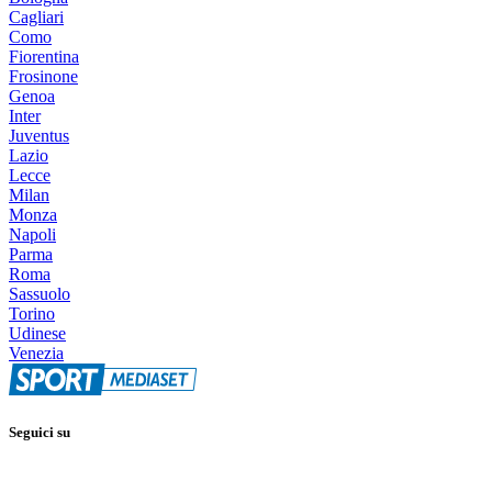
Cagliari
Como
Fiorentina
Frosinone
Genoa
Inter
Juventus
Lazio
Lecce
Milan
Monza
Napoli
Parma
Roma
Sassuolo
Torino
Udinese
Venezia
Seguici su