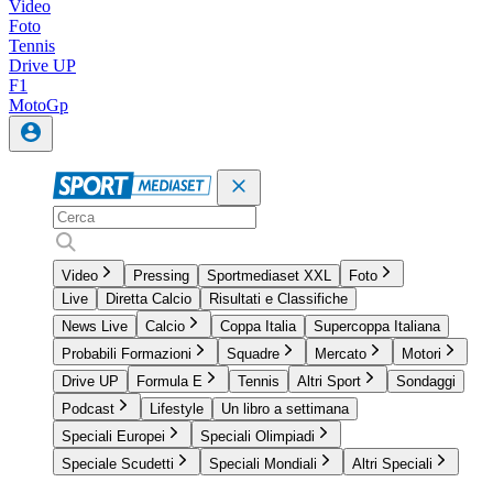
Video
Foto
Tennis
Drive UP
F1
MotoGp
Video
Pressing
Sportmediaset XXL
Foto
Live
Diretta Calcio
Risultati e Classifiche
News Live
Calcio
Coppa Italia
Supercoppa Italiana
Probabili Formazioni
Squadre
Mercato
Motori
Drive UP
Formula E
Tennis
Altri Sport
Sondaggi
Podcast
Lifestyle
Un libro a settimana
Speciali Europei
Speciali Olimpiadi
Speciale Scudetti
Speciali Mondiali
Altri Speciali