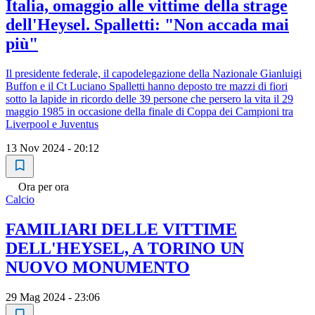
Italia, omaggio alle vittime della strage
dell'Heysel. Spalletti: "Non accada mai
più"
Il presidente federale, il capodelegazione della Nazionale Gianluigi
Buffon e il Ct Luciano Spalletti hanno deposto tre mazzi di fiori
sotto la lapide in ricordo delle 39 persone che persero la vita il 29
maggio 1985 in occasione della finale di Coppa dei Campioni tra
Liverpool e Juventus
13 Nov 2024 - 20:12
Ora per ora
Calcio
FAMILIARI DELLE VITTIME
DELL'HEYSEL, A TORINO UN
NUOVO MONUMENTO
29 Mag 2024 - 23:06