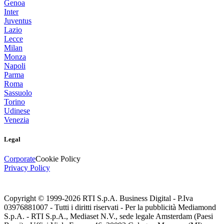
Genoa
Inter
Juventus
Lazio
Lecce
Milan
Monza
Napoli
Parma
Roma
Sassuolo
Torino
Udinese
Venezia
Legal
Corporate
Cookie Policy
Privacy Policy
Copyright © 1999-
2026
RTI S.p.A. Business Digital - P.Iva
03976881007 - Tutti i diritti riservati - Per la pubblicità Mediamond
S.p.A. - RTI S.p.A., Mediaset N.V., sede legale Amsterdam (Paesi