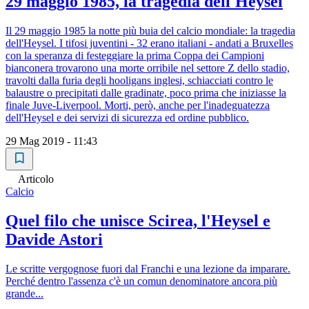
29 maggio 1985, la tragedia dell'Heysel
Il 29 maggio 1985 la notte più buia del calcio mondiale: la tragedia
dell'Heysel. I tifosi juventini - 32 erano italiani - andati a Bruxelles
con la speranza di festeggiare la prima Coppa dei Campioni
bianconera trovarono una morte orribile nel settore Z dello stadio,
travolti dalla furia degli hooligans inglesi, schiacciati contro le
balaustre o precipitati dalle gradinate, poco prima che iniziasse la
finale Juve-Liverpool. Morti, però, anche per l'inadeguatezza
dell'Heysel e dei servizi di sicurezza ed ordine pubblico.
29 Mag 2019 - 11:43
Articolo
Calcio
Quel filo che unisce Scirea, l'Heysel e
Davide Astori
Le scritte vergognose fuori dal Franchi e una lezione da imparare.
Perché dentro l'assenza c'è un comun denominatore ancora più
grande...