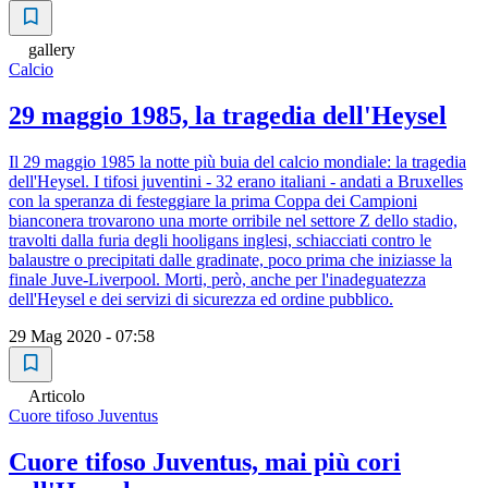
gallery
Calcio
29 maggio 1985, la tragedia dell'Heysel
Il 29 maggio 1985 la notte più buia del calcio mondiale: la tragedia
dell'Heysel. I tifosi juventini - 32 erano italiani - andati a Bruxelles
con la speranza di festeggiare la prima Coppa dei Campioni
bianconera trovarono una morte orribile nel settore Z dello stadio,
travolti dalla furia degli hooligans inglesi, schiacciati contro le
balaustre o precipitati dalle gradinate, poco prima che iniziasse la
finale Juve-Liverpool. Morti, però, anche per l'inadeguatezza
dell'Heysel e dei servizi di sicurezza ed ordine pubblico.
29 Mag 2020 - 07:58
Articolo
Cuore tifoso Juventus
Cuore tifoso Juventus, mai più cori