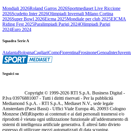
Mondiali 2026
Roland Garros 2026
Sportmediaset Live Riccione
2026
Scudetto Inter 2026
Olimpiadi Invernali Milano Cortina
2026
Super Bowl 2026
Eicma 2025
Mondiale per club 2025
EICMA
Riding Fest 2025
Paralimpiadi Parigi 2024
Olimpiadi Parigi
2024
Euro 2024
Squadra Serie A
Atalanta
Bologna
Cagliari
Como
Fiorentina
Frosinone
Genoa
Inter
Juvent
Seguici su
Copyright © 1999-
2026
RTI S.p.A. Business Digital -
P.Iva 03976881007 - Tutti i diritti riservati - Per la pubblicità
Mediamond S.p.A. - RTI S.p.A., Mediaset N.V., sede legale
Amsterdam (Paesi Bassi) - Uffici Viale Europa 46, 20093 Cologno
Monzese (MI)
Rispetto ai contenuti e ai dati personali trasmessi e/o
riprodotti è vietata ogni utilizzazione funzionale all’addestramento di
sistemi di intelligenza artificiale generativa. È altresì fatto divieto
espresso di utilizzare mezzi automatizzati di data scraping.