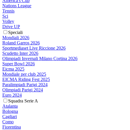
America's Cup
Nations League
Tennis
Sci
Volley
Drive UP
Speciali
Mondiali 2026
Roland Garros 2026
Sportmediaset Live Riccione 2026
Scudetto Inter 2026
Olimpiadi Invernali Milano Cortina 2026
Super Bowl 2026
Eicma 2025
Mondiale per club 2025
EICMA Riding Fest 2025
Paralimpiadi Parigi 2024
Olimpiadi Parigi 2024
Euro 2024
Squadra Serie A
Atalanta
Bologna
Cagliari
Como
Fiorentina