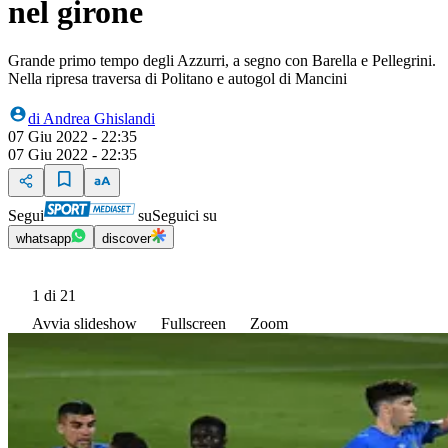
nel girone
Grande primo tempo degli Azzurri, a segno con Barella e Pellegrini.
Nella ripresa traversa di Politano e autogol di Mancini
di
Andrea Ghislandi
07 Giu 2022 - 22:35
07 Giu 2022 - 22:35
Segui
su
Seguici su
whatsapp
discover
1
di 21
Avvia slideshow
Fullscreen
Zoom