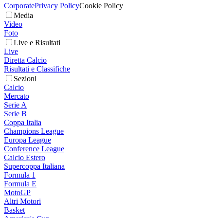
Corporate
Privacy Policy
Cookie Policy
Media
Video
Foto
Live e Risultati
Live
Diretta Calcio
Risultati e Classifiche
Sezioni
Calcio
Mercato
Serie A
Serie B
Coppa Italia
Champions League
Europa League
Conference League
Calcio Estero
Supercoppa Italiana
Formula 1
Formula E
MotoGP
Altri Motori
Basket