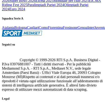
2026
Super Bowl 2026
Eicma 2025
Mondiale per club 2025
EICMA
Riding Fest 2025
Paralimpiadi Parigi 2024
Olimpiadi Parigi
2024
Euro 2024
Squadra Serie A
Atalanta
Bologna
Cagliari
Como
Fiorentina
Frosinone
Genoa
Inter
Juvent
Seguici su
Copyright © 1999-
2026
RTI S.p.A. Business Digital -
P.Iva 03976881007 - Tutti i diritti riservati - Per la pubblicità
Mediamond S.p.A. - RTI S.p.A., Mediaset N.V., sede legale
Amsterdam (Paesi Bassi) - Uffici Viale Europa 46, 20093 Cologno
Monzese (MI)
Rispetto ai contenuti e ai dati personali trasmessi e/o
riprodotti è vietata ogni utilizzazione funzionale all’addestramento di
sistemi di intelligenza artificiale generativa. È altresì fatto divieto
espresso di utilizzare mezzi automatizzati di data scraping.
Legal