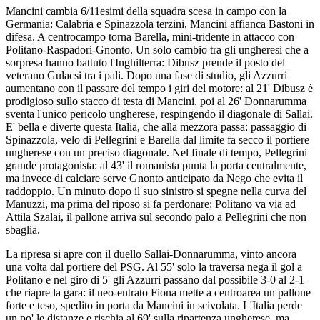
Mancini cambia 6/11esimi della squadra scesa in campo con la
Germania: Calabria e Spinazzola terzini, Mancini affianca Bastoni in
difesa. A centrocampo torna Barella, mini-tridente in attacco con
Politano-Raspadori-Gnonto. Un solo cambio tra gli ungheresi che a
sorpresa hanno battuto l'Inghilterra: Dibusz prende il posto del
veterano Gulacsi tra i pali. Dopo una fase di studio, gli Azzurri
aumentano con il passare del tempo i giri del motore: al 21' Dibusz è
prodigioso sullo stacco di testa di Mancini, poi al 26' Donnarumma
sventa l'unico pericolo ungherese, respingendo il diagonale di Sallai.
E' bella e diverte questa Italia, che alla mezzora passa: passaggio di
Spinazzola, velo di Pellegrini e Barella dal limite fa secco il portiere
ungherese con un preciso diagonale. Nel finale di tempo, Pellegrini
grande protagonista: al 43' il romanista punta la porta centralmente,
ma invece di calciare serve Gnonto anticipato da Nego che evita il
raddoppio. Un minuto dopo il suo sinistro si spegne nella curva del
Manuzzi, ma prima del riposo si fa perdonare: Politano va via ad
Attila Szalai, il pallone arriva sul secondo palo a Pellegrini che non
sbaglia.
La ripresa si apre con il duello Sallai-Donnarumma, vinto ancora
una volta dal portiere del PSG. Al 55' solo la traversa nega il gol a
Politano e nel giro di 5' gli Azzurri passano dal possibile 3-0 al 2-1
che riapre la gara: il neo-entrato Fiona mette a centroarea un pallone
forte e teso, spedito in porta da Mancini in scivolata. L'Italia perde
un po' le distanze e rischia al 69' sulla ripartenza ungherese, ma