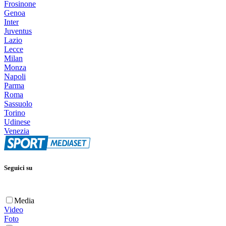
Frosinone
Genoa
Inter
Juventus
Lazio
Lecce
Milan
Monza
Napoli
Parma
Roma
Sassuolo
Torino
Udinese
Venezia
Seguici su
Media
Video
Foto