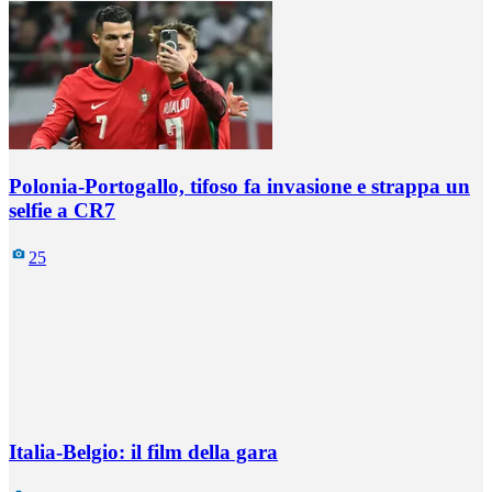
Polonia-Portogallo, tifoso fa invasione e strappa un
selfie a CR7
25
Italia-Belgio: il film della gara