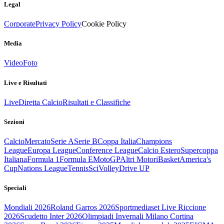
Legal
Corporate
Privacy Policy
Cookie Policy
Media
Video
Foto
Live e Risultati
Live
Diretta Calcio
Risultati e Classifiche
Sezioni
Calcio
Mercato
Serie A
Serie B
Coppa Italia
Champions
League
Europa League
Conference League
Calcio Estero
Supercoppa
Italiana
Formula 1
Formula E
MotoGP
Altri Motori
Basket
America's
Cup
Nations League
Tennis
Sci
Volley
Drive UP
Speciali
Mondiali 2026
Roland Garros 2026
Sportmediaset Live Riccione
2026
Scudetto Inter 2026
Olimpiadi Invernali Milano Cortina