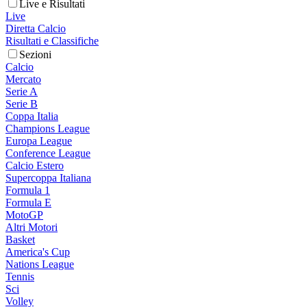
Live e Risultati
Live
Diretta Calcio
Risultati e Classifiche
Sezioni
Calcio
Mercato
Serie A
Serie B
Coppa Italia
Champions League
Europa League
Conference League
Calcio Estero
Supercoppa Italiana
Formula 1
Formula E
MotoGP
Altri Motori
Basket
America's Cup
Nations League
Tennis
Sci
Volley