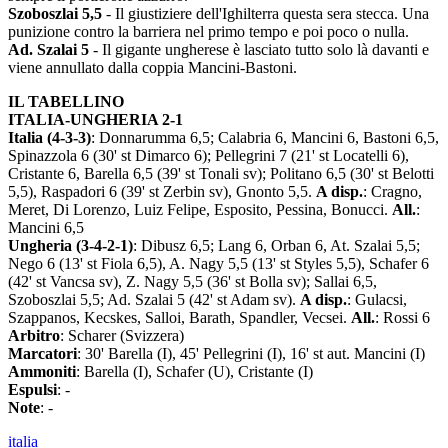
Szoboszlai 5,5
- Il giustiziere dell'Ighilterra questa sera stecca. Una
punizione contro la barriera nel primo tempo e poi poco o nulla.
Ad. Szalai 5
- Il gigante ungherese è lasciato tutto solo là davanti e
viene annullato dalla coppia Mancini-Bastoni.
IL TABELLINO
ITALIA-UNGHERIA 2-1
Italia (4-3-3)
: Donnarumma 6,5; Calabria 6, Mancini 6, Bastoni 6,5,
Spinazzola 6 (30' st Dimarco 6); Pellegrini 7 (21' st Locatelli 6),
Cristante 6, Barella 6,5 (39' st Tonali sv); Politano 6,5 (30' st Belotti
5,5), Raspadori 6 (39' st Zerbin sv), Gnonto 5,5.
A disp.
: Cragno,
Meret, Di Lorenzo, Luiz Felipe, Esposito, Pessina, Bonucci.
All.
:
Mancini 6,5
Ungheria (3-4-2-1)
: Dibusz 6,5; Lang 6, Orban 6, At. Szalai 5,5;
Nego 6 (13' st Fiola 6,5), A. Nagy 5,5 (13' st Styles 5,5), Schafer 6
(42' st Vancsa sv), Z. Nagy 5,5 (36' st Bolla sv); Sallai 6,5,
Szoboszlai 5,5; Ad. Szalai 5 (42' st Adam sv).
A disp.
: Gulacsi,
Szappanos, Kecskes, Salloi, Barath, Spandler, Vecsei.
All.
: Rossi 6
Arbitro
: Scharer (Svizzera)
Marcatori
: 30' Barella (I), 45' Pellegrini (I), 16' st aut. Mancini (I)
Ammoniti
: Barella (I), Schafer (U), Cristante (I)
Espulsi
: -
Note
: -
italia