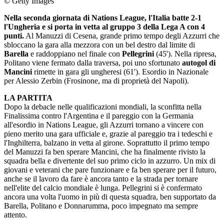
© Getty Images
Nella seconda giornata di Nations League, l'Italia batte 2-1
l'Ungheria e si porta in vetta al gruppo 3 della Lega A con 4
punti.
Al Manuzzi di Cesena, grande primo tempo degli Azzurri che
sbloccano la gara alla mezzora con un bel destro dal limite di
Barella
e raddoppiano nel finale con
Pellegrini
(45'). Nella ripresa,
Politano viene fermato dalla traversa, poi uno sfortunato
autogol di
Mancini
rimette in gara gli ungheresi (61'). Esordio in Nazionale
per Alessio Zerbin (Frosinone, ma di proprietà del Napoli).
LA PARTITA
Dopo la debacle nelle qualificazioni mondiali, la sconfitta nella
Finalissima contro l'Argentina e il pareggio con la Germania
all'esordio in Nations League, gli Azzurri tornano a vincere con
pieno merito una gara ufficiale e, grazie al pareggio tra i tedeschi e
l'Inghilterra, balzano in vetta al girone. Soprattutto il primo tempo
del Manuzzi fa ben sperare Mancini, che ha finalmente rivisto la
squadra bella e divertente del suo primo ciclo in azzurro. Un mix di
giovani e veterani che pare funzionare e fa ben sperare per il futuro,
anche se il lavoro da fare è ancora tanto e la strada per tornare
nell'elite del calcio mondiale è lunga. Pellegrini si è confermato
ancora una volta l'uomo in più di questa squadra, ben supportato da
Barella, Politano e Donnarumma, poco impegnato ma sempre
attento.