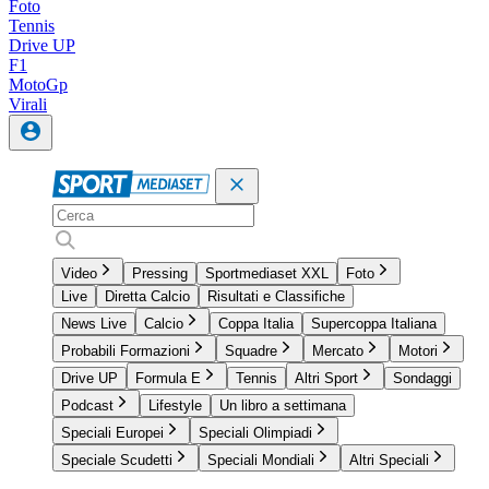
Foto
Tennis
Drive UP
F1
MotoGp
Virali
Video
Pressing
Sportmediaset XXL
Foto
Live
Diretta Calcio
Risultati e Classifiche
News Live
Calcio
Coppa Italia
Supercoppa Italiana
Probabili Formazioni
Squadre
Mercato
Motori
Drive UP
Formula E
Tennis
Altri Sport
Sondaggi
Podcast
Lifestyle
Un libro a settimana
Speciali Europei
Speciali Olimpiadi
Speciale Scudetti
Speciali Mondiali
Altri Speciali