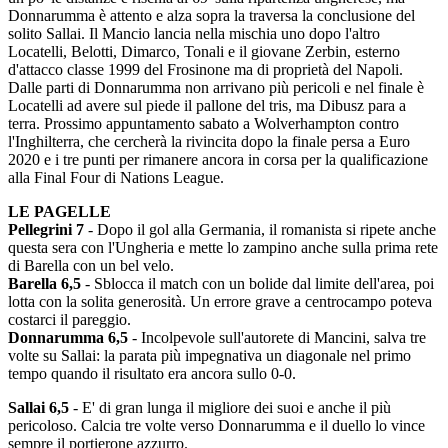
Donnarumma è attento e alza sopra la traversa la conclusione del
solito Sallai. Il Mancio lancia nella mischia uno dopo l'altro
Locatelli, Belotti, Dimarco, Tonali e il giovane Zerbin, esterno
d'attacco classe 1999 del Frosinone ma di proprietà del Napoli.
Dalle parti di Donnarumma non arrivano più pericoli e nel finale è
Locatelli ad avere sul piede il pallone del tris, ma Dibusz para a
terra. Prossimo appuntamento sabato a Wolverhampton contro
l'Inghilterra, che cercherà la rivincita dopo la finale persa a Euro
2020 e i tre punti per rimanere ancora in corsa per la qualificazione
alla Final Four di Nations League.
LE PAGELLE
Pellegrini 7
- Dopo il gol alla Germania, il romanista si ripete anche
questa sera con l'Ungheria e mette lo zampino anche sulla prima rete
di Barella con un bel velo.
Barella 6,5
- Sblocca il match con un bolide dal limite dell'area, poi
lotta con la solita generosità. Un errore grave a centrocampo poteva
costarci il pareggio.
Donnarumma 6,5
- Incolpevole sull'autorete di Mancini, salva tre
volte su Sallai: la parata più impegnativa un diagonale nel primo
tempo quando il risultato era ancora sullo 0-0.
Sallai 6,5
- E' di gran lunga il migliore dei suoi e anche il più
pericoloso. Calcia tre volte verso Donnarumma e il duello lo vince
sempre il portierone azzurro.