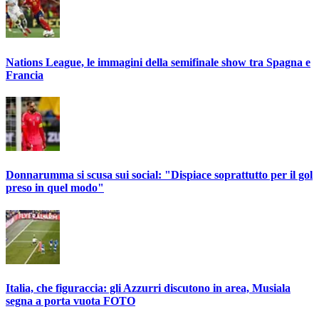
Nations League, le immagini della semifinale show tra Spagna e
Francia
Donnarumma si scusa sui social: "Dispiace soprattutto per il gol
preso in quel modo"
Italia, che figuraccia: gli Azzurri discutono in area, Musiala
segna a porta vuota FOTO