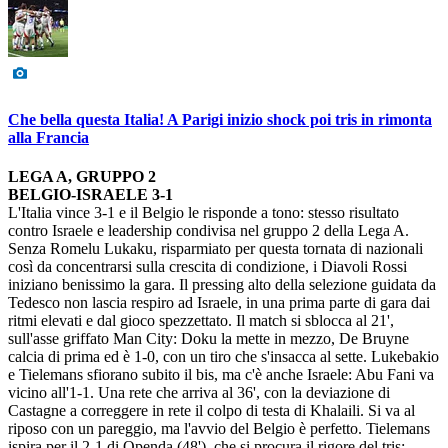
Che bella questa Italia! A Parigi inizio shock poi tris in rimonta
alla Francia
LEGA A, GRUPPO 2
BELGIO-ISRAELE 3-1
L'Italia vince 3-1 e il Belgio le risponde a tono: stesso risultato
contro Israele e leadership condivisa nel gruppo 2 della Lega A.
Senza Romelu Lukaku, risparmiato per questa tornata di nazionali
così da concentrarsi sulla crescita di condizione, i Diavoli Rossi
iniziano benissimo la gara. Il pressing alto della selezione guidata da
Tedesco non lascia respiro ad Israele, in una prima parte di gara dai
ritmi elevati e dal gioco spezzettato. Il match si sblocca al 21',
sull'asse griffato Man City: Doku la mette in mezzo, De Bruyne
calcia di prima ed è 1-0, con un tiro che s'insacca al sette. Lukebakio
e Tielemans sfiorano subito il bis, ma c'è anche Israele: Abu Fani va
vicino all'1-1. Una rete che arriva al 36', con la deviazione di
Castagne a correggere in rete il colpo di testa di Khalaili. Si va al
riposo con un pareggio, ma l'avvio del Belgio è perfetto. Tielemans
ispira per il 2-1 di Openda (48'), che si procura il rigore del tris: