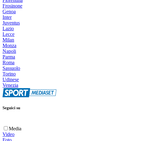
Fiorentina
Frosinone
Genoa
Inter
Juventus
Lazio
Lecce
Milan
Monza
Napoli
Parma
Roma
Sassuolo
Torino
Udinese
Venezia
Seguici su
Media
Video
Foto