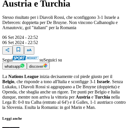
Austria e Turchia
Stesso risultato per i Diavoli Rossi, che sconfiggono 3-1 Israele a
Debrecen: doppietta per De Bruyne. Non vincono Calhanoglu e
Arnautovic, gol "italiani" per la Romania
06 Set 2024 - 22:52
06 Set 2024 - 22:52
Segui
su
Seguici su
whatsapp
discover
La
Nations League
inizia decisamente col piede giusto per il
Belgio
, che risponde a tono all'Italia e sconfigge 3-1
Israele
. Senza
Lukaku, i Diavoli Rossi si aggrappano a De Bruyne (doppietta) e
Openda, che sbaglia anche un rigore. Tre punti per Belgio e Italia
dunque, mentre non arriva la vittoria per
Austria
e
Turchia
nella
Lega B: 0-0 tra Calha (entrato al 64') e il Galles, 1-1 austriaco contro
la Slovenia. Esulta la Romania: in gol Marin e Man.
Leggi anche