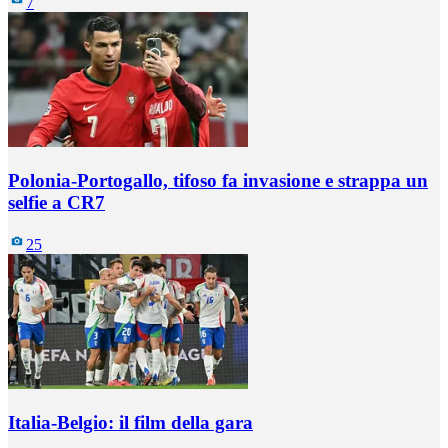
7
Polonia-Portogallo, tifoso fa invasione e strappa un
selfie a CR7
25
Italia-Belgio: il film della gara