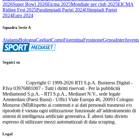
2026
Super Bowl 2026
Eicma 2025
Mondiale per club 2025
EICMA
Riding Fest 2025
Paralimpiadi Parigi 2024
Olimpiadi Parigi
2024
Euro 2024
Squadra Serie A
Atalanta
Bologna
Cagliari
Como
Fiorentina
Frosinone
Genoa
Inter
Juvent
Seguici su
Copyright © 1999-
2026
RTI S.p.A. Business Digital -
P.Iva 03976881007 - Tutti i diritti riservati - Per la pubblicità
Mediamond S.p.A. - RTI S.p.A., Mediaset N.V., sede legale
Amsterdam (Paesi Bassi) - Uffici Viale Europa 46, 20093 Cologno
Monzese (MI)
Rispetto ai contenuti e ai dati personali trasmessi e/o
riprodotti è vietata ogni utilizzazione funzionale all’addestramento di
sistemi di intelligenza artificiale generativa. È altresì fatto divieto
espresso di utilizzare mezzi automatizzati di data scraping.
Legal