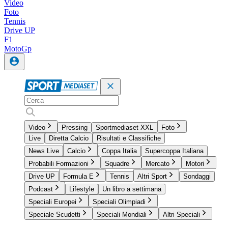
Video
Foto
Tennis
Drive UP
F1
MotoGp
Video
Pressing
Sportmediaset XXL
Foto
Live
Diretta Calcio
Risultati e Classifiche
News Live
Calcio
Coppa Italia
Supercoppa Italiana
Probabili Formazioni
Squadre
Mercato
Motori
Drive UP
Formula E
Tennis
Altri Sport
Sondaggi
Podcast
Lifestyle
Un libro a settimana
Speciali Europei
Speciali Olimpiadi
Speciale Scudetti
Speciali Mondiali
Altri Speciali