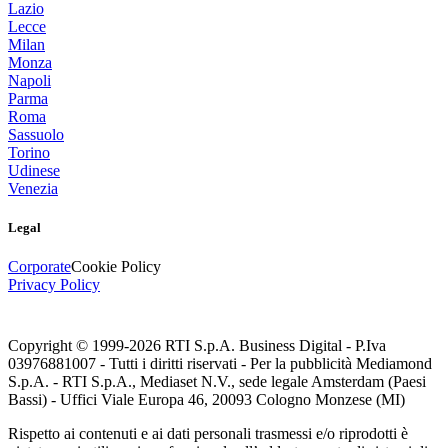
Lazio
Lecce
Milan
Monza
Napoli
Parma
Roma
Sassuolo
Torino
Udinese
Venezia
Legal
Corporate
Cookie Policy
Privacy Policy
Copyright © 1999-
2026
RTI S.p.A. Business Digital - P.Iva
03976881007 - Tutti i diritti riservati - Per la pubblicità Mediamond
S.p.A. - RTI S.p.A., Mediaset N.V., sede legale Amsterdam (Paesi
Bassi) - Uffici Viale Europa 46, 20093 Cologno Monzese (MI)
Rispetto ai contenuti e ai dati personali trasmessi e/o riprodotti è