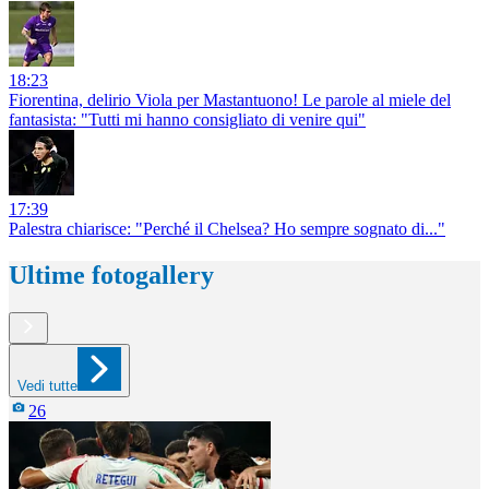
18:23
Fiorentina, delirio Viola per Mastantuono! Le parole al miele del
fantasista: "Tutti mi hanno consigliato di venire qui"
17:39
Palestra chiarisce: "Perché il Chelsea? Ho sempre sognato di..."
Ultime fotogallery
Vedi tutte
26