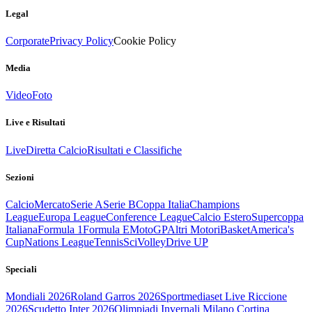
Legal
Corporate
Privacy Policy
Cookie Policy
Media
Video
Foto
Live e Risultati
Live
Diretta Calcio
Risultati e Classifiche
Sezioni
Calcio
Mercato
Serie A
Serie B
Coppa Italia
Champions
League
Europa League
Conference League
Calcio Estero
Supercoppa
Italiana
Formula 1
Formula E
MotoGP
Altri Motori
Basket
America's
Cup
Nations League
Tennis
Sci
Volley
Drive UP
Speciali
Mondiali 2026
Roland Garros 2026
Sportmediaset Live Riccione
2026
Scudetto Inter 2026
Olimpiadi Invernali Milano Cortina