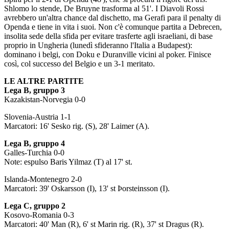
Shlomo lo stende, De Bruyne trasforma al 51'. I Diavoli Rossi
avrebbero un'altra chance dal dischetto, ma Gerafi para il penalty di
Openda e tiene in vita i suoi. Non c'è comunque partita a Debrecen,
insolita sede della sfida per evitare trasferte agli israeliani, di base
proprio in Ungheria (lunedì sfideranno l'Italia a Budapest):
dominano i belgi, con Doku e Duranville vicini al poker. Finisce
così, col successo del Belgio e un 3-1 meritato.
LE ALTRE PARTITE
Lega B, gruppo 3
Kazakistan-Norvegia 0-0
Slovenia-Austria 1-1
Marcatori: 16' Sesko rig. (S), 28' Laimer (A).
Lega B, gruppo 4
Galles-Turchia 0-0
Note: espulso Baris Yilmaz (T) al 17' st.
Islanda-Montenegro 2-0
Marcatori: 39' Oskarsson (I), 13' st Þorsteinsson (I).
Lega C, gruppo 2
Kosovo-Romania 0-3
Marcatori: 40' Man (R), 6' st Marin rig. (R), 37' st Dragus (R).