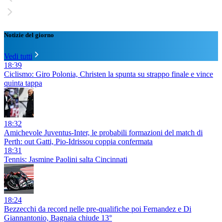
Notizie del giorno
Vedi tutti
18:39
Ciclismo: Giro Polonia, Christen la spunta su strappo finale e vince
quinta tappa
18:32
Amichevole Juventus-Inter, le probabili formazioni del match di
Perth: out Gatti, Pio-Idrissou coppia confermata
18:31
Tennis: Jasmine Paolini salta Cincinnati
18:24
Bezzecchi da record nelle pre-qualifiche poi Fernandez e Di
Giannantonio, Bagnaia chiude 13°